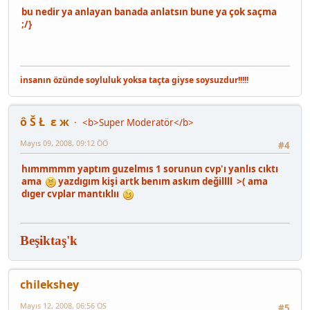
bu nedir ya anlayan banada anlatsın bune ya çok saçma
;/}
insanın özünde soyluluk yoksa taçta giyse soysuzdur!!!!!
ô Š Ł ε ж
<b>Super Moderatör</b>
Mayıs 09, 2008, 09:12 ÖÖ
#4
hımmmmm yaptım guzelmıs 1 sorunun cvp'ı yanlıs cıktı
ama
yazdıgım kişi artk benım askım değillll >( ama
dıger cvplar mantıklıı
Beşiktaş'k
chilekshey
Mayıs 12, 2008, 06:56 ÖS
#5