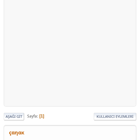
Sayfa
1
AŞAĞI GIT
KULLANICI EYLEMLERI
çαηαк