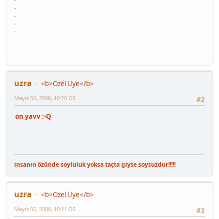
.
.
.
.
uzra
<b>Özel Üye</b>
Mayıs 06, 2008, 10:20 ÖS
#2
on yavv ;-Q
insanın özünde soyluluk yoksa taçta giyse soysuzdur!!!!!
uzra
<b>Özel Üye</b>
Mayıs 06, 2008, 10:21 ÖS
#3