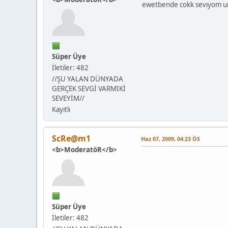
ewetbende cokk sevıyom ur
Süper Üye
İletiler: 482
//ŞU YALAN DÜNYADA
GERÇEK SEVGİ VARMIKİ
SEVEYİM//
Kayıtlı
ScRe@m1
Haz 07, 2009, 04:23 ÖS
<b>ModeratöR</b>
Süper Üye
İletiler: 482