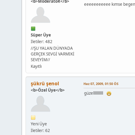
<b>ModeratöR</b>
eeeeeeeeeee kımse bege
Süper Üye
İletiler: 482
//ŞU YALAN DÜNYADA
GERÇEK SEVGİ VARMIKİ
SEVEYİM//
Kayıtlı
şükrü şenol
Haz 07, 2009, 01:50 ÖS
<b>Özel Üye</b>
güzelllllllllll
Yeni Üye
İletiler: 62