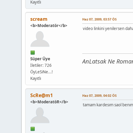
Kayıtlı
scream
Haz 07, 2009, 03:57 ÖS
<b>Moderatör</b>
video linkini yenilersen da
Süper Üye
AnLatsak Ne Roman 
İletiler: 726
ÖyLeSiNe...!
Kayıtlı
ScRe@m1
Haz 07, 2009, 04:02 ÖS
<b>ModeratöR</b>
tamam kardesım saol benım