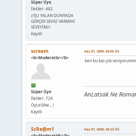
Süper Üye
İletiler: 482
//ŞU YALAN DÜNYADA
GERÇEK SEVGİ VARMIKİ
SEVEYİM//
Kayıtlı
scream
Haz 07, 2009, 04:05 ÖS
<b>Moderatör</b>
ben bu kızı çok seviyorumm 
Süper Üye
AnLatsak Ne Roman 
İletiler: 726
ÖyLeSiNe...!
Kayıtlı
ScRe@m1
Haz 07, 2009, 04:23 ÖS
<b>ModeratöR</b>