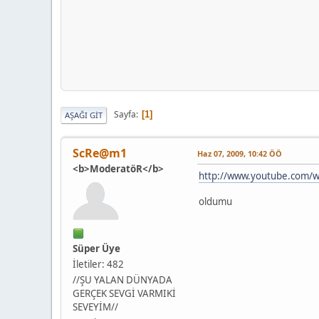
Sayfa
1
AŞAĞI GIT
ScRe@m1
Haz 07, 2009, 10:42 ÖÖ
<b>ModeratöR</b>
http://www.youtube.com/w
oldumu
Süper Üye
İletiler: 482
//ŞU YALAN DÜNYADA
GERÇEK SEVGİ VARMIKİ
SEVEYİM//