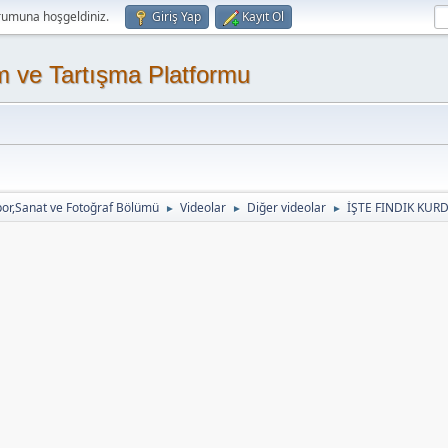
rumuna hoşgeldiniz.
Giriş Yap
Kayıt Ol
m ve Tartışma Platformu
or,Sanat ve Fotoğraf Bölümü
Videolar
Diğer videolar
İŞTE FINDIK KUR
►
►
►