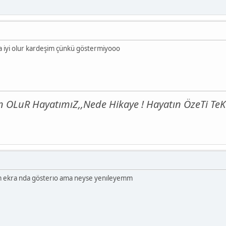
ha iyi olur kardeşim çünkü göstermiyooo
OLuR HayatımıZ,,Nede Hikaye ! Hayatın ÖzeTi TeK 
 ekra nda gösterıo ama neyse yenıleyemm