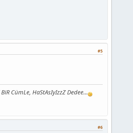
#5
BiR CümLe, HaStAsIyIzzZ Dedee...
#6