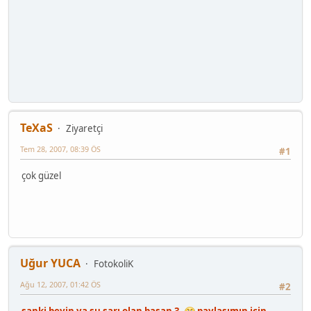
TeXaS
Ziyaretçi
Tem 28, 2007, 08:39 ÖS
#1
çok güzel
Uğur YUCA
FotokoliK
Ağu 12, 2007, 01:42 ÖS
#2
sanki beyin ya şu sarı olan başan 3.
paylaşımın için