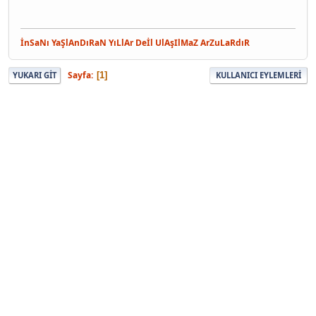
İnSaNı YaŞlAnDıRaN YıLlAr Deİl UlAşIlMaZ ArZuLaRdıR
Sayfa
1
YUKARI GIT
KULLANICI EYLEMLERI