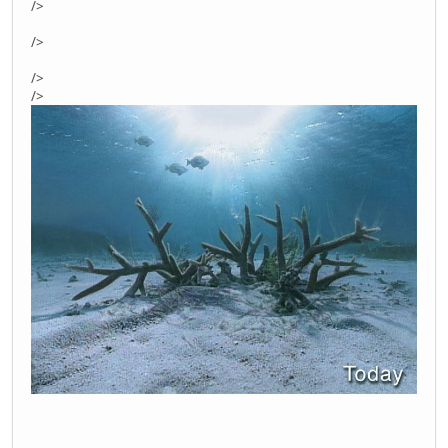
/>
/>
/>
/>