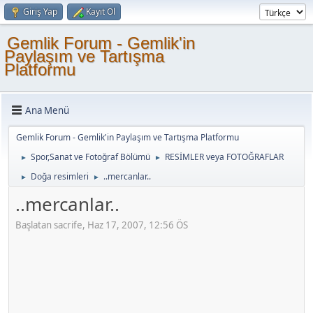
Giriş Yap
Kayıt Ol
Gemlik Forum - Gemlik'in
Paylaşım ve Tartışma
Platformu
Ana Menü
Gemlik Forum - Gemlik'in Paylaşım ve Tartışma Platformu
Spor,Sanat ve Fotoğraf Bölümü
RESİMLER veya FOTOĞRAFLAR
►
►
Doğa resimleri
..mercanlar..
►
►
..mercanlar..
Başlatan sacrife, Haz 17, 2007, 12:56 ÖS