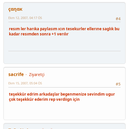
çαηαк
Ekm 12, 2007, 04:17 ÖS
#4
resım ler harıka paylasım ıcın tesekurler ellerıne saglık bu
kadar resımden sonra +1 verılır
sacrife
Ziyaretçi
Ekm 15, 2007, 05:04 ÖS
#5
teşekkür edrim arkadaşlar begenmenize sevindim ugur
çok teşekkür ederim rep verdiign için