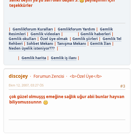
teşekkürler
|
Gemlikforum Kuralları
|
Gemlikforum Yardım
|
Gemlik
Resimleri
|
Gemlik videoları
| |
Gemlik haberleri
|
Gemlik okulları
|
Özel üye olmak
|
Gemlik şiirleri
|
Gemlik Tel
Rehberi
|
Sohbet Mekanı
|
Tanışma Mekanı
|
Gemlik İlan
|
Neden üyelik isteniyor???
|
|
Gemlik harita
|
Gemlik iş ilanı
|
discojey
Forumun Zencisi
<b>Özel Üye</b>
Ekm 12, 2007, 03:27 ÖS
#3
çok güzel olmuşşş emeğine sağlık uğur abii bunlar hayvan
biliyomussunnn