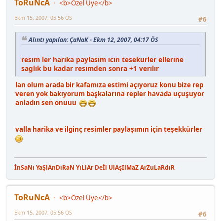
ToRuNcA
<b>Özel Üye</b>
Ekm 15, 2007, 05:56 ÖS
#6
Alıntı yapılan: ÇaNaK - Ekm 12, 2007, 04:17 ÖS
resım ler harıka paylasım ıcın tesekurler ellerıne
saglık bu kadar resımden sonra +1 verılır
lan olum arada bir kafamıza estimi açıyoruz konu bize rep
veren yok bakıyorum başkalarına repler havada uçuşuyor
anladın sen onuuu
valla harika ve ilginç resimler paylaşımın için teşekkürler
İnSaNı YaŞlAnDıRaN YıLlAr Deİl UlAşIlMaZ ArZuLaRdıR
ToRuNcA
<b>Özel Üye</b>
Ekm 15, 2007, 05:56 ÖS
#6