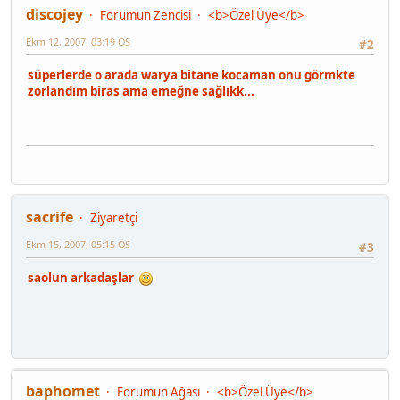
discojey
Forumun Zencisi
<b>Özel Üye</b>
Ekm 12, 2007, 03:19 ÖS
#2
süperlerde o arada warya bitane kocaman onu görmkte
zorlandım biras ama emeğne sağlıkk...
sacrife
Ziyaretçi
Ekm 15, 2007, 05:15 ÖS
#3
saolun arkadaşlar
baphomet
Forumun Ağası
<b>Özel Üye</b>