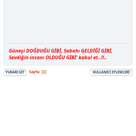
Güneşi DOĞDUĞU GİBİ, Sαbαhı GELDİĞİ GİBİ,
Sevdiğin insαnı OLDUĞU GİBİ' kαbul et..!!..
Sayfa
1
YUKARI GIT
KULLANICI EYLEMLERI