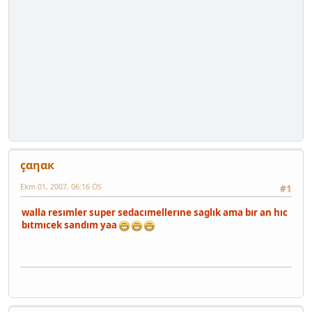
çαηαк
Ekm 01, 2007, 06:16 ÖS
#1
walla resımler super sedacımellerıne saglık ama bır an hıc
bıtmıcek sandım yaa