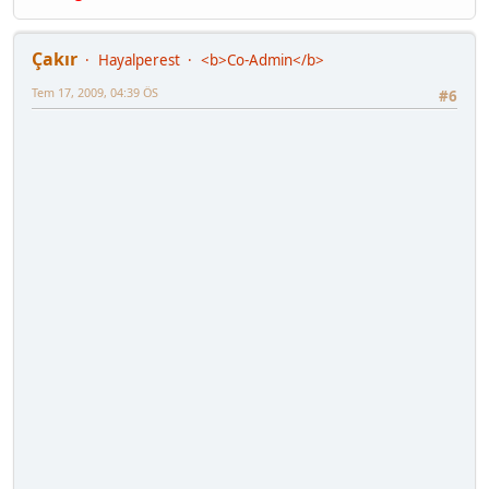
Çakır
Hayalperest
<b>Co-Admin</b>
Tem 17, 2009, 04:39 ÖS
#6