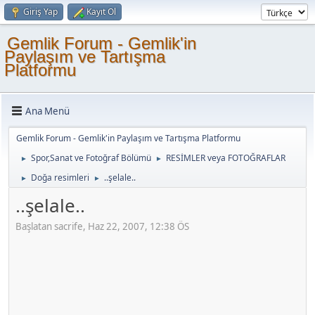
Giriş Yap
Kayıt Ol
Gemlik Forum - Gemlik'in
Paylaşım ve Tartışma
Platformu
Ana Menü
Gemlik Forum - Gemlik'in Paylaşım ve Tartışma Platformu
Spor,Sanat ve Fotoğraf Bölümü
RESİMLER veya FOTOĞRAFLAR
►
►
Doğa resimleri
..şelale..
►
►
..şelale..
Başlatan sacrife, Haz 22, 2007, 12:38 ÖS