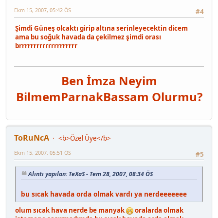
Ekm 15, 2007, 05:42 ÖS
#4
Şimdi Güneş olcaktı girip altına serinleyecektin dicem
ama bu soğuk havada da çekilmez şimdi orası
brrrrrrrrrrrrrrrrrrrr
Ben İmza Neyim
Bilmem
Parnak
Bassam Olurmu?
ToRuNcA
<b>Özel Üye</b>
Ekm 15, 2007, 05:51 ÖS
#5
Alıntı yapılan: TeXaS - Tem 28, 2007, 08:34 ÖS
bu sıcak havada orda olmak vardı ya nerdeeeeeee
olum sıcak hava nerde be manyak
oralarda olmak