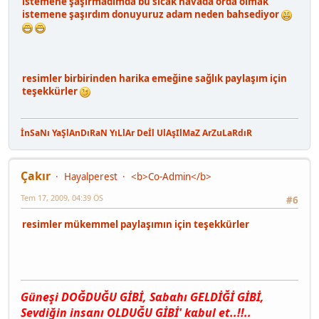
istemene şaşırmadımda bu sıcak havada orda olmak
istemene şaşırdım donuyuruz adam neden bahsediyor
resimler birbirinden harika emeğine sağlık paylaşım için
teşekkürler
İnSaNı YaŞlAnDıRaN YıLlAr Deİl UlAşIlMaZ ArZuLaRdıR
Çakır
Hayalperest
<b>Co-Admin</b>
Tem 17, 2009, 04:39 ÖS
#6
resimler mükemmel paylaşımın için teşekkürler
Güneşi DOĞDUĞU GİBİ, Sαbαhı GELDİĞİ GİBİ,
Sevdiğin insαnı OLDUĞU GİBİ' kαbul et..!!..