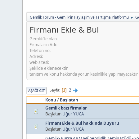
Gemlik Forum - Gemlik'in Paylaşım ve Tartışma Platformu
Ge
►
Firmanı Ekle & Bul
Gemlik'te olan
Firmaların Adı:
Telefon no:
Adresi:
web sitesi:
Şekilde eklenecektir
tanıtım ve konu hakkında yorun kesinlikle yapılmayacaktır ya
2
Sayfa
1
AŞAĞI GIT
Konu
/
Başlatan
Gemlik bazı firmalar
Başlatan
Uğur YUCA
Firmanı Ekle & Bul hakkında Duyuru
Başlatan
Uğur YUCA
Gemlik- Bursa ABM Mühendislik Zemin Etüdü - So