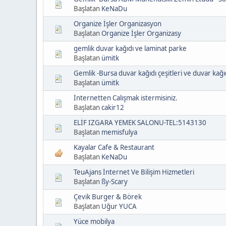
Başlatan
KeNaDu
Organize İşler Organizasyon
Başlatan
Organize İşler Organizasy
gemlik duvar kağıdı ve laminat parke
Başlatan
ümitk
Gemlik -Bursa duvar kağıdı çeşitleri ve duvar kağıd
Başlatan
ümitk
İnternetten Calışmak istermisiniz.
Başlatan
cakir12
ELİF IZGARA YEMEK SALONU-TEL:5143130
Başlatan
memisfulya
Kayalar Cafe & Restaurant
Başlatan
KeNaDu
TeuAjans İnternet Ve Bilişim Hizmetleri
Başlatan
ßy-Scary
Çevik Burger & Börek
Başlatan
Uğur YUCA
Yüce mobilya