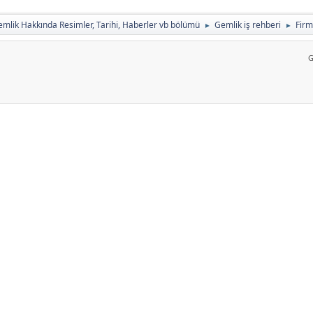
mlik Hakkında Resimler, Tarihi, Haberler vb bölümü
Gemlik iş rehberi
Firm
►
►
G