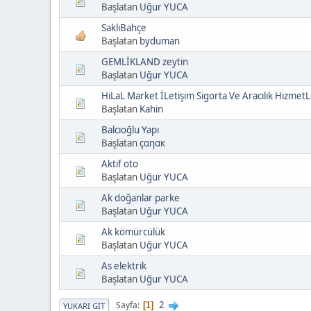
Başlatan
Uğur YUCA
SaklıBahçe
Başlatan
byduman
GEMLİKLAND zeytin
Başlatan
Uğur YUCA
HiLaL Market İLetişim Sigorta Ve Aracılık HizmetL
Başlatan
Kahin
Balcıoğlu Yapı
Başlatan
çαηαк
Aktif oto
Başlatan
Uğur YUCA
Ak doğanlar parke
Başlatan
Uğur YUCA
Ak kömürcülük
Başlatan
Uğur YUCA
As elektrik
Başlatan
Uğur YUCA
2
Sayfa
1
YUKARI GIT