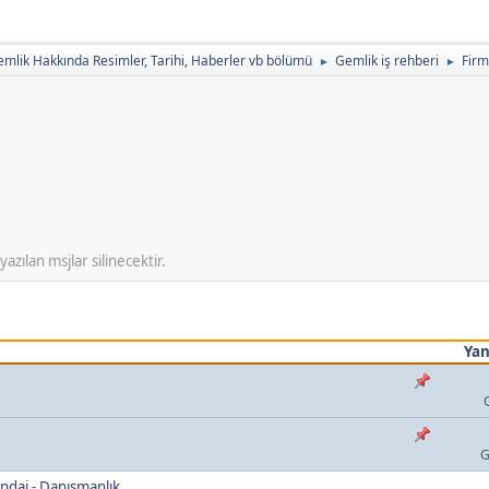
mlik Hakkında Resimler, Tarihi, Haberler vb bölümü
Gemlik iş rehberi
Firm
►
►
zılan msjlar silinecektir.
Yan
G
ndaj - Danışmanlık