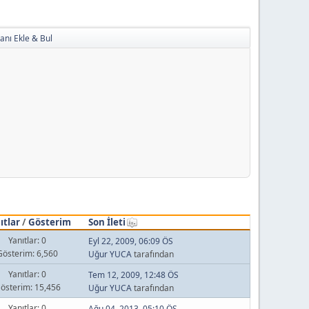
anı Ekle & Bul
ıtlar
/
Gösterim
Son İleti
Yanıtlar: 0
Eyl 22, 2009, 06:09 ÖS
Gösterim: 6,560
Uğur YUCA
tarafından
Yanıtlar: 0
Tem 12, 2009, 12:48 ÖS
österim: 15,456
Uğur YUCA
tarafından
Yanıtlar: 0
Ağu 04, 2013, 05:10 ÖS