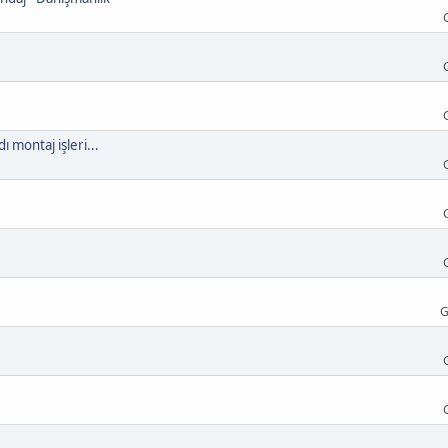
ı montaj işleri...
G