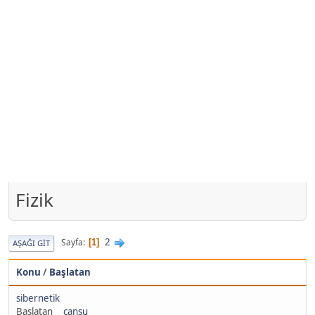
Fizik
2
Sayfa
1
AŞAĞI GIT
Konu
/
Başlatan
sibernetik
Başlatan
__cansu__