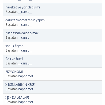
hareket ve yön değişimi
Başlatan
__cansu__
gazlı termometrenin yapımı
Başlatan
__cansu__
ışık hızında dalga olmak
Başlatan
__cansu__
soğuk fizyon
Başlatan
__cansu__
fizik ve ötesi
Başlatan
__cansu__
FİZYONOMİ
Başlatan
baphomet
X IŞINLARININ KEŞFİ
Başlatan
baphomet
IŞIK DALGALARI
Başlatan
baphomet