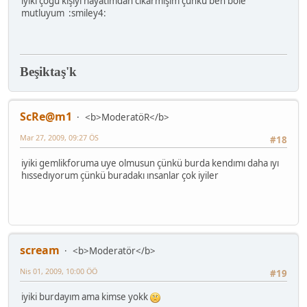
iyiki çoğu kişiyi hayatımdan cıkarmışım çünkü ben böle
mutluyum :smiley4:
Beşiktaş'k
ScRe@m1
<b>ModeratöR</b>
Mar 27, 2009, 09:27 ÖS
#18
iyiki gemlikforuma uye olmusun çünkü burda kendımı daha ıyı
hıssedıyorum çünkü buradakı ınsanlar çok iyiler
scream
<b>Moderatör</b>
Nis 01, 2009, 10:00 ÖÖ
#19
iyiki burdayım ama kimse yokk