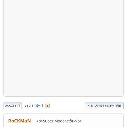
1
Sayfa
2
AŞAĞI GIT
KULLANICI EYLEMLERI
RoCKMaN
<b>Super Moderatör</b>