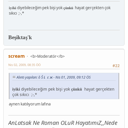
diyebileceğim pek bişi yok
hayat gerçekten çok
iyiki
çünkü
sıkıcı ;-,*
Beşiktaş'k
scream
<b>Moderatör</b>
Nis 02, 2009, 08:35 ÖÖ
#22
Alıntı yapılan: ô Š Ł ε ж - Nis 01, 2009, 09:12 ÖS
diyebileceğim pek bişi yok
hayat gerçekten
iyiki
çünkü
çok sıkıcı ;-,*
aynen katılıyorum lafına
AnLatsak Ne Roman OLuR HayatımıZ,,Nede