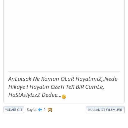
AnLatsak Ne Roman OLuR HayatımıZ,,Nede
Hikaye ! Hayatın ÖzeTi TeK BiR CümLe,
HaStAsIyIzzZ Dedee...
1
Sayfa
2
YUKARI GIT
KULLANICI EYLEMLERI