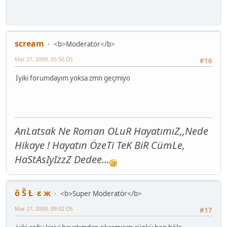
scream
<b>Moderatör</b>
Mar 27, 2009, 05:50 ÖS
#16
İyiki forumdayım yoksa zmn geçmiyo
AnLatsak Ne Roman OLuR HayatımıZ,,Nede
Hikaye ! Hayatın ÖzeTi TeK BiR CümLe,
HaStAsIyIzzZ Dedee...
ô Š Ł ε ж
<b>Super Moderatör</b>
Mar 27, 2009, 09:02 ÖS
#17