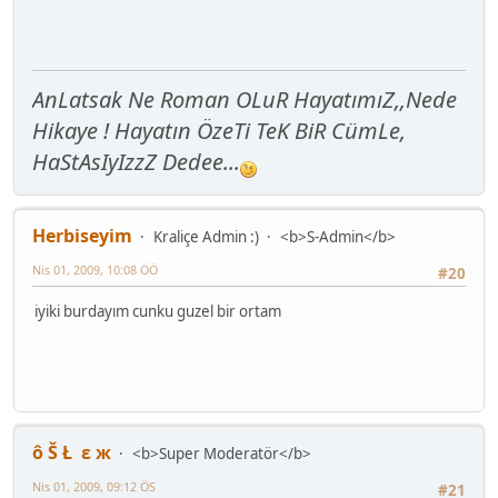
AnLatsak Ne Roman OLuR HayatımıZ,,Nede
Hikaye ! Hayatın ÖzeTi TeK BiR CümLe,
HaStAsIyIzzZ Dedee...
Herbiseyim
Kraliçe Admin :)
<b>S-Admin</b>
Nis 01, 2009, 10:08 ÖÖ
#20
iyiki burdayım cunku guzel bir ortam
ô Š Ł ε ж
<b>Super Moderatör</b>
Nis 01, 2009, 09:12 ÖS
#21