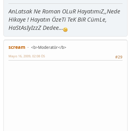
AnLatsak Ne Roman OLuR HayatımıZ,,Nede
Hikaye ! Hayatın ÖzeTi TeK BiR CümLe,
HaStAsIyIzzZ Dedee...
scream
<b>Moderatör</b>
Mayıs 16, 2009, 02:08 ÖS
#29