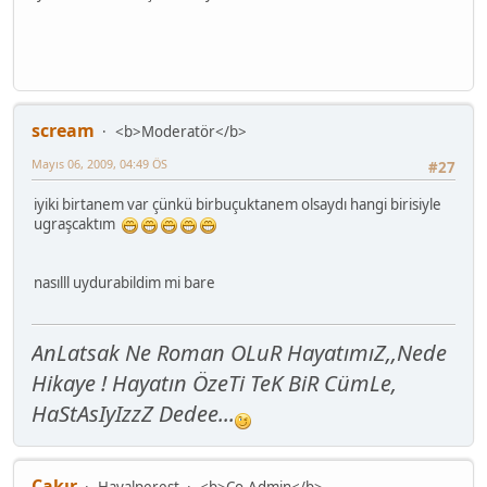
scream
<b>Moderatör</b>
Mayıs 06, 2009, 04:49 ÖS
#27
iyiki birtanem var çünkü birbuçuktanem olsaydı hangi birisiyle
ugraşcaktım
nasılll uydurabildim mi bare
AnLatsak Ne Roman OLuR HayatımıZ,,Nede
Hikaye ! Hayatın ÖzeTi TeK BiR CümLe,
HaStAsIyIzzZ Dedee...
Çakır