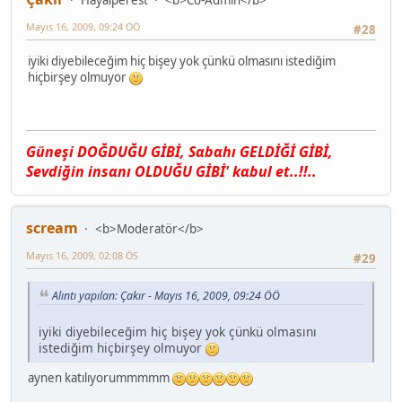
Hayalperest
<b>Co-Admin</b>
Mayıs 16, 2009, 09:24 ÖÖ
#28
iyiki diyebileceğim hiç bişey yok çünkü olmasını istediğim
hiçbirşey olmuyor
Güneşi DOĞDUĞU GİBİ, Sαbαhı GELDİĞİ GİBİ,
Sevdiğin insαnı OLDUĞU GİBİ' kαbul et..!!..
scream
<b>Moderatör</b>
Mayıs 16, 2009, 02:08 ÖS
#29
Alıntı yapılan: Çakır - Mayıs 16, 2009, 09:24 ÖÖ
iyiki diyebileceğim hiç bişey yok çünkü olmasını
istediğim hiçbirşey olmuyor
aynen katılıyorummmmm