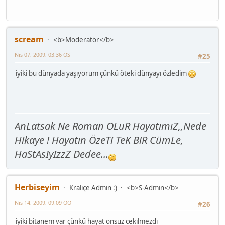
scream
<b>Moderatör</b>
Nis 07, 2009, 03:36 ÖS
#25
iyiki bu dünyada yaşıyorum çünkü öteki dünyayı özledim
AnLatsak Ne Roman OLuR HayatımıZ,,Nede
Hikaye ! Hayatın ÖzeTi TeK BiR CümLe,
HaStAsIyIzzZ Dedee...
Herbiseyim
Kraliçe Admin :)
<b>S-Admin</b>
Nis 14, 2009, 09:09 ÖÖ
#26
iyiki bitanem var çünkü hayat onsuz cekılmezdı