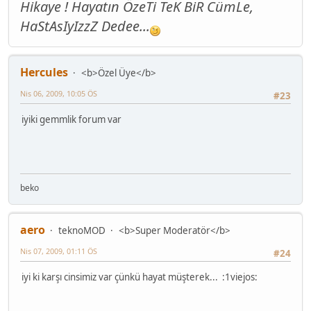
Hikaye ! Hayatın ÖzeTi TeK BiR CümLe,
HaStAsIyIzzZ Dedee...
Hercules
<b>Özel Üye</b>
Nis 06, 2009, 10:05 ÖS
#23
iyiki gemmlik forum var
beko
aero
teknoMOD
<b>Super Moderatör</b>
Nis 07, 2009, 01:11 ÖS
#24
iyi ki karşı cinsimiz var çünkü hayat müşterek... :1viejos: