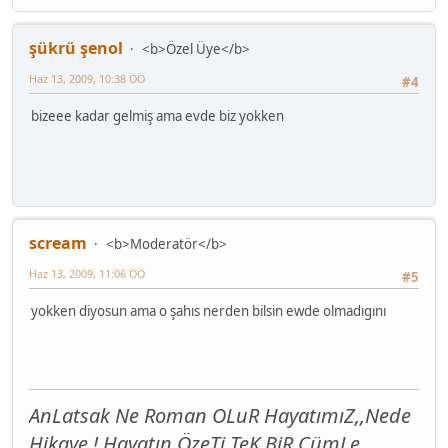
şükrü şenol
<b>Özel Üye</b>
Haz 13, 2009, 10:38 ÖÖ
#4
bizeee kadar gelmiş ama evde biz yokken
scream
<b>Moderatör</b>
Haz 13, 2009, 11:06 ÖÖ
#5
yokken diyosun ama o şahıs nerden bilsin ewde olmadıgını
AnLatsak Ne Roman OLuR HayatımıZ,,Nede
Hikaye ! Hayatın ÖzeTi TeK BiR CümLe,