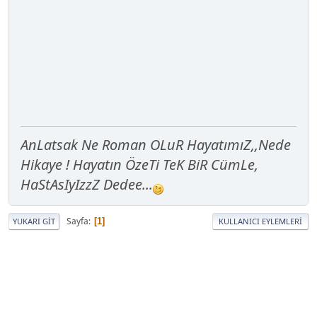
AnLatsak Ne Roman OLuR HayatımıZ,,Nede
Hikaye ! Hayatın ÖzeTi TeK BiR CümLe,
HaStAsIyIzzZ Dedee...
Sayfa
1
YUKARI GIT
KULLANICI EYLEMLERI