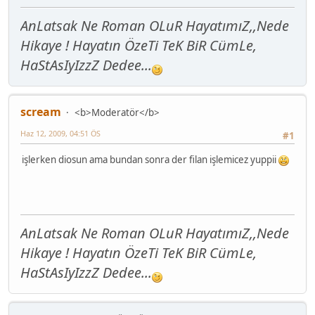
AnLatsak Ne Roman OLuR HayatımıZ,,Nede
Hikaye ! Hayatın ÖzeTi TeK BiR CümLe,
HaStAsIyIzzZ Dedee...
scream
<b>Moderatör</b>
Haz 12, 2009, 04:51 ÖS
#1
işlerken diosun ama bundan sonra der filan işlemicez yuppii
AnLatsak Ne Roman OLuR HayatımıZ,,Nede
Hikaye ! Hayatın ÖzeTi TeK BiR CümLe,
HaStAsIyIzzZ Dedee...