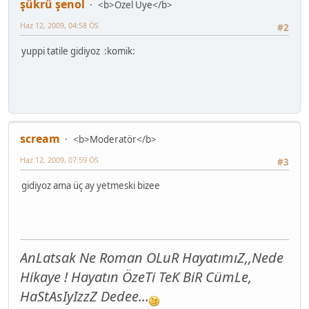
şükrü şenol
<b>Özel Üye</b>
Haz 12, 2009, 04:58 ÖS
#2
yuppi tatile gidiyoz :komik:
scream
<b>Moderatör</b>
Haz 12, 2009, 07:59 ÖS
#3
gidiyoz ama üç ay yetmeski bizee
AnLatsak Ne Roman OLuR HayatımıZ,,Nede
Hikaye ! Hayatın ÖzeTi TeK BiR CümLe,
HaStAsIyIzzZ Dedee...