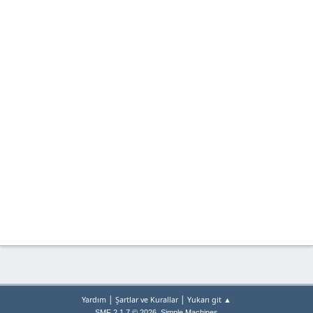
|
|
Yardım
Şartlar ve Kurallar
Yukarı git ▲
,
SMF 2.1.7 © 2026
Simple Machines