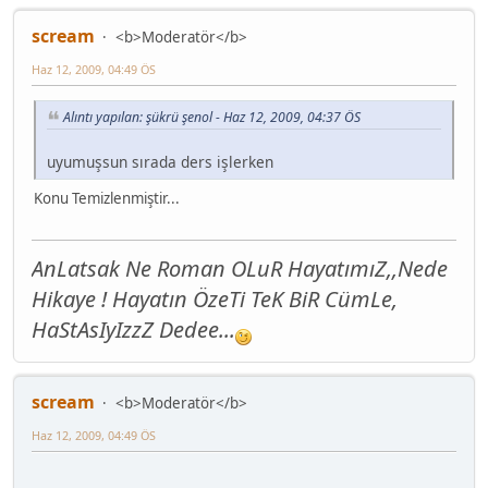
scream
<b>Moderatör</b>
Haz 12, 2009, 04:49 ÖS
Alıntı yapılan: şükrü şenol - Haz 12, 2009, 04:37 ÖS
uyumuşsun sırada ders işlerken
Konu Temizlenmiştir...
AnLatsak Ne Roman OLuR HayatımıZ,,Nede
Hikaye ! Hayatın ÖzeTi TeK BiR CümLe,
HaStAsIyIzzZ Dedee...
scream
<b>Moderatör</b>
Haz 12, 2009, 04:49 ÖS