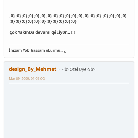
;0} ;0} ;0} ;0} ;0} ;0} ;0} ;0} ;0} ;0} ;0} ;0} ;0} ;0} ;0} ;0} ;0} ;0} ;0}
;0} ;0} ;0} ;0} ;0} ;0} ;0} ;0} ;0} ;0} ;0}
Çok YakınDa devamı qéLiy0r... !!!
İmzam Yok
bassam oLurmu... ¿
design_By_Mehmet
<b>Özel Üye</b>
Mar 09, 2009, 01:09 ÖÖ