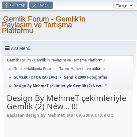
Giriş Yap
Kayıt Ol
Gemlik Forum - Gemlik'in
Paylaşım ve Tartışma
Platformu
Ana Menü
Gemlik Forum - Gemlik'in Paylaşım ve Tartışma Platformu
Gemlik Hakkında Resimler, Tarihi, Haberler vb bölümü
►
GEMLiK FOTOGRAFLARI
Gemlik 2009 Fotoğrafları
►
►
Design By MehmeT çekimleriyle Gemlik (2) Néw... !!!
►
Design By MehmeT çekimleriyle
Gemlik (2) Néw... !!!
Başlatan design_By_Mehmet, Mar 09, 2009, 01:09 ÖÖ