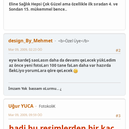
Eline Sağlık Hepsi Çok Güzel ama özellikle ilk sıradan 4. ve
Sondan 15. mükemmel bence..
design_By_Mehmet
<b>Özel Üye</b>
Mar 09, 2009, 02:23 ÖÖ
#2
eyw kardeŞ saoLasın daha da devamı qeLecek yükLedim
az önce yeni fotoLarı 100 tane faLan daha var hazırda
ßekLiyo yorumLara qöre qeLecek
İmzam Yok
bassam oLurmu... ¿
Uğur YUCA
FotokoliK
Mar 09, 2009, 09:59 ÖÖ
#3
hadi bu resimlerden bir kaç