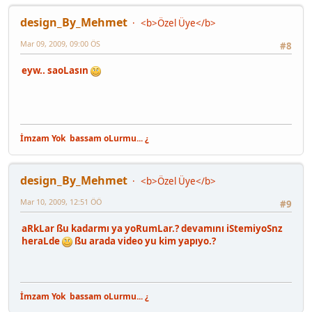
design_By_Mehmet
<b>Özel Üye</b>
Mar 09, 2009, 09:00 ÖS
#8
eyw.. saoLasın
İmzam Yok
bassam oLurmu... ¿
design_By_Mehmet
<b>Özel Üye</b>
Mar 10, 2009, 12:51 ÖÖ
#9
aRkLar ßu kadarmı ya yoRumLar.? devamını iStemiyoSnz
heraLde
ßu arada video yu kim yapıyo.?
İmzam Yok
bassam oLurmu... ¿