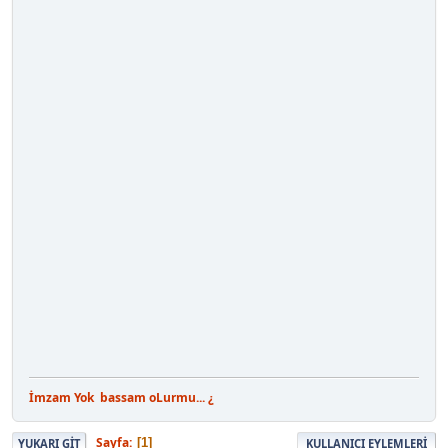
İmzam Yok
bassam oLurmu... ¿
Sayfa
1
YUKARI GIT
KULLANICI EYLEMLERI