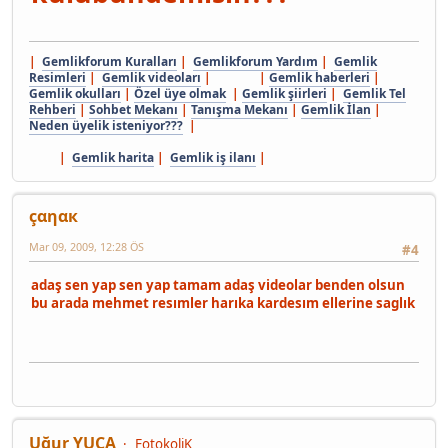
|
Gemlikforum Kuralları
|
Gemlikforum Yardım
|
Gemlik
Resimleri
|
Gemlik videoları
| |
Gemlik haberleri
|
Gemlik okulları
|
Özel üye olmak
|
Gemlik şiirleri
|
Gemlik Tel
Rehberi
|
Sohbet Mekanı
|
Tanışma Mekanı
|
Gemlik İlan
|
Neden üyelik isteniyor???
|
|
Gemlik harita
|
Gemlik iş ilanı
|
çαηαк
Mar 09, 2009, 12:28 ÖS
#4
adaş sen yap sen yap tamam adaş videolar benden olsun
bu arada mehmet resımler harıka kardesım ellerine saglık
Uğur YUCA
FotokoliK