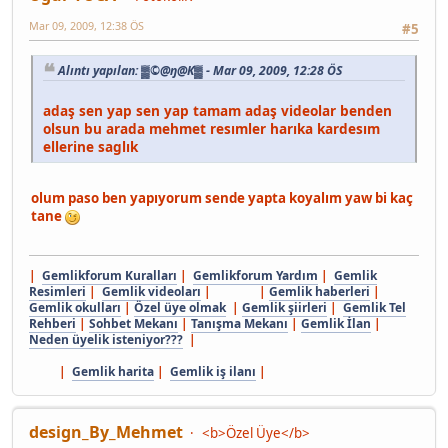
Mar 09, 2009, 12:38 ÖS
#5
Alıntı yapılan: ▓©@ŋ@К▓ - Mar 09, 2009, 12:28 ÖS
adaş sen yap sen yap tamam adaş videolar benden
olsun bu arada mehmet resımler harıka kardesım
ellerine saglık
olum paso ben yapıyorum sende yapta koyalım yaw bi kaç
tane
|
Gemlikforum Kuralları
|
Gemlikforum Yardım
|
Gemlik
Resimleri
|
Gemlik videoları
| |
Gemlik haberleri
|
Gemlik okulları
|
Özel üye olmak
|
Gemlik şiirleri
|
Gemlik Tel
Rehberi
|
Sohbet Mekanı
|
Tanışma Mekanı
|
Gemlik İlan
|
Neden üyelik isteniyor???
|
|
Gemlik harita
|
Gemlik iş ilanı
|
design_By_Mehmet
<b>Özel Üye</b>