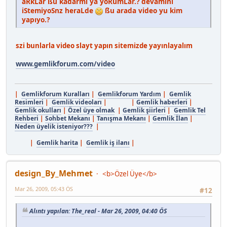
aRkLar ßu kadarmı ya yoRumLar.? devamını
iStemiyoSnz heraLde
ßu arada video yu kim
yapıyo.?
szi bunlarla video slayt yapın sitemizde yayınlayalım
www.gemlikforum.com/video
|
Gemlikforum Kuralları
|
Gemlikforum Yardım
|
Gemlik
Resimleri
|
Gemlik videoları
| |
Gemlik haberleri
|
Gemlik okulları
|
Özel üye olmak
|
Gemlik şiirleri
|
Gemlik Tel
Rehberi
|
Sohbet Mekanı
|
Tanışma Mekanı
|
Gemlik İlan
|
Neden üyelik isteniyor???
|
|
Gemlik harita
|
Gemlik iş ilanı
|
design_By_Mehmet
<b>Özel Üye</b>
Mar 26, 2009, 05:43 ÖS
#12
Alıntı yapılan: The_real - Mar 26, 2009, 04:40 ÖS