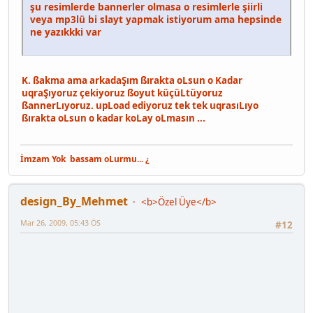
şu resimlerde bannerler olmasa o resimlerle şiirli
veya mp3lü bi slayt yapmak istiyorum ama hepsinde
ne yazıkkki var
K. ßakma ama arkadaŞım ßırakta oLsun o Kadar
uqraŞıyoruz çekiyoruz ßoyut küçüLtüyoruz
ßannerLıyoruz. upLoad ediyoruz tek tek uqrasıLıyo
ßırakta oLsun o kadar koLay oLmasın ...
İmzam Yok
bassam oLurmu... ¿
design_By_Mehmet
<b>Özel Üye</b>
Mar 26, 2009, 05:43 ÖS
#12