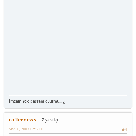
İmzam Yok
bassam oLurmu... ¿
coffeenews
Ziyaretçi
Mar 09, 2009, 02:17 ÖÖ
#1