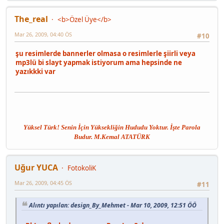
The_real
<b>Özel Üye</b>
Mar 26, 2009, 04:40 ÖS
#10
şu resimlerde bannerler olmasa o resimlerle şiirli veya
mp3lü bi slayt yapmak istiyorum ama hepsinde ne
yazıkkki var
Yüksel Türk! Senin İçin Yüksekliğin Hududu Yoktur. İşte Parola
Budur. M.Kemal ATATÜRK
Uğur YUCA
FotokoliK
Mar 26, 2009, 04:45 ÖS
#11
Alıntı yapılan: design_By_Mehmet - Mar 10, 2009, 12:51 ÖÖ