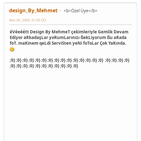
design_By_Mehmet
<b>Özel Üye</b>
Mar 09, 2009, 01:09 ÖÖ
éVéeéétt Design By MehmeT çekimleriyle Gemlik Devam
Ediyor aRkadaşLar yoRumLarınızı ßekLiyorum ßu aRada
foT. maKinem qeLdi ServiSten yeNi foToLar Çok YaKında.
;0} ;0} ;0} ;0} ;0} ;0} ;0} ;0} ;0} ;0} ;0} ;0} ;0} ;0} ;0} ;0} ;0} ;0} ;0}
;0} ;0} ;0} ;0} ;0} ;0} ;0} ;0} ;0} ;0} ;0}