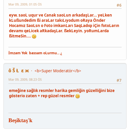
Mar 09, 2009, 01:05 ÖS
#6
eyw. saoL uqur ve Canak saoLun arkadaşLar... yeLken
kLußundedim ßi araLar takıLıyodum oRaya Önder
Hocamız SaoLsn o Foto imkanLarı SaqLadıqı iÇin fotoLarın
devamı qeLicek aRkadaşLar. ßekLeyin. yoRumLarda
ßitmeSin....
İmzam Yok
bassam oLurmu... ¿
ô Š Ł ε ж
<b>Super Moderatör</b>
Mar 09, 2009, 08:23 ÖS
#7
emeğine sağlık resmler harika gemliğin güzelliğini bize
gösterio zaten + rep güzel resmler
Beşiktaş'k