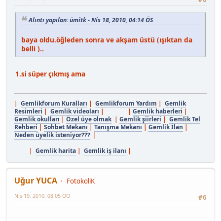
Alıntı yapılan: ümitk - Nis 18, 2010, 04:14 ÖS
baya oldu.öğleden sonra ve akşam üstü (ışıktan da
belli )..
1.si süper çıkmış ama
|
Gemlikforum Kuralları
|
Gemlikforum Yardım
|
Gemlik
Resimleri
|
Gemlik videoları
| |
Gemlik haberleri
|
Gemlik okulları
|
Özel üye olmak
|
Gemlik şiirleri
|
Gemlik Tel
Rehberi
|
Sohbet Mekanı
|
Tanışma Mekanı
|
Gemlik İlan
|
Neden üyelik isteniyor???
|
|
Gemlik harita
|
Gemlik iş ilanı
|
Uğur YUCA
FotokoliK
Nis 19, 2010, 08:05 ÖÖ
#6