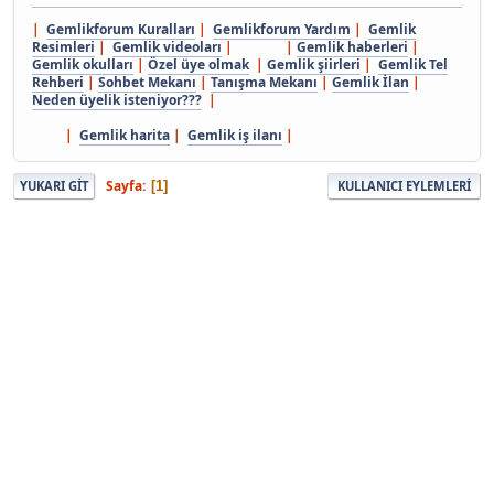
|
Gemlikforum Kuralları
|
Gemlikforum Yardım
|
Gemlik
Resimleri
|
Gemlik videoları
| |
Gemlik haberleri
|
Gemlik okulları
|
Özel üye olmak
|
Gemlik şiirleri
|
Gemlik Tel
Rehberi
|
Sohbet Mekanı
|
Tanışma Mekanı
|
Gemlik İlan
|
Neden üyelik isteniyor???
|
|
Gemlik harita
|
Gemlik iş ilanı
|
Sayfa
1
YUKARI GIT
KULLANICI EYLEMLERI