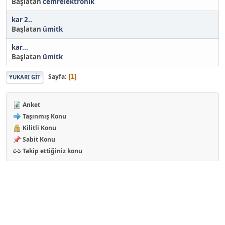
Başlatan
cemrelektronik
kar 2..
Başlatan
ümitk
kar...
Başlatan
ümitk
Sayfa
1
YUKARI GIT
Anket
Taşınmış Konu
Kilitli Konu
Sabit Konu
Takip ettiğiniz konu