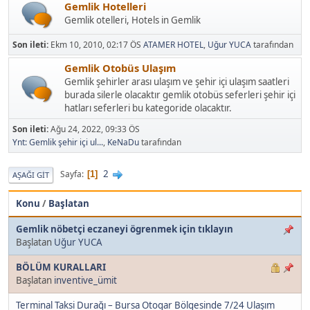
Gemlik Hotelleri
Gemlik otelleri, Hotels in Gemlik
Son ileti:
Ekm 10, 2010, 02:17 ÖS
ATAMER HOTEL
,
Uğur YUCA
tarafından
Gemlik Otobüs Ulaşım
Gemlik şehirler arası ulaşım ve şehir içi ulaşım saatleri
burada silerle olacaktır gemlik otobüs seferleri şehir içi
hatları seferleri bu kategoride olacaktır.
Son ileti:
Ağu 24, 2022, 09:33 ÖS
Ynt: Gemlik şehir içi ul...
,
KeNaDu
tarafından
2
Sayfa
1
AŞAĞI GIT
Konu
/
Başlatan
Gemlik nöbetçi eczaneyi ögrenmek için tıklayın
Başlatan
Uğur YUCA
BÖLÜM KURALLARI
Başlatan
inventive_ümit
Terminal Taksi Durağı – Bursa Otogar Bölgesinde 7/24 Ulaşım