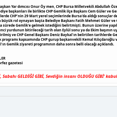
aşkan Yar dımcısı Onur Öy men, CHP Bursa Milletvekili Abdullah Özer
elediye başkanları ile birlikte CHP Gemlik ilçe Başkanı Cem Güler ve
rde CHP'nin 29 Mart yerel seçimlerinde Bursa'da aldığı sonuçlar d
 büyük rol oynayan başta Belediye Başkanı Fatih Mehmet Güler ve 
sa sürede Gemlik'e gelmek istediğini belirtmişti. Bunun üzerine ya
nci yurdunun bitirileceği tarih olan Eylül sonu ya da Ekim başının
rilmiş ve CHP Genel Başkanı Deniz Baykal'ın belirtilen tarihlerde Ge
k programı kapsamında CHP gurup başkanvekili Kemal Kılıçdaroğlu ve
'ın Gemlik ziyareti programının daha sonra belli olacağı açıklandı.
LER
rfez gazetesi
Sαbαhı GELDİĞİ GİBİ, Sevdiğin insαnı OLDUĞU GİBİ' kαbul e