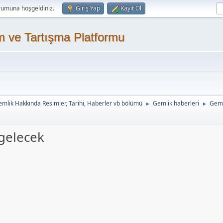
rumuna hoşgeldiniz.
Giriş Yap
Kayıt Ol
m ve Tartışma Platformu
mlik Hakkında Resimler, Tarihi, Haberler vb bölümü
Gemlik haberleri
Geml
►
►
 gelecek