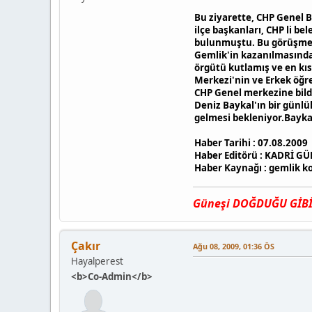
Bu ziyarette, CHP Genel B
ilçe başkanları, CHP li b
bulunmuştu. Bu görüşmele
Gemlik'in kazanılmasında
örgütü kutlamış ve en kı
Merkezi'nin ve Erkek öğre
CHP Genel merkezine bildi
Deniz Baykal'ın bir günlü
gelmesi bekleniyor.Baykal
Haber Tarihi : 07.08.2009
Haber Editörü : KADRİ GÜ
Haber Kaynağı : gemlik ko
Güneşi DOĞDUĞU GİBİ, 
Çakır
Ağu 08, 2009, 01:36 ÖS
Hayalperest
<b>Co-Admin</b>