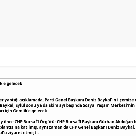
ik'e gelecek
r yaptığı açıklamada, Parti Genel Başkanı Deniz Baykal'ın ilçemize ge
aykal, Eylül sonu ya da Ekim ayı başında Sosyal Yaşam Merkezi'nin 
rı için Gemlik'e gelecek.
ir ay önce CHP Bursa İl Örgütü; CHP Bursa İl Başkanı Gürhan Akdoğa
oplantısına katılmış, aynı zaman da CHP Genel Başkanı Deniz Baykal
'u ziyaret etmişti.