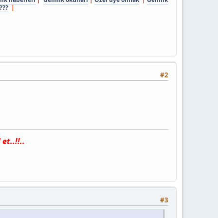
???
|
#2
t..!!..
#3