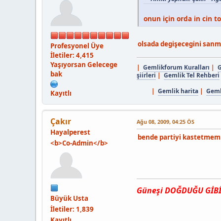
onun için orda in cin 
olsada degişecegini sanm
Profesyonel Üye
İletiler: 4,415
Yaşıyorsan Gelecege
|
Gemlikforum Kuralları
|
G
bak
şiirleri
|
Gemlik Tel Rehberi
|
Gemlik harita
|
Gemli
Kayıtlı
Çakır
Ağu 08, 2009, 04:25 ÖS
Hayalperest
bende partiyi kastetmemişt
<b>Co-Admin</b>
Güneşi DOĞDUĞU GİBİ, 
Büyük Usta
İletiler: 1,839
Kayıtlı