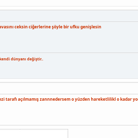
vasını ceksin ciğerlerine şöyle bir ufku genişlesin
endi dünyanı değiştir..
ezi tarafı açılmamış zannnedersem o yüzden hareketlilikl o kadar y