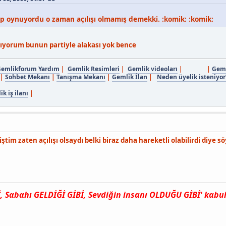
top oynuyordu o zaman açılışı olmamış demekki. :komik: :komik:
ıyorum bunun partiyle alakası yok bence
emlikforum Yardım
|
Gemlik Resimleri
|
Gemlik videoları
| |
Geml
|
Sohbet Mekanı
|
Tanışma Mekanı
|
Gemlik İlan
|
Neden üyelik isteniyor
k iş ilanı
|
im zaten açılışı olsaydı belki biraz daha hareketli olabilirdi diye s
Sαbαhı GELDİĞİ GİBİ, Sevdiğin insαnı OLDUĞU GİBİ' kαbul e