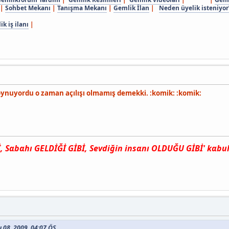
|
Sohbet Mekanı
|
Tanışma Mekanı
|
Gemlik İlan
|
Neden üyelik isteniyor
k iş ilanı
|
 oynuyordu o zaman açılışı olmamış demekki. :komik: :komik:
Sαbαhı GELDİĞİ GİBİ, Sevdiğin insαnı OLDUĞU GİBİ' kαbul e
u 08, 2009, 04:07 ÖS