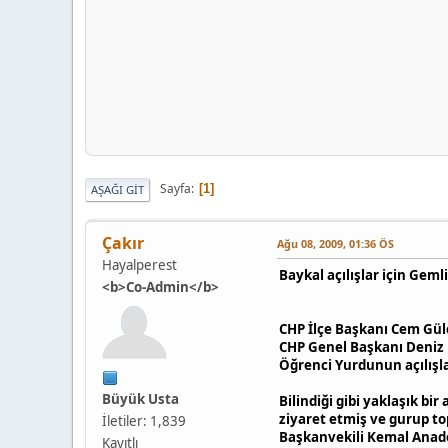
Sayfa
1
AŞAĞI GIT
Çakır
Ağu 08, 2009, 01:36 ÖS
Hayalperest
Baykal açılışlar için Geml
<b>Co-Admin</b>
CHP İlçe Başkanı Cem Güle
CHP Genel Başkanı Deniz B
Öğrenci Yurdunun açılışla
Büyük Usta
Bilindiği gibi yaklaşık b
ziyaret etmiş ve gurup t
İletiler: 1,839
Başkanvekili Kemal Anadol
Kayıtlı