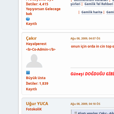
İletiler: 4,415
şiirleri
|
Gemlik Tel Rehberi
Yaşıyorsan Gelecege
|
Gemlik harita
|
Gemli
bak
Kayıtlı
Çakır
Ağu 08, 2009, 04:07 ÖS
Hayalperest
onun için orda in cin top
<b>Co-Admin</b>
Güneşi DOĞDUĞU GİBİ, 
Büyük Usta
İletiler: 1,839
Kayıtlı
Uğur YUCA
Ağu 08, 2009, 04:18 ÖS
FotokoliK
Alıntı yapılan: Çakır - Ağ