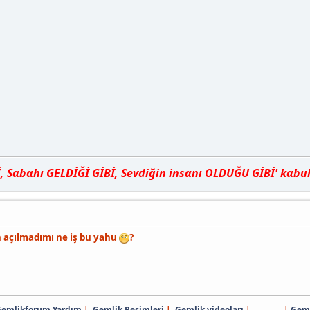
Sαbαhı GELDİĞİ GİBİ, Sevdiğin insαnı OLDUĞU GİBİ' kαbul e
 açılmadımı ne iş bu yahu
?
emlikforum Yardım
|
Gemlik Resimleri
|
Gemlik videoları
| |
Geml