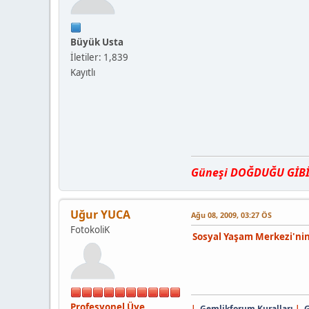
Büyük Usta
İletiler: 1,839
Kayıtlı
Güneşi DOĞDUĞU GİBİ, 
Uğur YUCA
Ağu 08, 2009, 03:27 ÖS
FotokoliK
Sosyal Yaşam Merkezi'nin
Profesyonel Üye
|
Gemlikforum Kuralları
|
G