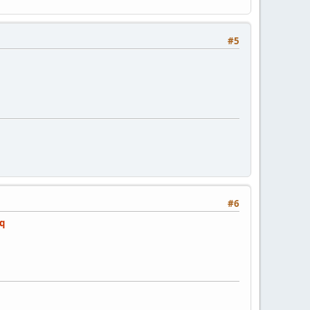
#5
#6
oq