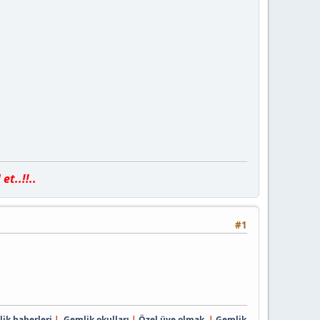
t..!!..
#1
ik haberleri
|
Gemlik okulları
|
Özel üye olmak
|
Gemlik