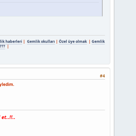
ik haberleri
|
Gemlik okulları
|
Özel üye olmak
|
Gemlik
???
|
#4
öyledim.
t..!!..