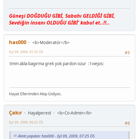
Güneşi DOĞDUĞU GİBİ, Sαbαhı GELDİĞİ GİBİ,
Sevdiğin insαnı OLDUĞU GİBİ' kαbul et..!!..
has000
<b>Moderatör</b>
Eyl 09, 2009, 07:25 ÖS
#5
tmm abla bagırma grek yok pardon ozur :1viejos:
Hayat Ellerimden Akıp Gidiyor..
Çakır
Hayalperest
<b>Co-Admin</b>
Eyl 09, 2009, 09:22 ÖS
#6
Alıntı yapılan: has000 - Eyl 09, 2009, 07:25 ÖS