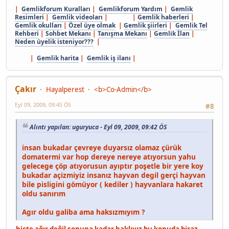
|
Gemlikforum Kuralları
|
Gemlikforum Yardım
|
Gemlik
Resimleri
|
Gemlik videoları
| |
Gemlik haberleri
|
Gemlik okulları
|
Özel üye olmak
|
Gemlik şiirleri
|
Gemlik Tel
Rehberi
|
Sohbet Mekanı
|
Tanışma Mekanı
|
Gemlik İlan
|
Neden üyelik isteniyor???
|
|
Gemlik harita
|
Gemlik iş ilanı
|
Çakır
Hayalperest
<b>Co-Admin</b>
Eyl 09, 2009, 09:45 ÖS
#8
Alıntı yapılan: uguryuca - Eyl 09, 2009, 09:42 ÖS
insan bukadar çevreye duyarsız olamaz çürük
domatermi var hop dereye nereye atıyorsun yahu
gelecege çöp atıyorusun ayıptır poşetle bir yere koy
bukadar açizmiyiz insanız hayvan degil gerçi hayvan
bile pisligini gömüyor ( kediler ) hayvanlara hakaret
oldu sanırım
Agır oldu galiba ama haksızmıyım ?