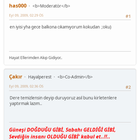
has000
<b>Moderatör</b>
Eyl 09, 2009, 02:29 ÖS
#1
en iyisi yha gece balkona cıkamıyorum kokudan ;oku)
Hayat Ellerimden Akıp Gidiyor..
Çakır
Hayalperest
<b>Co-Admin</b>
Eyl 09, 2009, 02:36 ÖS
#2
Dere temizlensin deyip duruyoruz asıl bunu kirletenlere
yaptırmak lazım..
Güneşi DOĞDUĞU GİBİ, Sαbαhı GELDİĞİ GİBİ,
Sevdiğin insαnı OLDUĞU GİBİ' kαbul et..!!..