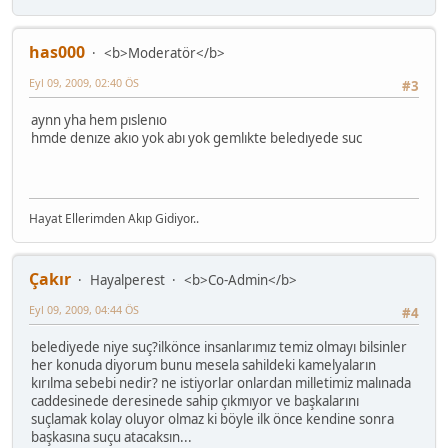
has000
<b>Moderatör</b>
Eyl 09, 2009, 02:40 ÖS
#3
aynn yha hem pıslenıo
hmde denıze akıo yok abı yok gemlıkte beledıyede suc
Hayat Ellerimden Akıp Gidiyor..
Çakır
Hayalperest
<b>Co-Admin</b>
Eyl 09, 2009, 04:44 ÖS
#4
belediyede niye suç?ilkönce insanlarımız temiz olmayı bilsinler
her konuda diyorum bunu mesela sahildeki kamelyaların
kırılma sebebi nedir? ne istiyorlar onlardan milletimiz malınada
caddesinede deresinede sahip çıkmıyor ve başkalarını
suçlamak kolay oluyor olmaz ki böyle ilk önce kendine sonra
başkasına suçu atacaksın...