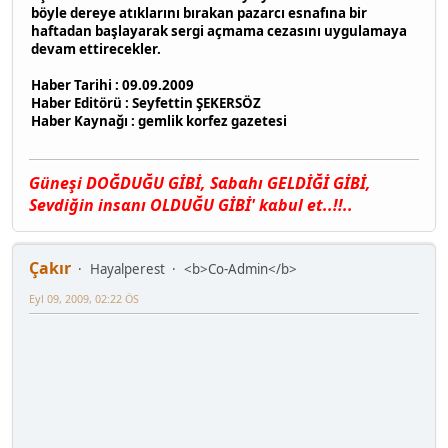
böyle dereye atıklarını bırakan pazarcı esnafına bir
haftadan başlayarak sergi açmama cezasını uygulamaya
devam ettirecekler.
Haber Tarihi : 09.09.2009
Haber Editörü : Seyfettin ŞEKERSÖZ
Haber Kaynağı : gemlik korfez gazetesi
Güneşi DOĞDUĞU GİBİ, Sαbαhı GELDİĞİ GİBİ,
Sevdiğin insαnı OLDUĞU GİBİ' kαbul et..!!..
Çakır
Hayalperest
<b>Co-Admin</b>
Eyl 09, 2009, 02:22 ÖS