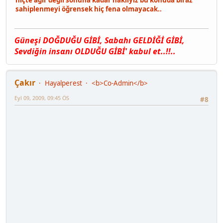
hiçte ağır değil sonuna kadar haklıyız bu konuda biraz
sahiplenmeyi öğrensek hiç fena olmayacak..
Güneşi DOĞDUĞU GİBİ, Sαbαhı GELDİĞİ GİBİ,
Sevdiğin insαnı OLDUĞU GİBİ' kαbul et..!!..
Çakır
Hayalperest
<b>Co-Admin</b>
Eyl 09, 2009, 09:45 ÖS
#8