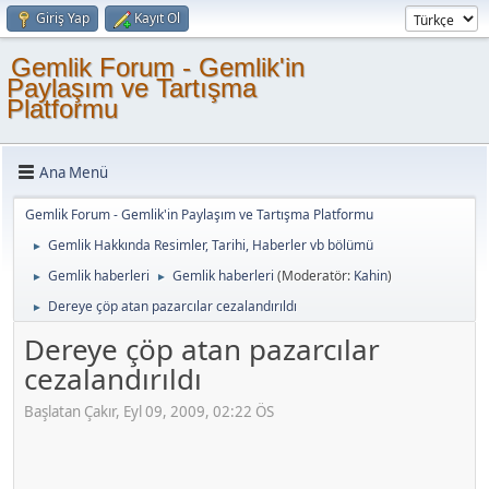
Giriş Yap
Kayıt Ol
Gemlik Forum - Gemlik'in
Paylaşım ve Tartışma
Platformu
Ana Menü
Gemlik Forum - Gemlik'in Paylaşım ve Tartışma Platformu
Gemlik Hakkında Resimler, Tarihi, Haberler vb bölümü
►
Gemlik haberleri
Gemlik haberleri
(Moderatör:
Kahin
)
►
►
Dereye çöp atan pazarcılar cezalandırıldı
►
Dereye çöp atan pazarcılar
cezalandırıldı
Başlatan Çakır, Eyl 09, 2009, 02:22 ÖS