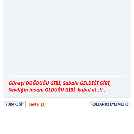
Güneşi DOĞDUĞU GİBİ, Sαbαhı GELDİĞİ GİBİ,
Sevdiğin insαnı OLDUĞU GİBİ' kαbul et..!!..
Sayfa
1
YUKARI GIT
KULLANICI EYLEMLERI