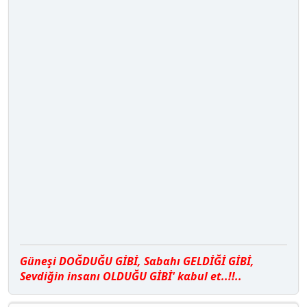
Güneşi DOĞDUĞU GİBİ, Sαbαhı GELDİĞİ GİBİ,
Sevdiğin insαnı OLDUĞU GİBİ' kαbul et..!!..