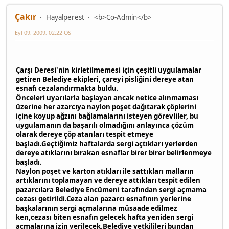
Çakır
Hayalperest
<b>Co-Admin</b>
Eyl 09, 2009, 02:22 ÖS
Çarşı Deresi'nin kirletilmemesi için çeşitli uygulamalar
getiren Belediye ekipleri, çareyi pisliğini dereye atan
esnafı cezalandırmakta buldu.
Önceleri uyarılarla başlayan ancak netice alınmaması
üzerine her azarcıya naylon poşet dağıtarak çöplerini
içine koyup ağzını bağlamalarını isteyen görevliler, bu
uygulamanın da başarılı olmadığını anlayınca çözüm
olarak dereye çöp atanları tespit etmeye
başladı.Geçtiğimiz haftalarda sergi açtıkları yerlerden
dereye atıklarını bırakan esnaflar birer birer belirlenmeye
başladı.
Naylon poşet ve karton atıkları ile sattıkları malların
artıklarını toplamayan ve dereye attıkları tespit edilen
pazarcılara Belediye Encümeni tarafından sergi açmama
cezası getirildi.Ceza alan pazarcı esnafının yerlerine
başkalarının sergi açmalarına müsaade edilmez
ken,cezası biten esnafın gelecek hafta yeniden sergi
açmalarına izin verilecek.Belediye yetkilileri bundan