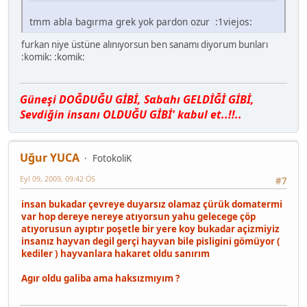
tmm abla bagırma grek yok pardon ozur :1viejos:
furkan niye üstüne alınıyorsun ben sanamı diyorum bunları
:komik: :komik:
Güneşi DOĞDUĞU GİBİ, Sαbαhı GELDİĞİ GİBİ,
Sevdiğin insαnı OLDUĞU GİBİ' kαbul et..!!..
Uğur YUCA
FotokoliK
Eyl 09, 2009, 09:42 ÖS
#7
insan bukadar çevreye duyarsız olamaz çürük domatermi
var hop dereye nereye atıyorsun yahu gelecege çöp
atıyorusun ayıptır poşetle bir yere koy bukadar açizmiyiz
insanız hayvan degil gerçi hayvan bile pisligini gömüyor (
kediler ) hayvanlara hakaret oldu sanırım
Agır oldu galiba ama haksızmıyım ?