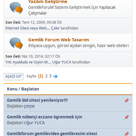
Yazılım Geliştirme
GemlikForuM Sistemi Geliştirmek İçin Yapılacak
Çalışmalar
Son ileti:
Tem 12, 2009, 09:38 ÖS
İnternet Sitesi veya Web...
,
Çakır
tarafından
Gemlik Forum Web Tasarım
ihtiyaca uygun, görsel açıdan zengin, hazır web siteleri
Son ileti:
Nis 10, 2014, 02:17 ÖS
Ynt: Ayakkabı ve Giyim M...
,
Uğur YUCA
tarafından
2
3
Sayfa
1
AŞAĞI GIT
Konu
/
Başlatan
Gemlik bld sitesi yenileniyor!!!
Başlatan
çαηαк
Gemlik nöbetçi eczane ögrenmek için
Başlatan
Uğur YUCA
Gemlikforum gemlikvideo gemlikresim sitesi