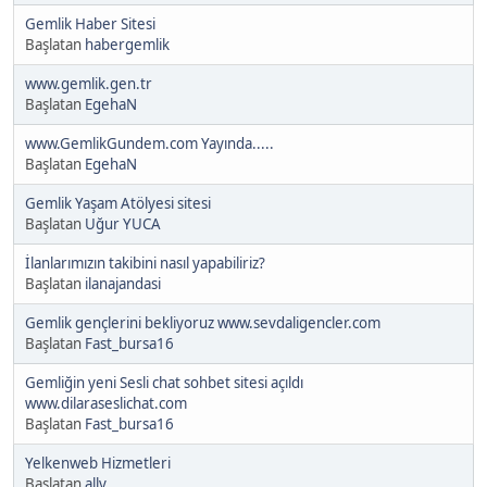
Gemlik Haber Sitesi
Başlatan
habergemlik
www.gemlik.gen.tr
Başlatan
EgehaN
www.GemlikGundem.com Yayında.....
Başlatan
EgehaN
Gemlik Yaşam Atölyesi sitesi
Başlatan
Uğur YUCA
İlanlarımızın takibini nasıl yapabiliriz?
Başlatan
ilanajandasi
Gemlik gençlerini bekliyoruz www.sevdaligencler.com
Başlatan
Fast_bursa16
Gemliğin yeni Sesli chat sohbet sitesi açıldı
www.dilaraseslichat.com
Başlatan
Fast_bursa16
Yelkenweb Hizmetleri
Başlatan
ally