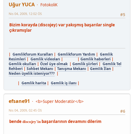
Uğur YUCA
FotokoliK
Nis 04, 2009, 12:02 ÖS
#5
Bizim korayda (discojey) var yakışmış başarılar single
çıkramışlar
|
Gemlikforum Kuralları
|
Gemlikforum Yardım
|
Gemlik
Resimleri
|
Gemlik videoları
| |
Gemlik haberleri
|
Gemlik okulları
|
Özel üye olmak
|
Gemlik şiirleri
|
Gemlik Tel
Rehberi
|
Sohbet Mekanı
|
Tanışma Mekanı
|
Gemlik İlan
|
Neden üyelik isteniyor???
|
|
Gemlik harita
|
Gemlik iş ilanı
|
efsane91
<b>Super Moderatör</b>
Nis 04, 2009, 02:45 ÖS
#6
bende
başarılarının devamını dilerim
discojey'in