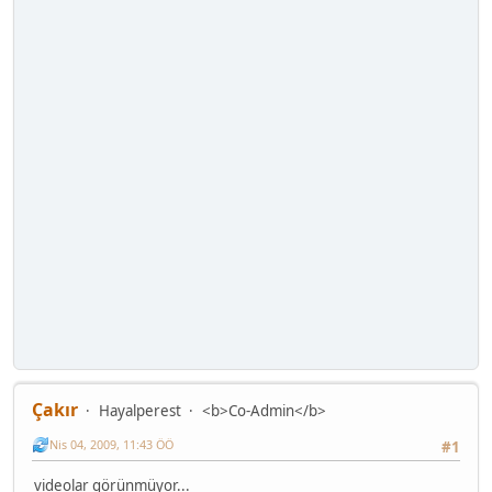
Çakır
Hayalperest
<b>Co-Admin</b>
Nis 04, 2009, 11:43 ÖÖ
#1
videolar görünmüyor...