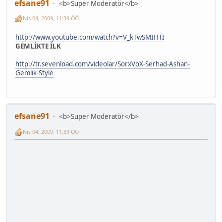
efsane91
<b>Super Moderatör</b>
Nis 04, 2009, 11:39 ÖÖ
http://www.youtube.com/watch?v=V_kTwSMIHTI
GEMLİKTE İLK
http://tr.sevenload.com/videolar/SorxVoX-Serhad-Ashan-
Gemlik-Style
efsane91
<b>Super Moderatör</b>
Nis 04, 2009, 11:39 ÖÖ