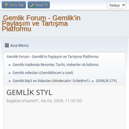
Giriş Yap
Kayıt Ol
Gemlik Forum - Gemlik'in
Paylaşım ve Tartışma
Platformu
Ana Menü
Gemlik Forum - Gemlik'in Paylaşım ve Tartışma Platformu
Gemlik Hakkında Resimler, Tarihi, Haberler vb bölümü
►
Gemlik videoları (Gemlikforum'a özel)
►
Gemlik Mp3 ve Videoları
(Moderatör:
ScRe@m1
)
GEMLİK STYL
►
►
GEMLİK STYL
Başlatan efsane91, Nis 04, 2009, 11:39 ÖÖ