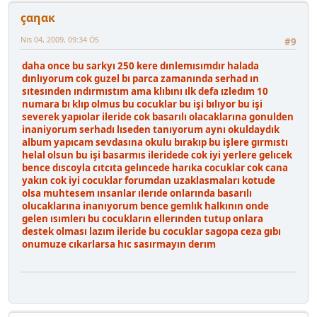
çαηαк
Nis 04, 2009, 09:34 ÖS
#9
daha once bu sarkyı 250 kere dınlemısımdır halada
dınlıyorum cok guzel bı parca zamanında serhad ın
sıtesınden ındırmıstım ama klıbını ılk defa ızledım 10
numara bı klıp olmus bu cocuklar bu işi bılıyor bu işi
severek yapıolar ileride cok basarılı olacaklarına gonulden
inaniyorum serhadı lıseden tanıyorum aynı okuldaydık
album yapıcam sevdasına okulu bırakıp bu işlere gırmıstı
helal olsun bu işi basarmıs ileridede cok iyi yerlere gelıcek
bence dıscoyla cıtcıta gelıncede harıka cocuklar cok cana
yakın cok iyi cocuklar forumdan uzaklasmaları kotude
olsa muhtesem ınsanlar ılerıde onlarında basarılı
olucaklarına inanıyorum bence gemlık halkının onde
gelen ısımlerı bu cocukların ellerınden tutup onlara
destek olması lazım ileride bu cocuklar sagopa ceza gıbı
onumuze cıkarlarsa hıc sasırmayın derım