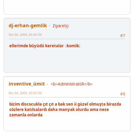
dj-erhan-gemlik
Ziyaretçi
Nis 04, 2009, 03:49 ÖS
#7
ellerimde büyüdü keretalar :komik:
inventive_ümit
<b>AdministratöR</b>
Nis 04, 2009, 03:59 ÖS
#8
bizim discocukla çıt çıt a bak sen ii güzel olmuşta birazda
sözlere katılsalardı daha manyak olurdu ama nese
zamanla onlarda