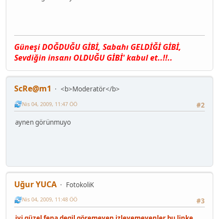
Güneşi DOĞDUĞU GİBİ, Sαbαhı GELDİĞİ GİBİ,
Sevdiğin insαnı OLDUĞU GİBİ' kαbul et..!!..
ScRe@m1
<b>Moderatör</b>
Nis 04, 2009, 11:47 ÖÖ
#2
aynen görünmuyo
Uğur YUCA
FotokoliK
Nis 04, 2009, 11:48 ÖÖ
#3
iyi güzel fena degil göremeyen izleyemeyenler bu linke