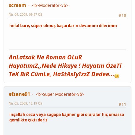
scream
<b>Moderatör</b>
Nis 04, 2009, 09:57 ÖS
#10
helal barış süper olmuş başarıların devamını dilerimm
AnLatsak Ne Roman OLuR
HayatımıZ,,Nede Hikaye ! Hayatın ÖzeTi
TeK BiR CümLe, HaStAsIyIzzZ Dedee...
efsane91
<b>Super Moderatör</b>
Nis 05, 2009, 12:19 ÖS
#11
inşallah ceza veya sagopa kajmer gibi oluralar hiç omassa
gemlikte çıktı derlz