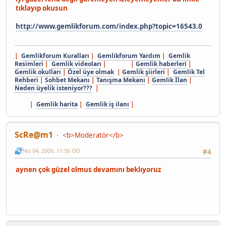
tıklayıp okusun
http://www.gemlikforum.com/index.php?topic=16543.0
|
Gemlikforum Kuralları
|
Gemlikforum Yardım
|
Gemlik
Resimleri
|
Gemlik videoları
| |
Gemlik haberleri
|
Gemlik okulları
|
Özel üye olmak
|
Gemlik şiirleri
|
Gemlik Tel
Rehberi
|
Sohbet Mekanı
|
Tanışma Mekanı
|
Gemlik İlan
|
Neden üyelik isteniyor???
|
|
Gemlik harita
|
Gemlik iş ilanı
|
ScRe@m1
<b>Moderatör</b>
Nis 04, 2009, 11:56 ÖÖ
#4
aynen çok güzel olmus devamını beklıyoruz