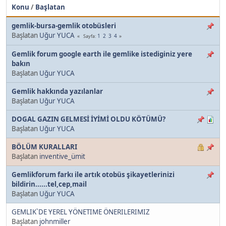
Konu
/
Başlatan
gemlik-bursa-gemlik otobüsleri
Başlatan
Uğur YUCA
1
2
3
4
Sayfa
Gemlik forum google earth ile gemlike istediginiz yere
bakın
Başlatan
Uğur YUCA
Gemlik hakkında yazılanlar
Başlatan
Uğur YUCA
DOGAL GAZIN GELMESİ İYİMİ OLDU KÖTÜMÜ?
Başlatan
Uğur YUCA
BÖLÜM KURALLARI
Başlatan
inventive_ümit
Gemlikforum farkı ile artık otobüs şikayetlerinizi
bildirin......tel,cep,mail
Başlatan
Uğur YUCA
GEMLIK`DE YEREL YÖNETIME ÖNERILERIMIZ
Başlatan
johnmiller