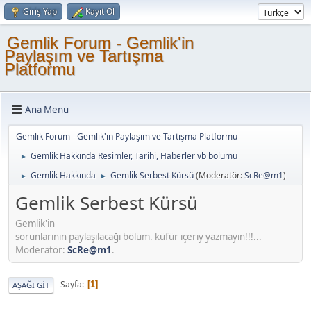
Giriş Yap
Kayıt Ol
Gemlik Forum - Gemlik'in
Paylaşım ve Tartışma
Platformu
Ana Menü
Gemlik Forum - Gemlik'in Paylaşım ve Tartışma Platformu
Gemlik Hakkında Resimler, Tarihi, Haberler vb bölümü
►
Gemlik Hakkında
Gemlik Serbest Kürsü
(Moderatör:
ScRe@m1
)
►
►
Gemlik Serbest Kürsü
Gemlik'in
sorunlarının paylaşılacağı bölüm. küfür içeriy yazmayın!!!...
Moderatör:
ScRe@m1
.
Sayfa
1
AŞAĞI GIT