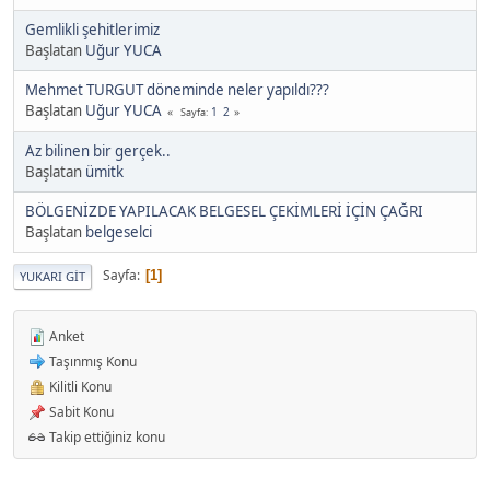
Gemlikli şehitlerimiz
Başlatan
Uğur YUCA
Mehmet TURGUT döneminde neler yapıldı???
Başlatan
Uğur YUCA
1
2
Sayfa
Az bilinen bir gerçek..
Başlatan
ümitk
BÖLGENİZDE YAPILACAK BELGESEL ÇEKİMLERİ İÇİN ÇAĞRI
Başlatan
belgeselci
Sayfa
1
YUKARI GIT
Anket
Taşınmış Konu
Kilitli Konu
Sabit Konu
Takip ettiğiniz konu