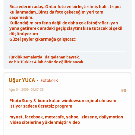
Rica ederim adaş..Onlar foto ve birleştirilmiş hali.. tripot
kullanmadım..Biraz da foto çekeceğim yeri tam
seçemedim..
Kullandığım pro fena değil de daha çok fotoğrafları yan
yana getirerek aradaki geçiş slaytını kısa tutacak bi şekil
düşünüyorum...
Güzel şeyler çıkarmağa çalışıcaz:)
Türklük semalarda dalgalanan bayrak,
Ve biz Türkler Allah önünde eğiliriz ancak..
Uğur YUCA
FotokoliK
Ağu 04, 2009, 09:07 ÖS
#8
Photo Story 3 bunu kulan windowsun orjinal olmasını
istiyor sadece ücretsiz program
mynet, facebook, metacafe, yahoo, izlesene, dailymotion
video sitelerine yüklenmiştir video