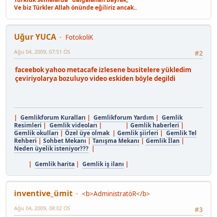
Ve biz Türkler Allah önünde eğiliriz ancak..
Uğur YUCA
FotokoliK
Ağu 04, 2009, 07:51 ÖS
#2
faceebok yahoo metacafe izlesene busitelere yükledim
çeviriyolarya bozuluyo video eskiden böyle degildi
|
Gemlikforum Kuralları
|
Gemlikforum Yardım
|
Gemlik
Resimleri
|
Gemlik videoları
| |
Gemlik haberleri
|
Gemlik okulları
|
Özel üye olmak
|
Gemlik şiirleri
|
Gemlik Tel
Rehberi
|
Sohbet Mekanı
|
Tanışma Mekanı
|
Gemlik İlan
|
Neden üyelik isteniyor???
|
|
Gemlik harita
|
Gemlik iş ilanı
|
inventive_ümit
<b>AdministratöR</b>
Ağu 04, 2009, 08:02 ÖS
#3