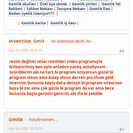
Gemlik okulları
|
Özel üye olmak
|
Gemlik şiirleri
|
Gemlik Tel
Rehberi
|
Sohbet Mekanı
|
Tanışma Mekanı
|
Gemlik İlan
|
Neden üyelik isteniyor???
|
|
Gemlik harita
|
Gemlik iş ilanı
|
inventive_ümit
<b>AdministratöR</b>
Ağu 04, 2009, 08:44 ÖS
#6
resim değilmi onlar resimleri video programıyla
birleştirilmiş ben öyle anladım yanlış anladıysam
özürdilerim abi ne tarz bi program istiyorsun güzel bi
program olsun ama kolay olsun dersen pro show gold
öneririm bununla başla daha detaylı bi program isteersen
baya bi zor ama çok güzle bi program da var ama bece
bununla başla gerisini getirriiz abi illa bi şekilde
ümitk
Fotofenomen...
Ağu 04, 2009, 08:58 ÖS
#7