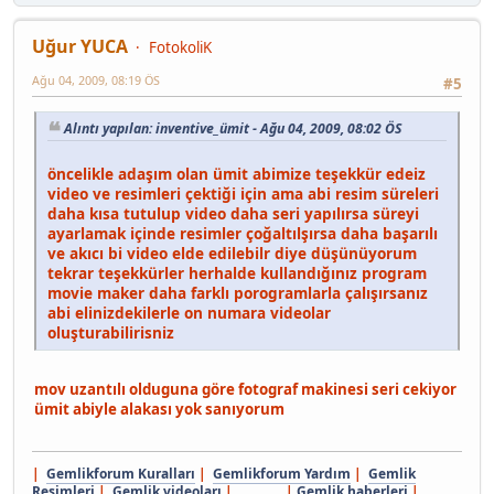
Uğur YUCA
FotokoliK
Ağu 04, 2009, 08:19 ÖS
#5
Alıntı yapılan: inventive_ümit - Ağu 04, 2009, 08:02 ÖS
öncelikle adaşım olan ümit abimize teşekkür edeiz
video ve resimleri çektiği için ama abi resim süreleri
daha kısa tutulup video daha seri yapılırsa süreyi
ayarlamak içinde resimler çoğaltılşırsa daha başarılı
ve akıcı bi video elde edilebilr diye düşünüyorum
tekrar teşekkürler herhalde kullandığınız program
movie maker daha farklı porogramlarla çalışırsanız
abi elinizdekilerle on numara videolar
oluşturabilirisniz
mov uzantılı olduguna göre fotograf makinesi seri cekiyor
ümit abiyle alakası yok sanıyorum
|
Gemlikforum Kuralları
|
Gemlikforum Yardım
|
Gemlik
Resimleri
|
Gemlik videoları
| |
Gemlik haberleri
|