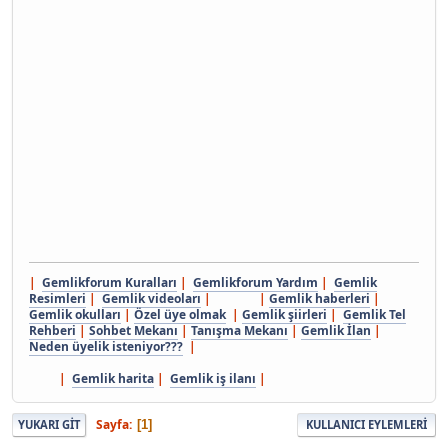
|
Gemlikforum Kuralları
|
Gemlikforum Yardım
|
Gemlik
Resimleri
|
Gemlik videoları
| |
Gemlik haberleri
|
Gemlik okulları
|
Özel üye olmak
|
Gemlik şiirleri
|
Gemlik Tel
Rehberi
|
Sohbet Mekanı
|
Tanışma Mekanı
|
Gemlik İlan
|
Neden üyelik isteniyor???
|
|
Gemlik harita
|
Gemlik iş ilanı
|
Sayfa
1
YUKARI GIT
KULLANICI EYLEMLERI