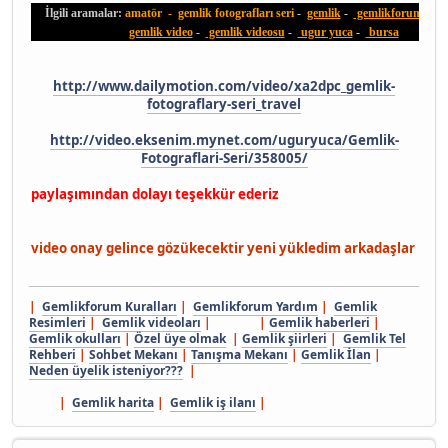
İlgili aramalar:
amatör - gemlik fotografları seri
-
gemlik
-
gemlikforum
-
u
gemlik video
-
gemlik videosu
-
ugur yuca
-
bursa
http://www.dailymotion.com/video/xa2dpc_gemlik-
fotograflary-seri_travel
http://video.eksenim.mynet.com/uguryuca/Gemlik-
Fotograflari-Seri/358005/
paylaşımından dolayı teşekkür ederiz
video onay gelince gözükecektir yeni yükledim arkadaşlar
|
Gemlikforum Kuralları
|
Gemlikforum Yardım
|
Gemlik
Resimleri
|
Gemlik videoları
| |
Gemlik haberleri
|
Gemlik okulları
|
Özel üye olmak
|
Gemlik şiirleri
|
Gemlik Tel
Rehberi
|
Sohbet Mekanı
|
Tanışma Mekanı
|
Gemlik İlan
|
Neden üyelik isteniyor???
|
|
Gemlik harita
|
Gemlik iş ilanı
|