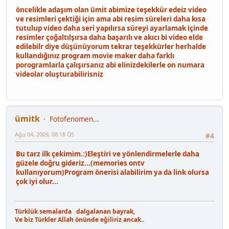
öncelikle adaşım olan ümit abimize teşekkür edeiz video
ve resimleri çektiği için ama abi resim süreleri daha kısa
tutulup video daha seri yapılırsa süreyi ayarlamak içinde
resimler çoğaltılşırsa daha başarılı ve akıcı bi video elde
edilebilr diye düşünüyorum tekrar teşekkürler herhalde
kullandığınız program movie maker daha farklı
porogramlarla çalışırsanız abi elinizdekilerle on numara
videolar oluşturabilirisniz
ümitk
Fotofenomen...
Ağu 04, 2009, 08:18 ÖS
#4
Bu tarz ilk çekimim.:)Eleştiri ve yönlendirmelerle daha
güzele doğru gideriz...(memories ontv
kullanıyorum)Program önerisi alabilirim ya da link olursa
çok iyi olur...
Türklük semalarda dalgalanan bayrak,
Ve biz Türkler Allah önünde eğiliriz ancak..