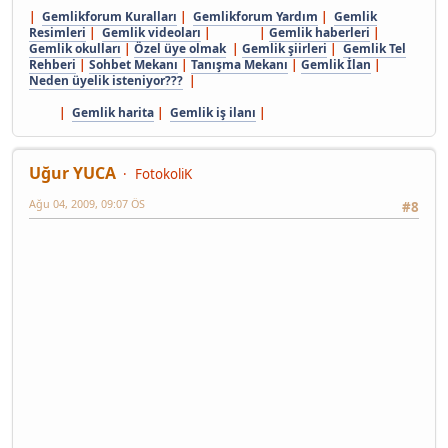
|
Gemlikforum Kuralları
|
Gemlikforum Yardım
|
Gemlik
Resimleri
|
Gemlik videoları
| |
Gemlik haberleri
|
Gemlik okulları
|
Özel üye olmak
|
Gemlik şiirleri
|
Gemlik Tel
Rehberi
|
Sohbet Mekanı
|
Tanışma Mekanı
|
Gemlik İlan
|
Neden üyelik isteniyor???
|
|
Gemlik harita
|
Gemlik iş ilanı
|
Uğur YUCA
FotokoliK
Ağu 04, 2009, 09:07 ÖS
#8