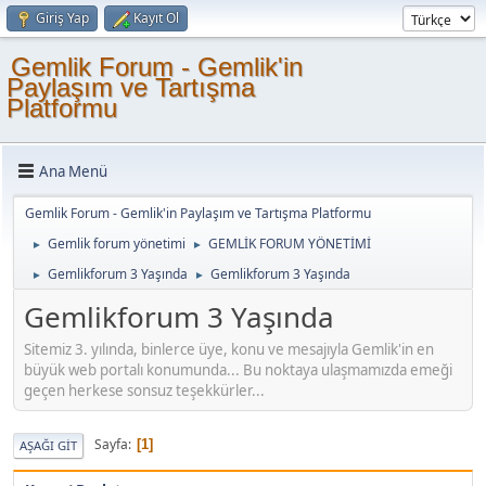
Giriş Yap
Kayıt Ol
Gemlik Forum - Gemlik'in
Paylaşım ve Tartışma
Platformu
Ana Menü
Gemlik Forum - Gemlik'in Paylaşım ve Tartışma Platformu
Gemlik forum yönetimi
GEMLİK FORUM YÖNETİMİ
►
►
Gemlikforum 3 Yaşında
Gemlikforum 3 Yaşında
►
►
Gemlikforum 3 Yaşında
Sitemiz 3. yılında, binlerce üye, konu ve mesajıyla Gemlik'in en
büyük web portalı konumunda... Bu noktaya ulaşmamızda emeği
geçen herkese sonsuz teşekkürler...
Sayfa
1
AŞAĞI GIT