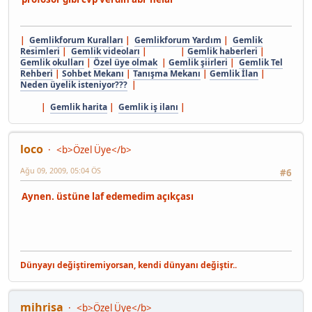
|
Gemlikforum Kuralları
|
Gemlikforum Yardım
|
Gemlik
Resimleri
|
Gemlik videoları
| |
Gemlik haberleri
|
Gemlik okulları
|
Özel üye olmak
|
Gemlik şiirleri
|
Gemlik Tel
Rehberi
|
Sohbet Mekanı
|
Tanışma Mekanı
|
Gemlik İlan
|
Neden üyelik isteniyor???
|
|
Gemlik harita
|
Gemlik iş ilanı
|
loco
<b>Özel Üye</b>
Ağu 09, 2009, 05:04 ÖS
#6
Aynen. üstüne laf edemedim açıkçası
Dünyayı değiştiremiyorsan, kendi dünyanı değiştir..
mihrisa
<b>Özel Üye</b>