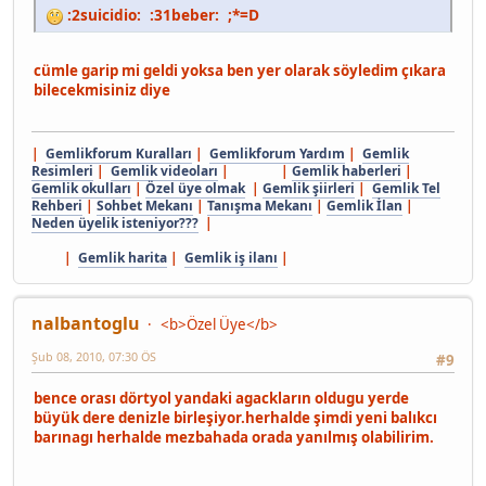
:2suicidio: :31beber: ;*=D
cümle garip mi geldi yoksa ben yer olarak söyledim çıkara
bilecekmisiniz diye
|
Gemlikforum Kuralları
|
Gemlikforum Yardım
|
Gemlik
Resimleri
|
Gemlik videoları
| |
Gemlik haberleri
|
Gemlik okulları
|
Özel üye olmak
|
Gemlik şiirleri
|
Gemlik Tel
Rehberi
|
Sohbet Mekanı
|
Tanışma Mekanı
|
Gemlik İlan
|
Neden üyelik isteniyor???
|
|
Gemlik harita
|
Gemlik iş ilanı
|
nalbantoglu
<b>Özel Üye</b>
Şub 08, 2010, 07:30 ÖS
#9
bence orası dörtyol yandaki agackların oldugu yerde
büyük dere denizle birleşiyor.herhalde şimdi yeni balıkcı
barınagı herhalde mezbahada orada yanılmış olabilirim.