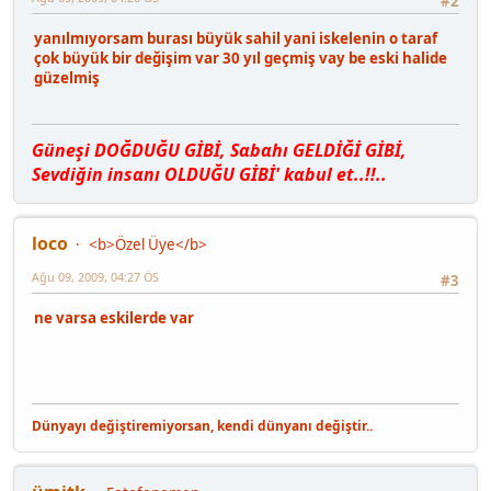
#2
yanılmıyorsam burası büyük sahil yani iskelenin o taraf
çok büyük bir değişim var 30 yıl geçmiş vay be eski halide
güzelmiş
Güneşi DOĞDUĞU GİBİ, Sαbαhı GELDİĞİ GİBİ,
Sevdiğin insαnı OLDUĞU GİBİ' kαbul et..!!..
loco
<b>Özel Üye</b>
Ağu 09, 2009, 04:27 ÖS
#3
ne varsa eskilerde var
Dünyayı değiştiremiyorsan, kendi dünyanı değiştir..