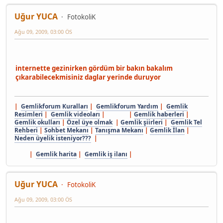
Uğur YUCA
FotokoliK
Ağu 09, 2009, 03:00 ÖS
internette gezinirken gördüm bir bakın bakalım
çıkarabilecekmisiniz daglar yerinde duruyor
|
Gemlikforum Kuralları
|
Gemlikforum Yardım
|
Gemlik
Resimleri
|
Gemlik videoları
| |
Gemlik haberleri
|
Gemlik okulları
|
Özel üye olmak
|
Gemlik şiirleri
|
Gemlik Tel
Rehberi
|
Sohbet Mekanı
|
Tanışma Mekanı
|
Gemlik İlan
|
Neden üyelik isteniyor???
|
|
Gemlik harita
|
Gemlik iş ilanı
|
Uğur YUCA
FotokoliK
Ağu 09, 2009, 03:00 ÖS