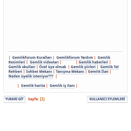
|
Gemlikforum Kuralları
|
Gemlikforum Yardım
|
Gemlik
Resimleri
|
Gemlik videoları
| |
Gemlik haberleri
|
Gemlik okulları
|
Özel üye olmak
|
Gemlik şiirleri
|
Gemlik Tel
Rehberi
|
Sohbet Mekanı
|
Tanışma Mekanı
|
Gemlik İlan
|
Neden üyelik isteniyor???
|
|
Gemlik harita
|
Gemlik iş ilanı
|
Sayfa
1
YUKARI GIT
KULLANICI EYLEMLERI