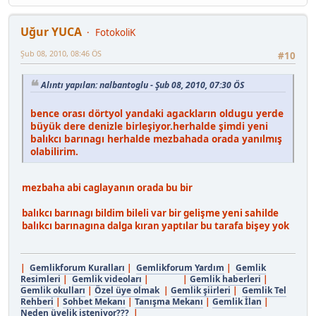
Uğur YUCA
FotokoliK
Şub 08, 2010, 08:46 ÖS
#10
Alıntı yapılan: nalbantoglu - Şub 08, 2010, 07:30 ÖS
bence orası dörtyol yandaki agackların oldugu yerde
büyük dere denizle birleşiyor.herhalde şimdi yeni
balıkcı barınagı herhalde mezbahada orada yanılmış
olabilirim.
mezbaha abi caglayanın orada bu bir
balıkcı barınagı bildim bileli var bir gelişme yeni sahilde
balıkcı barınagına dalga kıran yaptılar bu tarafa bişey yok
|
Gemlikforum Kuralları
|
Gemlikforum Yardım
|
Gemlik
Resimleri
|
Gemlik videoları
| |
Gemlik haberleri
|
Gemlik okulları
|
Özel üye olmak
|
Gemlik şiirleri
|
Gemlik Tel
Rehberi
|
Sohbet Mekanı
|
Tanışma Mekanı
|
Gemlik İlan
|
Neden üyelik isteniyor???
|