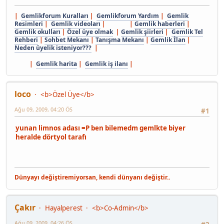
|
Gemlikforum Kuralları
|
Gemlikforum Yardım
|
Gemlik
Resimleri
|
Gemlik videoları
| |
Gemlik haberleri
|
Gemlik okulları
|
Özel üye olmak
|
Gemlik şiirleri
|
Gemlik Tel
Rehberi
|
Sohbet Mekanı
|
Tanışma Mekanı
|
Gemlik İlan
|
Neden üyelik isteniyor???
|
|
Gemlik harita
|
Gemlik iş ilanı
|
loco
<b>Özel Üye</b>
Ağu 09, 2009, 04:20 ÖS
#1
yunan limnos adası =P ben bilemedm gemlkte biyer
heralde dörtyol tarafı
Dünyayı değiştiremiyorsan, kendi dünyanı değiştir..
Çakır
Hayalperest
<b>Co-Admin</b>
Ağu 09, 2009, 04:26 ÖS