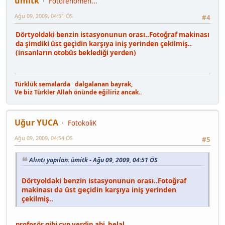
ümitk
Fotofenomen...
Ağu 09, 2009, 04:51 ÖS
#4
Dörtyoldaki benzin istasyonunun orası..Fotoğraf makinası
da şimdiki üst geçidin karşıya iniş yerinden çekilmiş..
(insanların otobüs beklediği yerden)
Türklük semalarda dalgalanan bayrak,
Ve biz Türkler Allah önünde eğiliriz ancak..
Uğur YUCA
FotokoliK
Ağu 09, 2009, 04:54 ÖS
#5
Alıntı yapılan: ümitk - Ağu 09, 2009, 04:51 ÖS
Dörtyoldaki benzin istasyonunun orası..Fotoğraf
makinası da üst geçidin karşıya iniş yerinden
çekilmiş..
profosör gibi cvp verdin abi helal