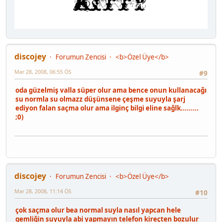
discojey
Forumun Zencisi
<b>Özel Üye</b>
Mar 28, 2008, 06:55 ÖS
#9
oda güzelmiş valla süper olur ama bence onun kullanacağı
su normla su olmazz düşünsene çeşme suyuyla şarj
ediyon falan saçma olur ama ilginç bilgi eline sağlk.........
;0)
discojey
Forumun Zencisi
<b>Özel Üye</b>
Mar 28, 2008, 11:14 ÖS
#10
çok saçma olur bea normal suyla nasıl yapcan hele
gemliğin suyuyla abi yapmayın telefon kireçten bozulur