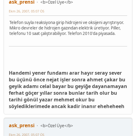
ask_prensi
<b>Özel Üye</b>
Ekm 26, 2007, 05:07 ÖS
Telefon suyla reaksiyona girip hidrojeni ve oksijeni ayrıştırıyor.
Mikro devreler de hidrojen gazından elektrik üretiyor. Piller,
telefonu 10 saat çalıştırabiliyor. Telefon 2010'da piyasada.
Handemi yener fundamı arar hayır seray sever
bu üçünü önce nejat işler sonra ahmet çakar bu
geyik adamı celal bayar bu geyiğe dayanamayan
ferhat göçer yıllar sonra bunlar tarih olur bu
tarihi gönül yazar mehmet okur bu
söylediklerimede ancak kadir inanır eheheheeh
ask_prensi
<b>Özel Üye</b>
Ekm 26, 2007, 05:07 ÖS