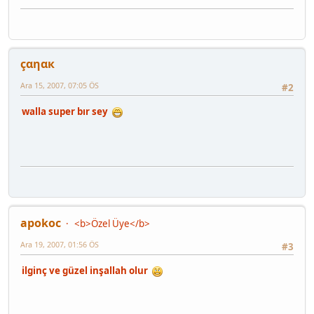
çαηαк
Ara 15, 2007, 07:05 ÖS
#2
walla super bır sey
apokoc
<b>Özel Üye</b>
Ara 19, 2007, 01:56 ÖS
#3
ilginç ve güzel inşallah olur