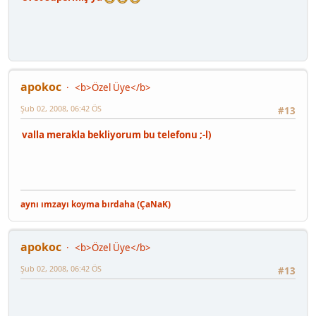
apokoc
<b>Özel Üye</b>
Şub 02, 2008, 06:42 ÖS
#13
valla merakla bekliyorum bu telefonu ;-l)
aynı ımzayı koyma bırdaha (ÇaNaK)
apokoc
<b>Özel Üye</b>
Şub 02, 2008, 06:42 ÖS
#13