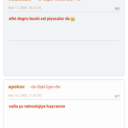
Mar 17, 2008, 10:22 ÖS
#6
efet dogru buski sel piyasalar da
apokoc
<b>Özel Üye</b>
Mar 19, 2008, 11:42 ÖÖ
#7
valla şu teknolojiye hayranım