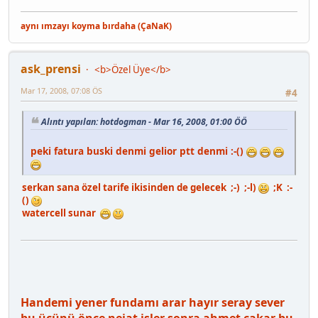
aynı ımzayı koyma bırdaha (ÇaNaK)
ask_prensi
<b>Özel Üye</b>
Mar 17, 2008, 07:08 ÖS
#4
Alıntı yapılan: hotdogman - Mar 16, 2008, 01:00 ÖÖ
peki fatura buski denmi gelior ptt denmi :-()
serkan sana özel tarife ikisinden de gelecek ;-) ;-l)
;K :-
()
watercell sunar
Handemi yener fundamı arar hayır seray sever