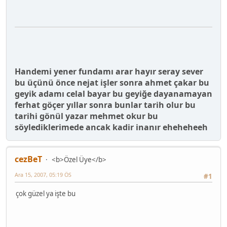
Handemi yener fundamı arar hayır seray sever
bu üçünü önce nejat işler sonra ahmet çakar bu
geyik adamı celal bayar bu geyiğe dayanamayan
ferhat göçer yıllar sonra bunlar tarih olur bu
tarihi gönül yazar mehmet okur bu
söylediklerimede ancak kadir inanır eheheheeh
cezBeT
<b>Özel Üye</b>
Ara 15, 2007, 05:19 ÖS
#1
çok güzel ya işte bu