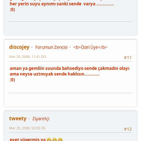
her yerin suyu aynımı sanki sende varya ..............
;0)
discojey
Forumun Zencisi
<b>Özel Üye</b>
Mar 29, 2008, 11:41 ÖÖ
#11
aman ya gemliin suunda bahsediyo sende çakmadın olayı
ama neyse uztmıyak sende haklısın............
;0)
tweety
Ziyaretçi
Mar 29, 2008, 02:09 ÖS
#12
evet süpermiş ya