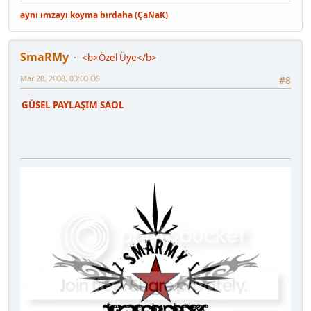
aynı ımzayı koyma bırdaha (ÇaNaK)
SmaRMy
<b>Özel Üye</b>
Mar 28, 2008, 03:00 ÖS
#8
GÜSEL PAYLAŞIM SAOL