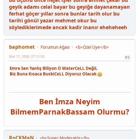
bu üçünü önce nejat işler sonra ahmet çakar bu
geyik adamı celal bayar bu geyiğe dayanamayan
ferhat göçer yıllar sonra bunlar tarih olur bu
tarihi gönül yazar mehmet okur bu
söylediklerimede ancak kadir inanır eheheheeh
baphomet
Forumun Ağası
<b>Özel Üye</b>
Mar 17, 2008, 07:13 ÖS
#5
Emre Sen Yanlış Biliyon O WaterCeLL DeğiL
Biz Buna Kısaca BuskiCeLL Diyoruz Olacak
Ben İmza Neyim
Bilmem
Parnak
Bassam Olurmu?
RoCKMaN
<b>Super Moderatör</b>