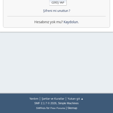
Şifreni mi unuttun ?
Hesabınız yok mu?
Kaydolun
.
|
|
Yardım
Şartlar ve Kurallar
Yukarı git ▲
,
SMF 2.1.7 © 2026
Simple Machines
|
for
Sitemap
SMFAds
Free Forums