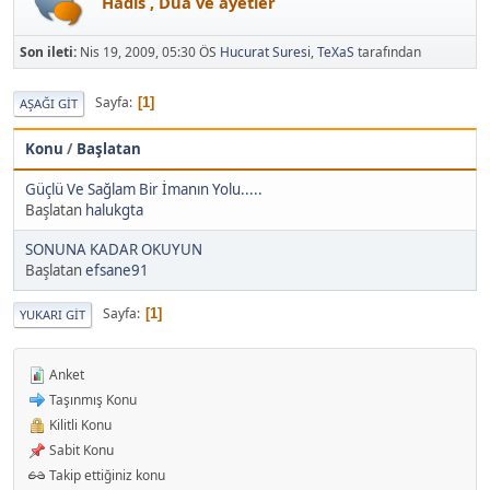
Hadis , Dua ve ayetler
Son ileti:
Nis 19, 2009, 05:30 ÖS
Hucurat Suresi
,
TeXaS
tarafından
Sayfa
1
AŞAĞI GIT
Konu
/
Başlatan
Güçlü Ve Sağlam Bir İmanın Yolu.....
Başlatan
halukgta
SONUNA KADAR OKUYUN
Başlatan
efsane91
Sayfa
1
YUKARI GIT
Anket
Taşınmış Konu
Kilitli Konu
Sabit Konu
Takip ettiğiniz konu