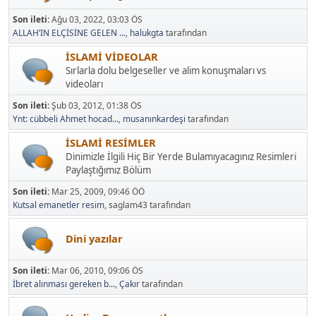
Son ileti:
Ağu 03, 2022, 03:03 ÖS
ALLAH’IN ELÇİSİNE GELEN ...
,
halukgta
tarafından
İSLAMİ VİDEOLAR
Sırlarla dolu belgeseller ve alim konuşmaları vs
videoları
Son ileti:
Şub 03, 2012, 01:38 ÖS
Ynt: cübbeli Ahmet hocad...
,
musanınkardeşi
tarafından
İSLAMİ RESİMLER
Dinimizle İlgili Hiç Bir Yerde Bulamıyacagınız Resimleri
Paylaştığımız Bölüm
Son ileti:
Mar 25, 2009, 09:46 ÖÖ
Kutsal emanetler resim
, saglam43 tarafından
Dini yazılar
Son ileti:
Mar 06, 2010, 09:06 ÖS
İbret alınması gereken b...
,
Çakır
tarafından