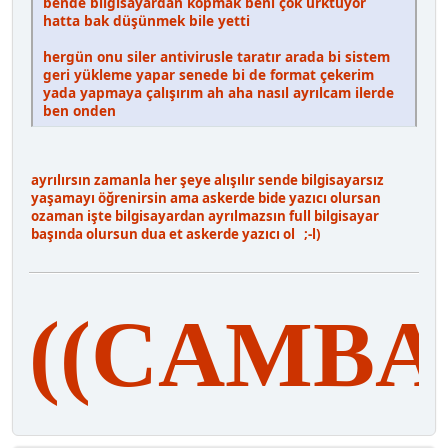
bende bilgisayardan kopmak beni çok ürktüyor
hatta bak düşünmek bile yetti
hergün onu siler antivirusle taratır arada bi sistem
geri yükleme yapar senede bi de format çekerim
yada yapmaya çalışırım ah aha nasıl ayrılcam ilerde
ben onden
ayrılırsın zamanla her şeye alışılır sende bilgisayarsız
yaşamayı öğrenirsin ama askerde bide yazıcı olursan
ozaman işte bilgisayardan ayrılmazsın full bilgisayar
başında olursun dua et askerde yazıcı ol ;-l)
((CAMBA