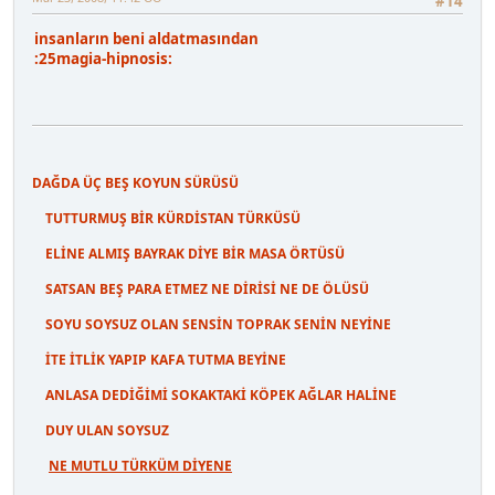
#14
insanların beni aldatmasından
:25magia-hipnosis:
DAĞDA ÜÇ BEŞ KOYUN SÜRÜSÜ
TUTTURMUŞ BİR KÜRDİSTAN TÜRKÜSÜ
ELİNE ALMIŞ BAYRAK DİYE BİR MASA ÖRTÜSÜ
SATSAN BEŞ PARA ETMEZ NE DİRİSİ NE DE ÖLÜSÜ
SOYU SOYSUZ OLAN SENSİN TOPRAK SENİN NEYİNE
İTE İTLİK YAPIP KAFA TUTMA BEYİNE
ANLASA DEDİĞİMİ SOKAKTAKİ KÖPEK AĞLAR HALİNE
DUY ULAN SOYSUZ
NE MUTLU TÜRKÜM DİYENE