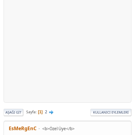
2
Sayfa
1
AŞAĞI GIT
KULLANICI EYLEMLERI
EsMeRgEnC
<b>Özel Üye</b>