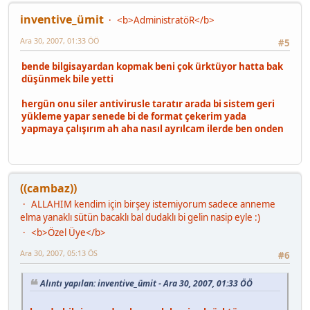
inventive_ümit
<b>AdministratöR</b>
Ara 30, 2007, 01:33 ÖÖ
#5
bende bilgisayardan kopmak beni çok ürktüyor hatta bak
düşünmek bile yetti
hergün onu siler antivirusle taratır arada bi sistem geri
yükleme yapar senede bi de format çekerim yada
yapmaya çalışırım ah aha nasıl ayrılcam ilerde ben onden
((cambaz))
ALLAHIM kendim için birşey istemiyorum sadece anneme
elma yanaklı sütün bacaklı bal dudaklı bi gelin nasip eyle :)
<b>Özel Üye</b>
Ara 30, 2007, 05:13 ÖS
#6
Alıntı yapılan: inventive_ümit - Ara 30, 2007, 01:33 ÖÖ