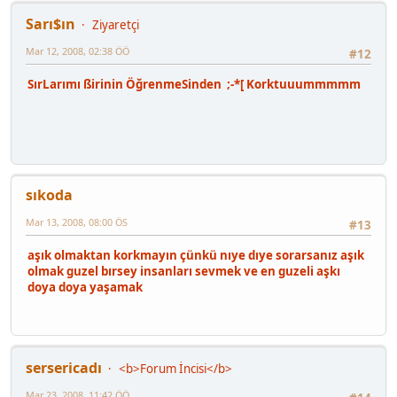
Sarı$ın
Ziyaretçi
Mar 12, 2008, 02:38 ÖÖ
#12
SırLarımı ßirinin ÖğrenmeSinden ;-*[ Korktuuummmmm
sıkoda
Mar 13, 2008, 08:00 ÖS
#13
aşık olmaktan korkmayın çünkü nıye dıye sorarsanız aşık
olmak guzel bırsey insanları sevmek ve en guzeli aşkı
doya doya yaşamak
sersericadı
<b>Forum İncisi</b>
Mar 23, 2008, 11:42 ÖÖ