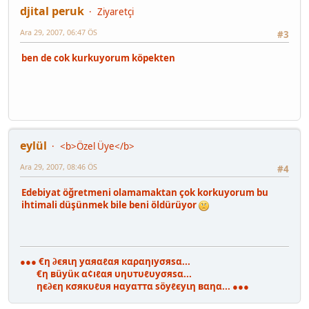
djital peruk
Ziyaretçi
Ara 29, 2007, 06:47 ÖS
#3
ben de cok kurkuyorum köpekten
eylül
<b>Özel Üye</b>
Ara 29, 2007, 08:46 ÖS
#4
Edebiyat öğretmeni olamamaktan çok korkuyorum bu
ihtimali düşünmek bile beni öldürüyor
●●● €η ∂єяιη уαяαℓαя кαραηıуσяѕα...
€η вüуüк α¢ıℓαя υηυтυℓυуσяѕα...
ηє∂єη кσякυℓυя нαуαттα ѕöуℓєуιη вαηα... ●●●