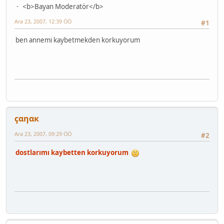
<b>Bayan Moderatör</b>
Ara 23, 2007, 12:39 ÖÖ
#1
ben annemi kaybetmekden korkuyorum
çαηαк
Ara 23, 2007, 09:29 ÖÖ
#2
dostlarımı kaybetten korkuyorum