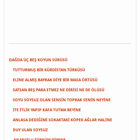
DAĞDA ÜÇ BEŞ KOYUN SÜRÜSÜ
TUTTURMUŞ BİR KÜRDİSTAN TÜRKÜSÜ
ELİNE ALMIŞ BAYRAK DİYE BİR MASA ÖRTÜSÜ
SATSAN BEŞ PARA ETMEZ NE DİRİSİ NE DE ÖLÜSÜ
SOYU SOYSUZ OLAN SENSİN TOPRAK SENİN NEYİNE
İTE İTLİK YAPIP KAFA TUTMA BEYİNE
ANLASA DEDİĞİMİ SOKAKTAKİ KÖPEK AĞLAR HALİNE
DUY ULAN SOYSUZ
NE MUTLU TÜRKÜM DİYENE