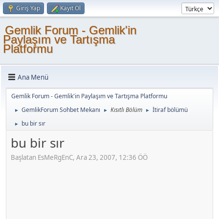
Giriş Yap
Kayıt Ol
Gemlik Forum - Gemlik'in
Paylaşım ve Tartışma
Platformu
Ana Menü
Gemlik Forum - Gemlik'in Paylaşım ve Tartışma Platformu
GemlikForum Sohbet Mekanı
Kısıtlı Bölüm
İtiraf bölümü
►
►
►
bu bir sır
►
bu bir sır
Başlatan EsMeRgEnC, Ara 23, 2007, 12:36 ÖÖ