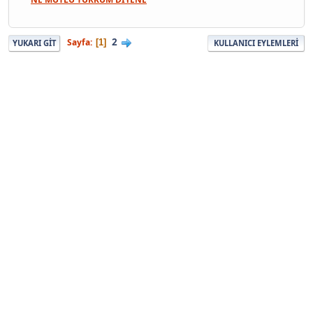
2
Sayfa
1
YUKARI GIT
KULLANICI EYLEMLERI