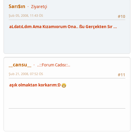
Sarı$ın
Ziyaretçi
Şub 05, 2008, 11:43 ÖS
#10
aLdatıLdım Ama Kızamıorum Ona.. ßu Gerçekten Sır ...
__cansu__
..::Forum Cadısı::..
Şub 21, 2008, 07:52 ÖS
#11
aşık olmaktan korkarım:D