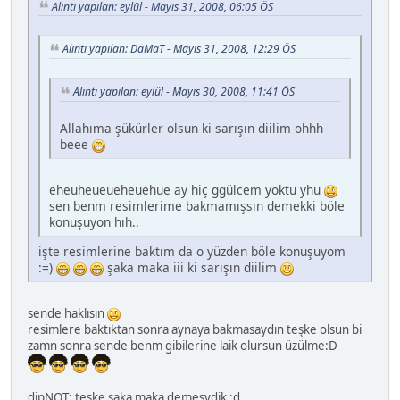
Alıntı yapılan: eylül - Mayıs 31, 2008, 06:05 ÖS
Alıntı yapılan: DaMaT - Mayıs 31, 2008, 12:29 ÖS
Alıntı yapılan: eylül - Mayıs 30, 2008, 11:41 ÖS
Allahıma şükürler olsun ki sarışın diilim ohhh
beee
eheuheueueheuehue ay hiç ggülcem yoktu yhu
sen benm resimlerime bakmamışsın demekki böle
konuşuyon hıh..
işte resimlerine baktım da o yüzden böle konuşuyom
:=)
şaka maka iii ki sarışın diilim
sende haklısın
resimlere baktıktan sonra aynaya bakmasaydın teşke olsun bi
zamn sonra sende benm gibilerine laik olursun üzülme:D
dipNOT: teşke şaka maka demesydik :d