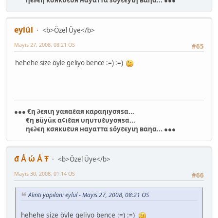
eylül
<b>Özel Üye</b>
Mayıs 27, 2008, 08:21 ÖS
#65
hehehe size öyle geliyo bence :=) :=)
●●● €η ∂єяιη уαяαℓαя кαραηıуσяѕα...
€η вüуüк α¢ıℓαя υηυтυℓυуσяѕα...
ηє∂єη кσякυℓυя нαуαттα ѕöуℓєуιη вαηα... ●●●
đ Ǻ ώ Ǻ Ŧ
<b>Özel Üye</b>
Mayıs 30, 2008, 01:14 ÖS
#66
Alıntı yapılan: eylül - Mayıs 27, 2008, 08:21 ÖS
hehehe size öyle geliyo bence :=) :=)