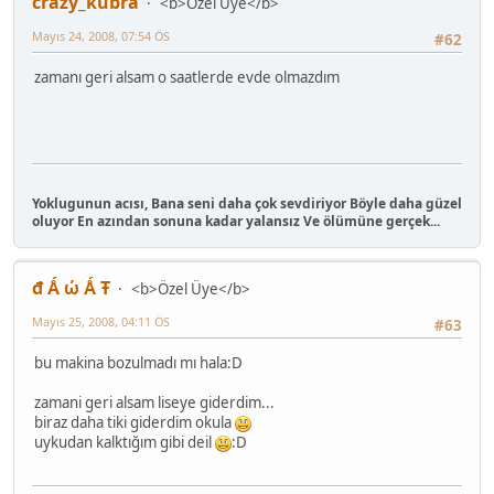
crazy_kubra
<b>Özel Üye</b>
Mayıs 24, 2008, 07:54 ÖS
#62
zamanı geri alsam o saatlerde evde olmazdım
Yoklugunun acısı, Bana seni daha çok sevdiriyor Böyle daha güzel
oluyor En azından sonuna kadar yalansız Ve ölümüne gerçek...
đ Ǻ ώ Ǻ Ŧ
<b>Özel Üye</b>
Mayıs 25, 2008, 04:11 ÖS
#63
bu makina bozulmadı mı hala:D
zamani geri alsam liseye giderdim...
biraz daha tiki giderdim okula
uykudan kalktığım gibi deil
:D