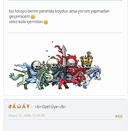
bu fotoyu benm yanımda koydun ama yorum yapmadan
geçemicem
seko kola içermisin
đ Ǻ ώ Ǻ Ŧ
<b>Özel Üye</b>
Mayıs 16, 2008, 12:43 ÖS
#60