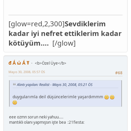
[glow=red,2,300]
Sevdiklerim
kadar iyi nefret ettiklerim kadar
kötüyüm....
[/glow]
đ Ǻ ώ Ǻ Ŧ
<b>Özel Üye</b>
Mayıs 30, 2008, 05:57 ÖS
#68
Alıntı yapılan: Realist - Mayıs 30, 2008, 05:21 ÖS
duygularımla deil düşüncelerimle yaşardımmm
eee ozmn sorun neki yahuu....
mantıklı olanı yapmışsın işte bea :21fiesta: