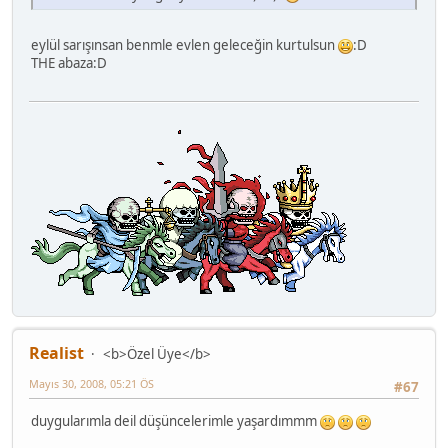
eylül sarışınsan benmle evlen geleceğin kurtulsun
:D
THE abaza:D
Realist
<b>Özel Üye</b>
Mayıs 30, 2008, 05:21 ÖS
#67
duygularımla deil düşüncelerimle yaşardımmm