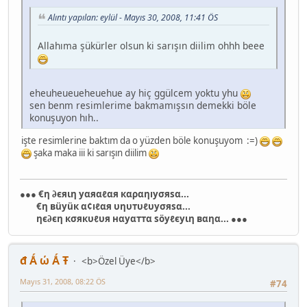
Alıntı yapılan: eylül - Mayıs 30, 2008, 11:41 ÖS
Allahıma şükürler olsun ki sarışın diilim ohhh beee
eheuheueueheuehue ay hiç ggülcem yoktu yhu
sen benm resimlerime bakmamışsın demekki böle
konuşuyon hıh..
işte resimlerine baktım da o yüzden böle konuşuyom :=)
şaka maka iii ki sarışın diilim
●●● €η ∂єяιη уαяαℓαя кαραηıуσяѕα...
€η вüуüк α¢ıℓαя υηυтυℓυуσяѕα...
ηє∂єη кσякυℓυя нαуαттα ѕöуℓєуιη вαηα... ●●●
đ Ǻ ώ Ǻ Ŧ
<b>Özel Üye</b>
Mayıs 31, 2008, 08:22 ÖS
#74