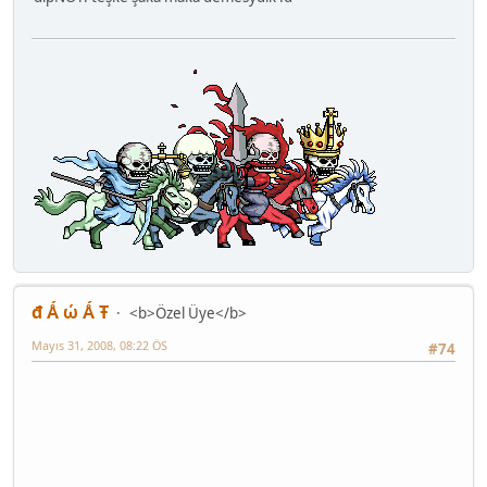
đ Ǻ ώ Ǻ Ŧ
<b>Özel Üye</b>
Mayıs 31, 2008, 08:22 ÖS
#74