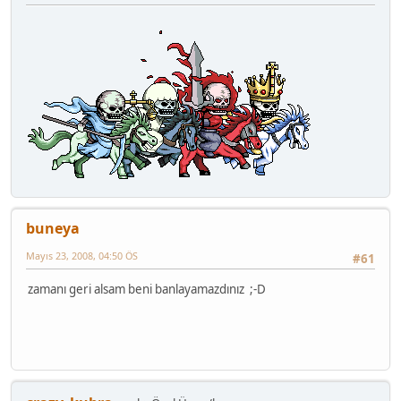
buneya
Mayıs 23, 2008, 04:50 ÖS
#61
zamanı geri alsam beni banlayamazdınız ;-D