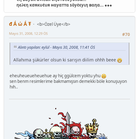
ηє∂єη кσякυℓυя нαуαттα ѕöуℓєуιη вαηα... ●●●
đ Ǻ ώ Ǻ Ŧ
<b>Özel Üye</b>
Mayıs 31, 2008, 12:29 ÖS
#70
Alıntı yapılan: eylül - Mayıs 30, 2008, 11:41 ÖS
Allahıma şükürler olsun ki sarışın diilim ohhh beee
eheuheueueheuehue ay hiç ggülcem yoktu yhu
sen benm resimlerime bakmamışsın demekki böle konuşuyon
hıh..