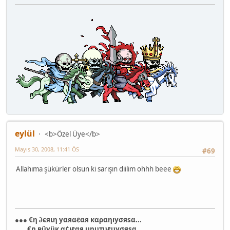
eylül
<b>Özel Üye</b>
Mayıs 30, 2008, 11:41 ÖS
#69
Allahıma şükürler olsun ki sarışın diilim ohhh beee
●●● €η ∂єяιη уαяαℓαя кαραηıуσяѕα...
€η вüуüк α¢ıℓαя υηυтυℓυуσяѕα...