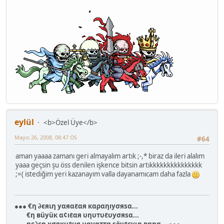
eylül
<b>Özel Üye</b>
Mayıs 26, 2008, 08:47 ÖS
#64
aman yaaaa zamanı geri almayalım artık ;-,* biraz da ileri alalım
yaaa geçsin şu öss denilen işkence bitsin artıkkkkkkkkkkkkkkk
;=( istediğim yeri kazanayım valla dayanamıcam daha fazla
●●● €η ∂єяιη уαяαℓαя кαραηıуσяѕα...
€η вüуüк α¢ıℓαя υηυтυℓυуσяѕα...
ηє∂єη кσякυℓυя нαуαттα ѕöуℓєуιη вαηα... ●●●