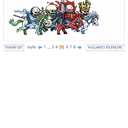
1
...
3
4
6
7
8
Sayfa
5
YUKARI GIT
KULLANICI EYLEMLERI