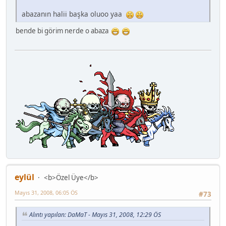
abazanın halii başka oluoo yaa
bende bi görim nerde o abaza
eylül
<b>Özel Üye</b>
Mayıs 31, 2008, 06:05 ÖS
#73
Alıntı yapılan: DaMaT - Mayıs 31, 2008, 12:29 ÖS