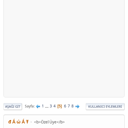
1
...
3
4
6
7
8
Sayfa
5
AŞAĞI GIT
KULLANICI EYLEMLERI
đ Ǻ ώ Ǻ Ŧ
<b>Özel Üye</b>