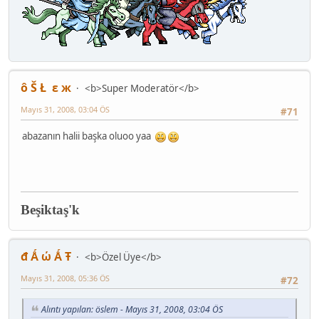
ô Š Ł ε ж
<b>Super Moderatör</b>
Mayıs 31, 2008, 03:04 ÖS
#71
abazanın halii başka oluoo yaa
Beşiktaş'k
đ Ǻ ώ Ǻ Ŧ
<b>Özel Üye</b>
Mayıs 31, 2008, 05:36 ÖS
#72
Alıntı yapılan: öslem - Mayıs 31, 2008, 03:04 ÖS