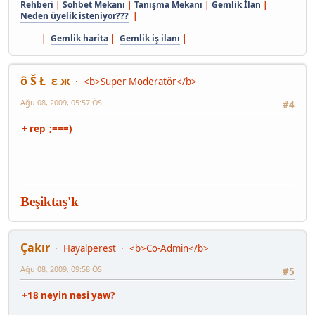
Rehberi
|
Sohbet Mekanı
|
Tanışma Mekanı
|
Gemlik İlan
|
Neden üyelik isteniyor???
|
|
Gemlik harita
|
Gemlik iş ilanı
|
ô Š Ł ε ж
<b>Super Moderatör</b>
Ağu 08, 2009, 05:57 ÖS
#4
+ rep ;===)
Beşiktaş'k
Çakır
Hayalperest
<b>Co-Admin</b>
Ağu 08, 2009, 09:58 ÖS
#5
+18 neyin nesi yaw?