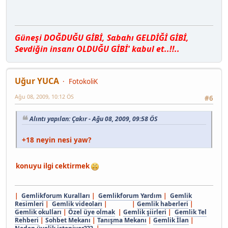
Güneşi DOĞDUĞU GİBİ, Sαbαhı GELDİĞİ GİBİ,
Sevdiğin insαnı OLDUĞU GİBİ' kαbul et..!!..
Uğur YUCA
FotokoliK
Ağu 08, 2009, 10:12 ÖS
#6
Alıntı yapılan: Çakır - Ağu 08, 2009, 09:58 ÖS
+18 neyin nesi yaw?
konuyu ilgi cektirmek
|
Gemlikforum Kuralları
|
Gemlikforum Yardım
|
Gemlik
Resimleri
|
Gemlik videoları
| |
Gemlik haberleri
|
Gemlik okulları
|
Özel üye olmak
|
Gemlik şiirleri
|
Gemlik Tel
Rehberi
|
Sohbet Mekanı
|
Tanışma Mekanı
|
Gemlik İlan
|