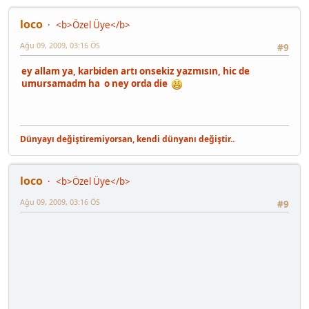
loco
<b>Özel Üye</b>
Ağu 09, 2009, 03:16 ÖS
#9
ey allam ya, karbiden artı onsekiz yazmısın, hic de
umursamadm ha o ney orda die
Dünyayı değiştiremiyorsan, kendi dünyanı değiştir..
loco
<b>Özel Üye</b>
Ağu 09, 2009, 03:16 ÖS
#9