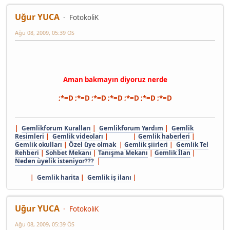
Uğur YUCA
FotokoliK
Ağu 08, 2009, 05:39 ÖS
Aman bakmayın diyoruz nerde
;*=D ;*=D ;*=D ;*=D ;*=D ;*=D ;*=D
|
Gemlikforum Kuralları
|
Gemlikforum Yardım
|
Gemlik
Resimleri
|
Gemlik videoları
| |
Gemlik haberleri
|
Gemlik okulları
|
Özel üye olmak
|
Gemlik şiirleri
|
Gemlik Tel
Rehberi
|
Sohbet Mekanı
|
Tanışma Mekanı
|
Gemlik İlan
|
Neden üyelik isteniyor???
|
|
Gemlik harita
|
Gemlik iş ilanı
|
Uğur YUCA
FotokoliK
Ağu 08, 2009, 05:39 ÖS