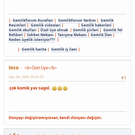
|
Gemlikforum Kuralları
|
Gemlikforum Yardım
|
Gemlik
Resimleri
|
Gemlik videoları
| |
Gemlik haberleri
|
Gemlik okulları
|
Özel üye olmak
|
Gemlik şiirleri
|
Gemlik Tel
Rehberi
|
Sohbet Mekanı
|
Tanışma Mekanı
|
Gemlik İlan
|
Neden üyelik isteniyor???
|
|
Gemlik harita
|
Gemlik iş ilanı
|
loco
<b>Özel Üye</b>
Ağu 08, 2009, 05:42 ÖS
#1
çok komik yav sagol.
Dünyayı değiştiremiyorsan, kendi dünyanı değiştir..