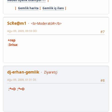
Neden üyelik isteniyor???
|
|
Gemlik harita
|
Gemlik iş ilanı
|
ScRe@m1
<b>ModeratöR</b>
Ağu 09, 2009, 09:59 ÖÖ
#7
+rep
:3risa:
dj-erhan-gemlik
Ziyaretçi
Ağu 09, 2009, 01:31 ÖS
#8
;*=D ;*=D