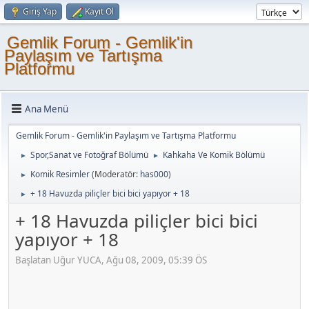
Giriş Yap
Kayıt Ol
Gemlik Forum - Gemlik'in
Paylaşım ve Tartışma
Platformu
Ana Menü
Gemlik Forum - Gemlik'in Paylaşım ve Tartışma Platformu
Spor,Sanat ve Fotoğraf Bölümü
Kahkaha Ve Komik Bölümü
►
►
Komik Resimler
(Moderatör:
has000
)
►
+ 18 Havuzda piliçler bici bici yapıyor + 18
►
+ 18 Havuzda piliçler bici bici
yapıyor + 18
Başlatan Uğur YUCA, Ağu 08, 2009, 05:39 ÖS