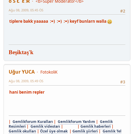
ô Š Ł ε ж
<b>Super Moderatör</b>
Ağu 08, 2009, 05:45 ÖS
#2
tiplere bakk yaaaaa :=) :=) :=) keyf bunlarn walla
Beşiktaş'k
Uğur YUCA
FotokoliK
Ağu 08, 2009, 05:49 ÖS
#3
hani benim repler
|
Gemlikforum Kuralları
|
Gemlikforum Yardım
|
Gemlik
Resimleri
|
Gemlik videoları
| |
Gemlik haberleri
|
Gemlik okulları
|
Özel üye olmak
|
Gemlik şiirleri
|
Gemlik Tel