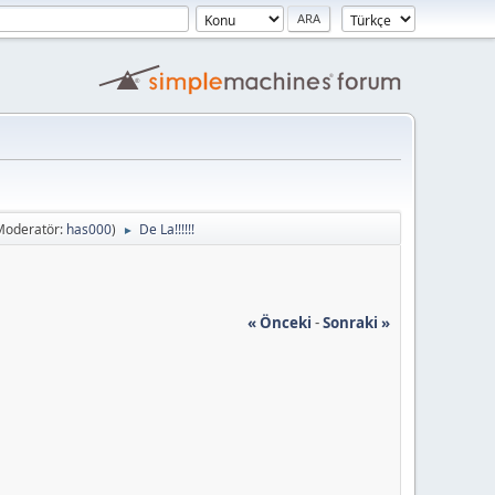
Moderatör:
has000
)
De La!!!!!!
►
« Önceki
-
Sonraki »