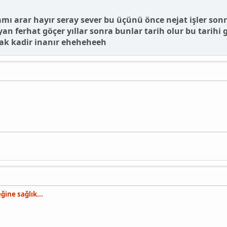
ı arar hayır seray sever bu üçünü önce nejat işler son
n ferhat göçer yıllar sonra bunlar tarih olur bu tarih
ak kadir inanır eheheheeh
ine sağlık...