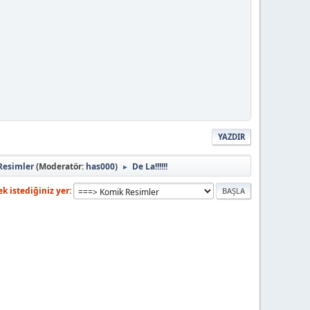
YAZDIR
Resimler
(Moderatör:
has000
)
De La!!!!!!
►
k istediğiniz yer