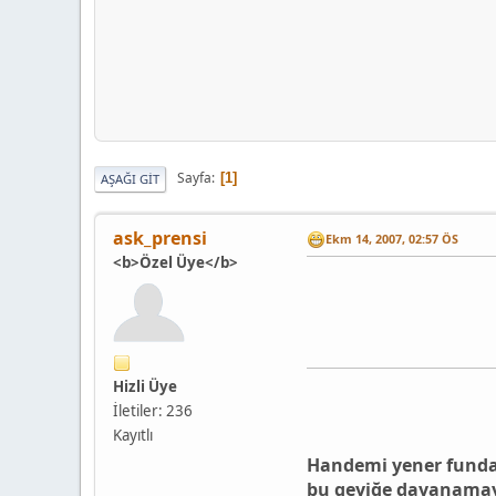
Sayfa
1
AŞAĞI GIT
ask_prensi
Ekm 14, 2007, 02:57 ÖS
<b>Özel Üye</b>
Hizli Üye
İletiler: 236
Kayıtlı
Handemi yener fundam
bu geyiğe dayanamaya