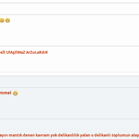
Deİl UlAşIlMaZ ArZuLaRdıR
kemmel
layın mantık denen kavram yok delikanlılık yalan o delikanlı toplumun alayı