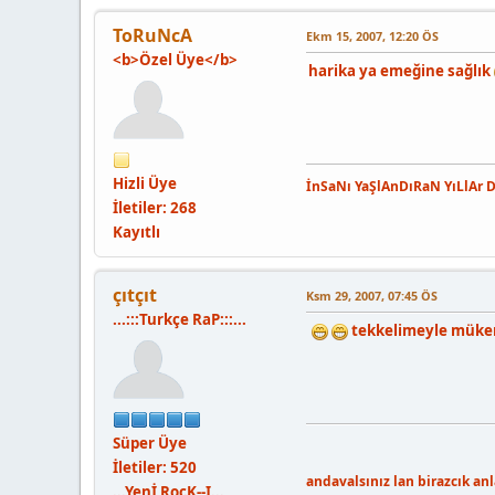
ToRuNcA
Ekm 15, 2007, 12:20 ÖS
<b>Özel Üye</b>
harika ya emeğine sağlık
Hizli Üye
İnSaNı YaŞlAnDıRaN YıLlAr 
İletiler: 268
Kayıtlı
çıtçıt
Ksm 29, 2007, 07:45 ÖS
...:::Turkçe RaP:::...
tekkelimeyle mü
Süper Üye
İletiler: 520
andavalsınız lan birazcık an
...Yenİ RocK--I...