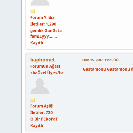
Forum Yıldız
ı
İletiler: 1,290
gemlik GanGsta
famİLyyy.......
Kayıtlı
baphomet
Ekm 15, 2007, 11:25 ÖÖ
Forumun Ağası
Gastamonu Gastamonu d
<b>Özel Üye</b>
Forum Aşiği
İletiler: 720
O Bir PCKoPaT
Kayıtlı