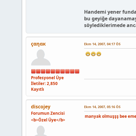
Handemi yener fundam
bu geyiğe dayanamaya
söylediklerimede anc
çαηαк
Ekm 14, 2007, 04:17 ÖS
Profesyonel Üye
İletiler: 2,850
Kayıtlı
discojey
Ekm 14, 2007, 05:16 ÖS
Forumun Zencisi
manyak olmuşşş bee emeğ
<b>Özel Üye</b>