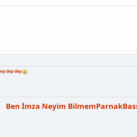
ep dep dep
Ben İmza Neyim Bilmem
Parnak
Bas