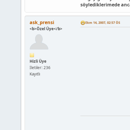
söylediklerimede anc
ask_prensi
Ekm 14, 2007, 02:57 ÖS
<b>Özel Üye</b>
Hizli Üye
İletiler: 236
Kayıtlı