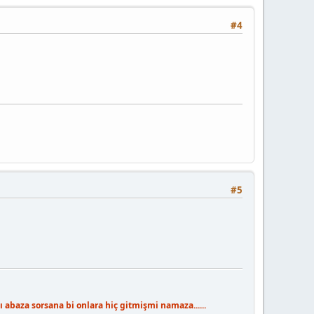
#4
#5
 abaza sorsana bi onlara hiç gitmişmi namaza......