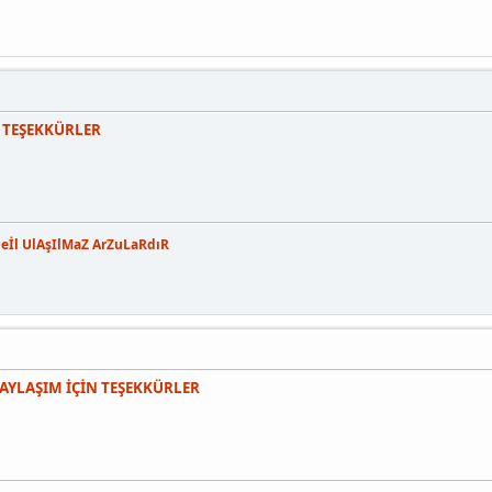
 TEŞEKKÜRLER
Deİl UlAşIlMaZ ArZuLaRdıR
 PAYLAŞIM İÇİN TEŞEKKÜRLER