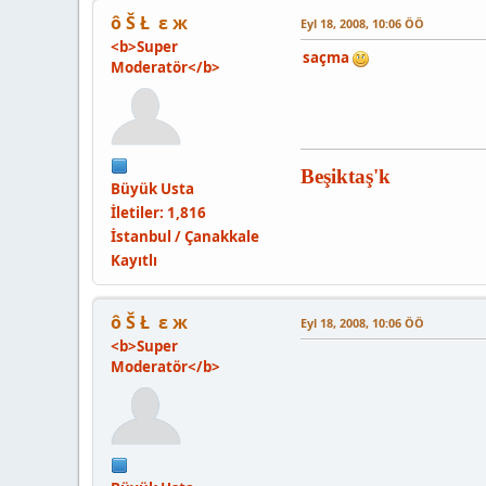
ô Š Ł ε ж
Eyl 18, 2008, 10:06 ÖÖ
<b>Super
saçma
Moderatör</b>
Beşiktaş'k
Büyük Usta
İletiler: 1,816
İstanbul / Çanakkale
Kayıtlı
ô Š Ł ε ж
Eyl 18, 2008, 10:06 ÖÖ
<b>Super
Moderatör</b>