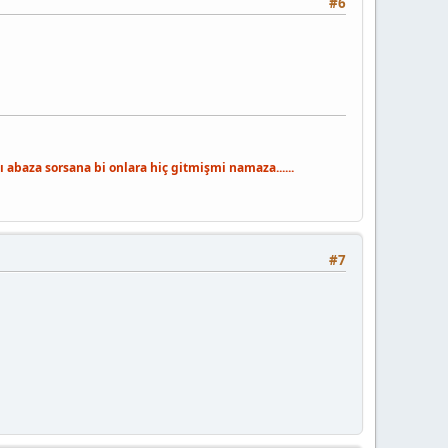
#6
 abaza sorsana bi onlara hiç gitmişmi namaza......
#7