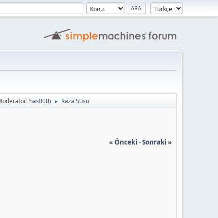
Moderatör:
has000
)
Kaza Süsü
►
« Önceki
-
Sonraki »