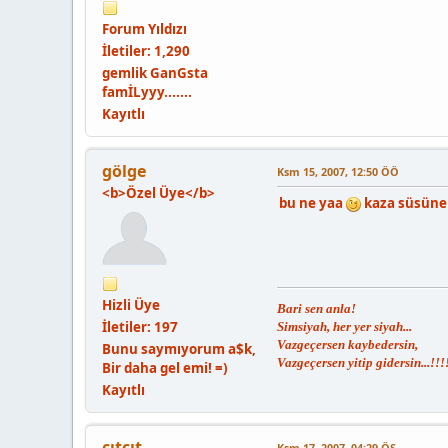
Forum Yıldız
ı
İletiler: 1,290
gemlik GanGsta
famİLyyy.......
Kayıtlı
gölge
Ksm 15, 2007, 12:50 ÖÖ
<b>Özel Üye</b>
bu ne yaa
kaza süsüne 
Hizli Üye
Bari sen anla!
İletiler: 197
Simsiyah, her yer siyah...
Vazgeçersen kaybedersin,
Bunu saymıyorum a$k,
Vazgeçersen yitip gidersin...!!!
Bir daha gel emi! =)
Kayıtlı
çıtçıt
Ksm 17, 2007, 04:29 ÖS