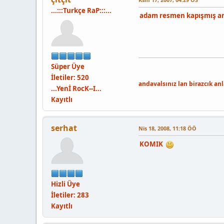
...:::Turkçe RaP:::...
adam resmen kapışmış araba
Süper Üye
İletiler: 520
andavalsınız lan birazcık an
...Yenİ RocK--I...
Kayıtlı
serhat
Nis 18, 2008, 11:18 ÖÖ
KOMIK
Hizli Üye
İletiler: 283
Kayıtlı