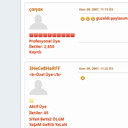
çαηαк
Ksm 09, 2007, 11:13 ÖS
guzeldı paylasım 
Profesyonel Üye
İletiler: 2,850
Kayıtlı
3HeCe8HaRFF
Ksm 09, 2007, 11:22 ÖS
<b>Özel Üye</b>
Aktif Üye
İletiler: 85
SiYaH BeYaZ ÖLüM
YaŞaM GeRiSi YaLaN