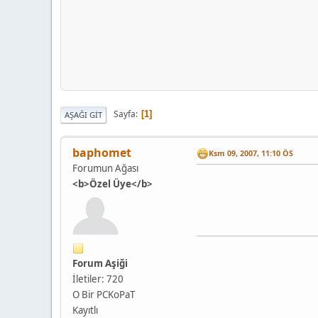
Sayfa
1
AŞAĞI GIT
baphomet
Ksm 09, 2007, 11:10 ÖS
Forumun Ağası
<b>Özel Üye</b>
Forum Aşiği
İletiler: 720
O Bir PCKoPaT
Kayıtlı