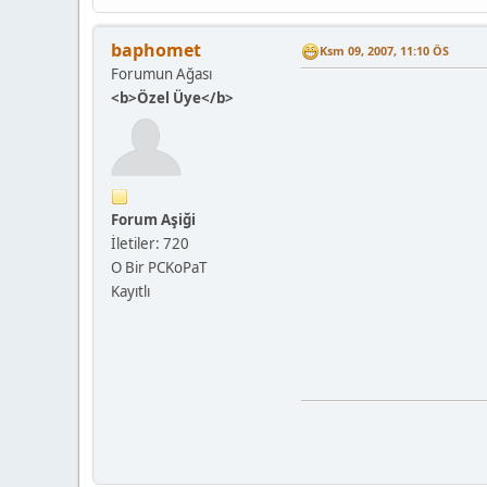
baphomet
Ksm 09, 2007, 11:10 ÖS
Forumun Ağası
<b>Özel Üye</b>
Forum Aşiği
İletiler: 720
O Bir PCKoPaT
Kayıtlı