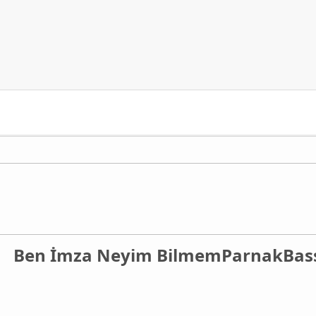
Ben İmza Neyim Bilmem
Parnak
Bas