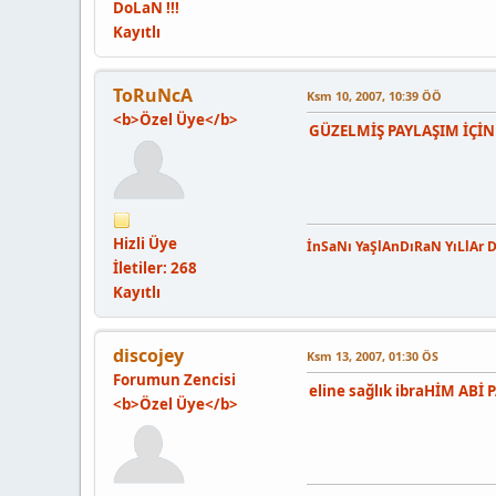
DoLaN !!!
Kayıtlı
ToRuNcA
Ksm 10, 2007, 10:39 ÖÖ
<b>Özel Üye</b>
GÜZELMİŞ PAYLAŞIM İÇİN
Hizli Üye
İnSaNı YaŞlAnDıRaN YıLlAr 
İletiler: 268
Kayıtlı
discojey
Ksm 13, 2007, 01:30 ÖS
Forumun Zencisi
eline sağlık ibraHİM ABİ
<b>Özel Üye</b>