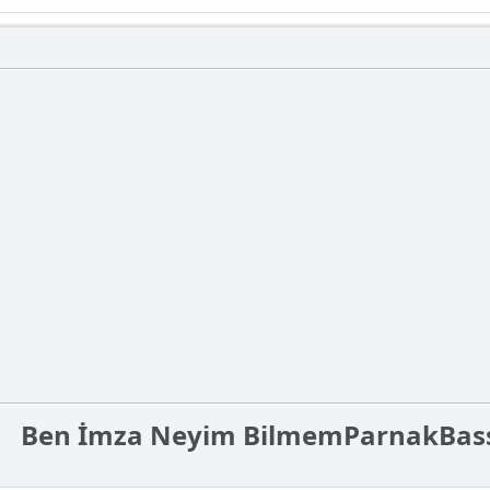
Ben İmza Neyim Bilmem
Parnak
Bas