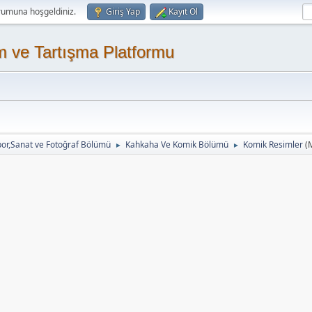
rumuna hoşgeldiniz.
Giriş Yap
Kayıt Ol
m ve Tartışma Platformu
or,Sanat ve Fotoğraf Bölümü
Kahkaha Ve Komik Bölümü
Komik Resimler
(
►
►