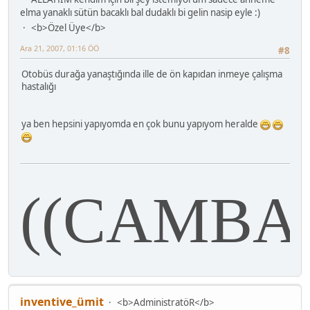
elma yanaklı sütün bacaklı bal dudaklı bi gelin nasip eyle :)
<b>Özel Üye</b>
Ara 21, 2007, 01:16 ÖÖ
#8
Otobüs durağa yanaştığında ille de ön kapıdan inmeye çalışma
hastalığı
ya ben hepsini yapıyomda en çok bunu yapıyom heralde
((CAMBAZ
inventive_ümit
<b>AdministratöR</b>