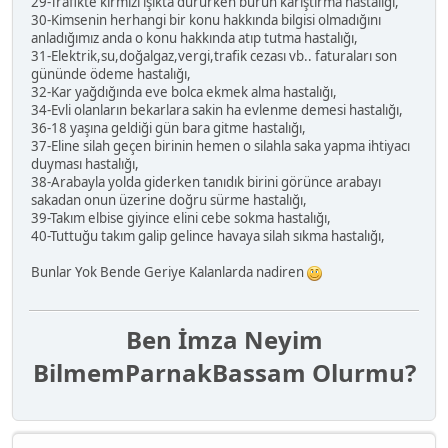
29-Trafikte kırmızı ışıkta dururken burun karıştırma hastalığı,
30-Kimsenin herhangi bir konu hakkında bilgisi olmadığını
anladığımız anda o konu hakkında atıp tutma hastalığı,
31-Elektrik,su,doğalgaz,vergi,trafik cezası vb.. faturaları son
gününde ödeme hastalığı,
32-Kar yağdığında eve bolca ekmek alma hastalığı,
34-Evli olanların bekarlara sakin ha evlenme demesi hastalığı,
36-18 yaşına geldiği gün bara gitme hastalığı,
37-Eline silah geçen birinin hemen o silahla saka yapma ihtiyacı
duyması hastalığı,
38-Arabayla yolda giderken tanıdık birini görünce arabayı
sakadan onun üzerine doğru sürme hastalığı,
39-Takım elbise giyince elini cebe sokma hastalığı,
40-Tuttuğu takım galip gelince havaya silah sıkma hastalığı,
Bunlar Yok Bende Geriye Kalanlarda nadiren
Ben İmza Neyim
Bilmem
Parnak
Bassam Olurmu?