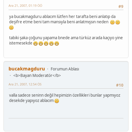
Ara 21, 2007, 01:19 ÖÖ
#9
ya bucakmagduru ablacım lütfen her tarafta beni anlatıp da
deşifre etme beni tam mansıyla beni anlatmışsın neden
tabiki şaka çoğunu yapama bnede ama türküz arada kaçıyo yine
istemesekde
bucakmagduru
Forumun Ablası
<b>Bayan Moderatör</b>
Ara 21, 2007, 12:54 ÖS
#10
valla sadece seninn değil hepimizin özellikleri bunlar yapmıyoz
desekde yapıyoz ablacım