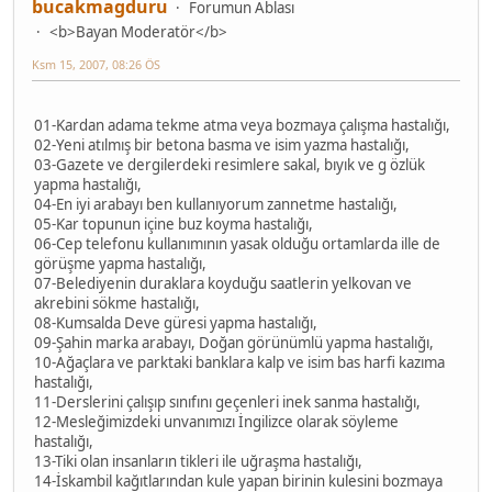
bucakmagduru
Forumun Ablası
<b>Bayan Moderatör</b>
Ksm 15, 2007, 08:26 ÖS
01-Kardan adama tekme atma veya bozmaya çalışma hastalığı,
02-Yeni atılmış bir betona basma ve isim yazma hastalığı,
03-Gazete ve dergilerdeki resimlere sakal, bıyık ve g özlük
yapma hastalığı,
04-En iyi arabayı ben kullanıyorum zannetme hastalığı,
05-Kar topunun içine buz koyma hastalığı,
06-Cep telefonu kullanımının yasak olduğu ortamlarda ille de
görüşme yapma hastalığı,
07-Belediyenin duraklara koyduğu saatlerin yelkovan ve
akrebini sökme hastalığı,
08-Kumsalda Deve güresi yapma hastalığı,
09-Şahin marka arabayı, Doğan görünümlü yapma hastalığı,
10-Ağaçlara ve parktaki banklara kalp ve isim bas harfi kazıma
hastalığı,
11-Derslerini çalışıp sınıfını geçenleri inek sanma hastalığı,
12-Mesleğimizdeki unvanımızı İngilizce olarak söyleme
hastalığı,
13-Tiki olan insanların tikleri ile uğraşma hastalığı,
14-İskambil kağıtlarından kule yapan birinin kulesini bozmaya