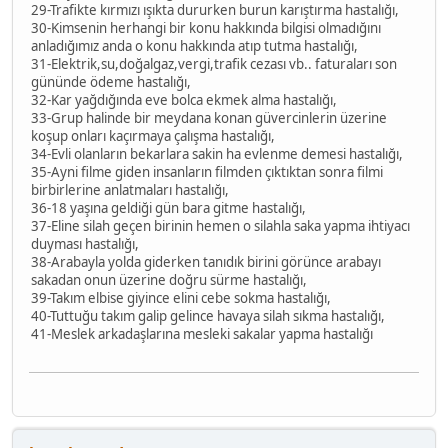
29-Trafikte kırmızı ışıkta dururken burun karıştırma hastalığı,
30-Kimsenin herhangi bir konu hakkında bilgisi olmadığını
anladığımız anda o konu hakkında atıp tutma hastalığı,
31-Elektrik,su,doğalgaz,vergi,trafik cezası vb.. faturaları son
gününde ödeme hastalığı,
32-Kar yağdığında eve bolca ekmek alma hastalığı,
33-Grup halinde bir meydana konan güvercinlerin üzerine
koşup onları kaçırmaya çalışma hastalığı,
34-Evli olanların bekarlara sakin ha evlenme demesi hastalığı,
35-Ayni filme giden insanların filmden çıktıktan sonra filmi
birbirlerine anlatmaları hastalığı,
36-18 yaşına geldiği gün bara gitme hastalığı,
37-Eline silah geçen birinin hemen o silahla saka yapma ihtiyacı
duyması hastalığı,
38-Arabayla yolda giderken tanıdık birini görünce arabayı
sakadan onun üzerine doğru sürme hastalığı,
39-Takım elbise giyince elini cebe sokma hastalığı,
40-Tuttuğu takım galip gelince havaya silah sıkma hastalığı,
41-Meslek arkadaşlarına mesleki sakalar yapma hastalığı