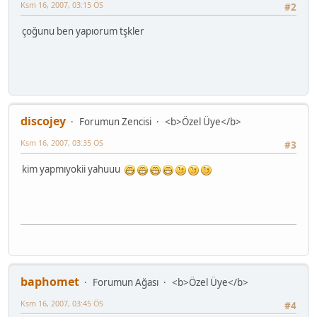
Ksm 16, 2007, 03:15 ÖS
#2
çoğunu ben yapıorum tşkler
discojey
Forumun Zencisi
<b>Özel Üye</b>
Ksm 16, 2007, 03:35 ÖS
#3
kim yapmıyokii yahuuu
baphomet
Forumun Ağası
<b>Özel Üye</b>
Ksm 16, 2007, 03:45 ÖS
#4