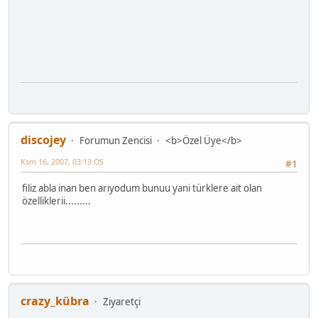
discojey
Forumun Zencisi
<b>Özel Üye</b>
Ksm 16, 2007, 03:13 ÖS
#1
filiz abla inan ben arıyodum bunuu yani türklere ait olan
özelliklerii.........
crazy_kübra
Ziyaretçi