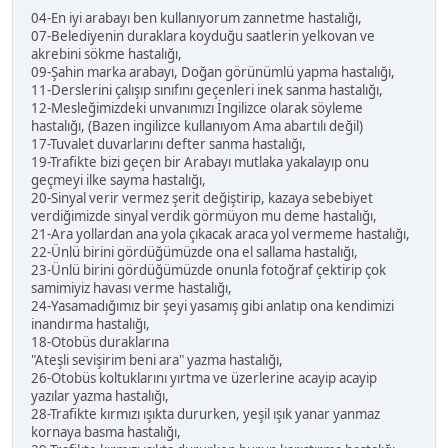
04-En iyi arabayı ben kullanıyorum zannetme hastalığı,
07-Belediyenin duraklara koyduğu saatlerin yelkovan ve
akrebini sökme hastalığı,
09-Şahin marka arabayı, Doğan görünümlü yapma hastalığı,
11-Derslerini çalışıp sınıfını geçenleri inek sanma hastalığı,
12-Mesleğimizdeki unvanımızı İngilizce olarak söyleme
hastalığı, (Bazen ingilizce kullanıyom Ama abartılı değil)
17-Tuvalet duvarlarını defter sanma hastalığı,
19-Trafikte bizi geçen bir Arabayı mutlaka yakalayıp onu
geçmeyi ilke sayma hastalığı,
20-Sinyal verir vermez şerit değiştirip, kazaya sebebiyet
verdiğimizde sinyal verdik görmüyon mu deme hastalığı,
21-Ara yollardan ana yola çıkacak araca yol vermeme hastalığı,
22-Ünlü birini gördüğümüzde ona el sallama hastalığı,
23-Ünlü birini gördüğümüzde onunla fotoğraf çektirip çok
samimiyiz havası verme hastalığı,
24-Yasamadığımız bir şeyi yasamış gibi anlatıp ona kendimizi
inandırma hastalığı,
18-Otobüs duraklarına
"Ateşli sevişirim beni ara" yazma hastalığı,
26-Otobüs koltuklarını yırtma ve üzerlerine acayip acayip
yazılar yazma hastalığı,
28-Trafikte kırmızı ışıkta dururken, yeşil ışık yanar yanmaz
kornaya basma hastalığı,