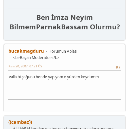
Ben İmza Neyim
Bilmem
Parnak
Bassam Olurmu?
bucakmagduru
Forumun Ablası
<b>Bayan Moderatör</b>
Ksm 20, 2007, 07:21 ÖS
#7
valla bi çoğunu bende yapıyom o yüzden koydumm
((cambaz))
ALLAHIM kendim için birşey istemiyorum sadece anneme