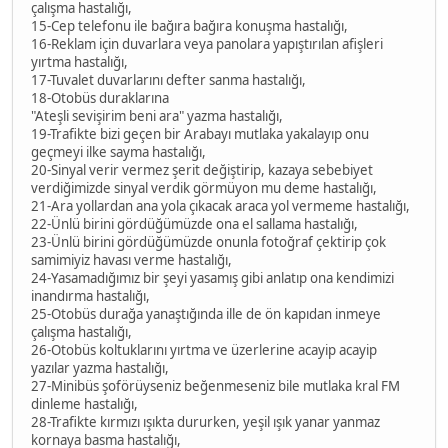
çalışma hastalığı,
15-Cep telefonu ile bağıra bağıra konuşma hastalığı,
16-Reklam için duvarlara veya panolara yapıştırılan afişleri
yırtma hastalığı,
17-Tuvalet duvarlarını defter sanma hastalığı,
18-Otobüs duraklarına
"Ateşli sevişirim beni ara" yazma hastalığı,
19-Trafikte bizi geçen bir Arabayı mutlaka yakalayıp onu
geçmeyi ilke sayma hastalığı,
20-Sinyal verir vermez şerit değiştirip, kazaya sebebiyet
verdiğimizde sinyal verdik görmüyon mu deme hastalığı,
21-Ara yollardan ana yola çıkacak araca yol vermeme hastalığı,
22-Ünlü birini gördüğümüzde ona el sallama hastalığı,
23-Ünlü birini gördüğümüzde onunla fotoğraf çektirip çok
samimiyiz havası verme hastalığı,
24-Yasamadığımız bir şeyi yasamış gibi anlatıp ona kendimizi
inandırma hastalığı,
25-Otobüs durağa yanaştığında ille de ön kapıdan inmeye
çalışma hastalığı,
26-Otobüs koltuklarını yırtma ve üzerlerine acayip acayip
yazılar yazma hastalığı,
27-Minibüs şoförüyseniz beğenmeseniz bile mutlaka kral FM
dinleme hastalığı,
28-Trafikte kırmızı ışıkta dururken, yeşil ışık yanar yanmaz
kornaya basma hastalığı,