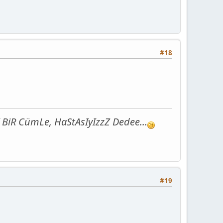
#18
BiR CümLe, HaStAsIyIzzZ Dedee...
#19