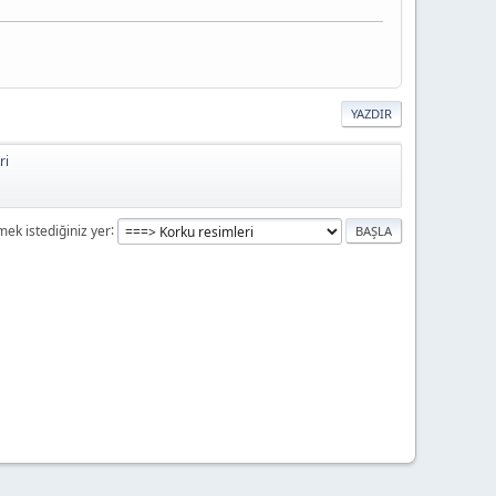
YAZDIR
ri
mek istediğiniz yer