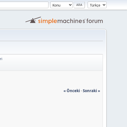
ri
« Önceki
-
Sonraki »