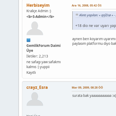
Herbiseyim
Ara 16, 2008, 05:42 ÖS
Kraliçe Admin :)
Alıntı yapılan: « ąŋîZєø » 
<b>S-Admin</b>
+18 dio ne var uyarı yapmı
aynen ben koyarım uyarımı 
paylasım platformu dıyo b
GemlikForum Daimi
Üye
İletiler: 2,213
ne safagı yaw safakmı
kalmıs :) yuppii
Kayıtlı
crayz_Esra
Mar 09, 2009, 08:28 ÖÖ
surata bak yaaaaaaaaaaa :x(