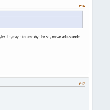
#16
lerı koymayın foruma dıye bır sey mı var adı ustunde
#17