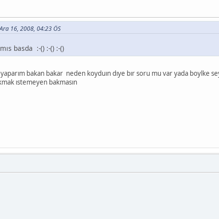
- Ara 16, 2008, 04:23 ÖS
s basda :-() :-() :-()
yaparım bakan bakar neden koyduın dıye bır soru mu var yada boylke sey
akmak ıstemeyen bakmasın