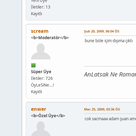
Yeni Üye
İletiler: 13
Kayıtlı
scream
Şub 20, 2009, 06:04 ÖS
<b>Moderatör</b>
bune böle içim dışıma çıktı
Süper Üye
AnLatsak Ne Roman 
İletiler: 726
ÖyLeSiNe...!
Kayıtlı
enwer
Mar 25, 2009, 03:36 ÖS
<b>Özel Üye</b>
cok sacmaaa adam şuan ameli