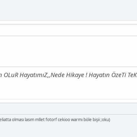
OLuR HayatımıZ,,Nede Hikaye ! Hayatın ÖzeTi TeK 
atta olması lasım mllet fotorf cekioo warmı böle bişii ;oku)