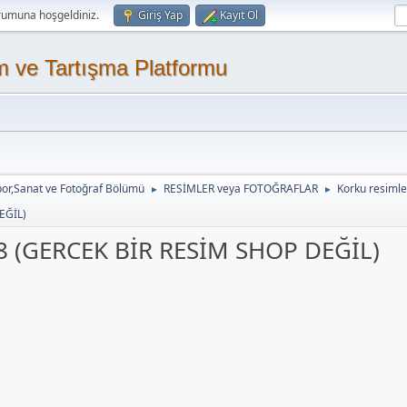
rumuna hoşgeldiniz.
Giriş Yap
Kayıt Ol
m ve Tartışma Platformu
or,Sanat ve Fotoğraf Bölümü
RESİMLER veya FOTOĞRAFLAR
Korku resimle
►
►
EĞİL)
 (GERCEK BİR RESİM SHOP DEĞİL)