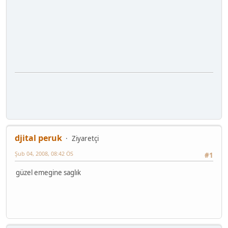
djital peruk
Ziyaretçi
Şub 04, 2008, 08:42 ÖS
#1
güzel emegine saglık