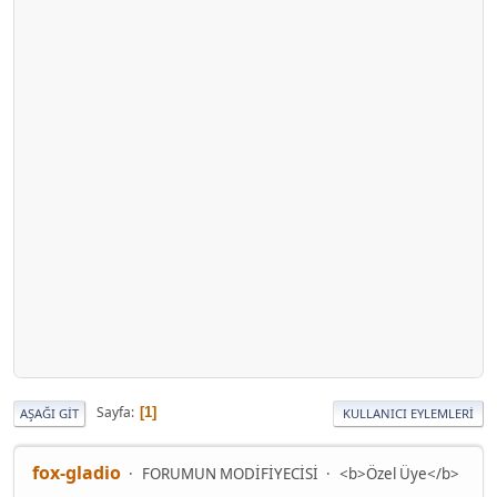
Sayfa
1
AŞAĞI GIT
KULLANICI EYLEMLERI
fox-gladio
FORUMUN MODİFİYECİSİ
<b>Özel Üye</b>