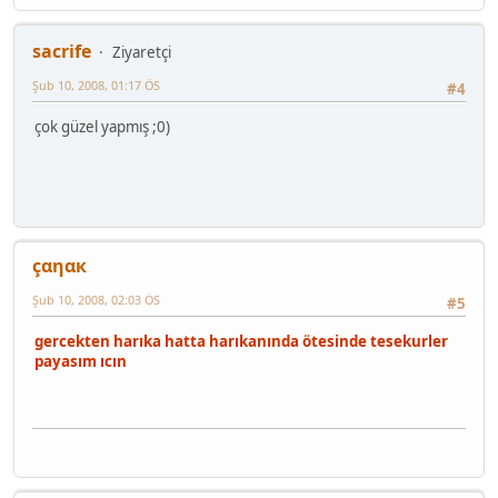
sacrife
Ziyaretçi
Şub 10, 2008, 01:17 ÖS
#4
çok güzel yapmış ;0)
çαηαк
Şub 10, 2008, 02:03 ÖS
#5
gercekten harıka hatta harıkanında ötesinde tesekurler
payasım ıcın