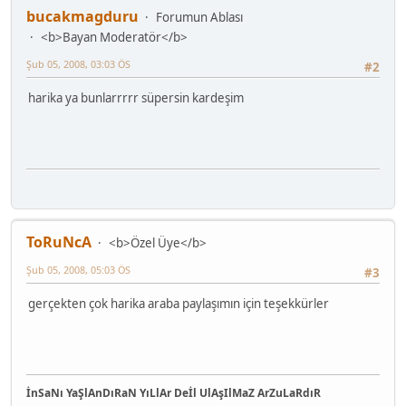
bucakmagduru
Forumun Ablası
<b>Bayan Moderatör</b>
Şub 05, 2008, 03:03 ÖS
#2
harika ya bunlarrrrr süpersin kardeşim
ToRuNcA
<b>Özel Üye</b>
Şub 05, 2008, 05:03 ÖS
#3
gerçekten çok harika araba paylaşımın için teşekkürler
İnSaNı YaŞlAnDıRaN YıLlAr Deİl UlAşIlMaZ ArZuLaRdıR