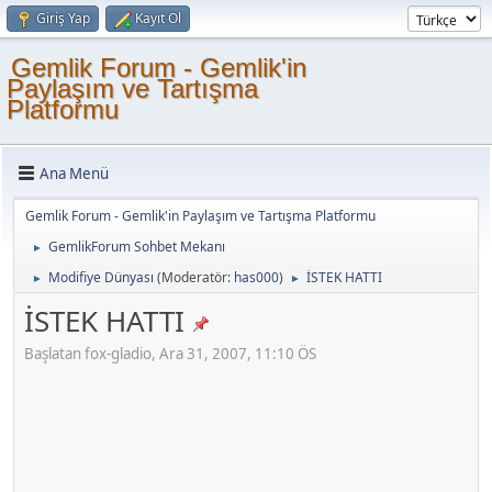
Giriş Yap
Kayıt Ol
Gemlik Forum - Gemlik'in
Paylaşım ve Tartışma
Platformu
Ana Menü
Gemlik Forum - Gemlik'in Paylaşım ve Tartışma Platformu
GemlikForum Sohbet Mekanı
►
Modifiye Dünyası
(Moderatör:
has000
)
İSTEK HATTI
►
►
İSTEK HATTI
Başlatan fox-gladio, Ara 31, 2007, 11:10 ÖS