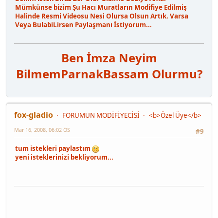
Mümkünse bizim Şu Hacı Muratların Modifiye Edilmiş
Halinde Resmi Videosu Nesi Olursa Olsun Artık. Varsa
Veya BulabiLirsen Paylaşmanı İstiyorum...
Ben İmza Neyim
Bilmem
Parnak
Bassam Olurmu?
fox-gladio
FORUMUN MODİFİYECİSİ
<b>Özel Üye</b>
Mar 16, 2008, 06:02 ÖS
#9
tum istekleri paylastım
yeni isteklerinizi bekliyorum...