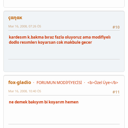
çαηαк
Mar 16, 2008, 07:26 ÖS
#10
kardesım k.bakma bıraz fazla oluyoruz ama modifiyelı
dodlo resımlerı koyarsan cok makbule gecer
fox-gladio
FORUMUN MODİFİYECİSİ
<b>Özel Üye</b>
Mar 16, 2008, 10:40 ÖS
#11
ne demek bakıyım bi koyarım hemen