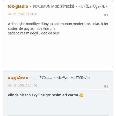
fox-gladio
FORUMUN MODİFİYECİSİ
<b>Özel Üye</b>
Mar 01, 2008, 01:04 ÖS
#1
Arkadaşlar modifiye dünyası bolumunun moderatoru olarak bn
sizden de paylasım beklıorum.
Sadece resim degil video da olur.
« ąŋîZєø »
...:::Z€0:::...
<b>WebMaST€R</b>
Mar 13, 2008, 01:01 ÖS
#2
elinde nissan sky line gtr resimleri varmı