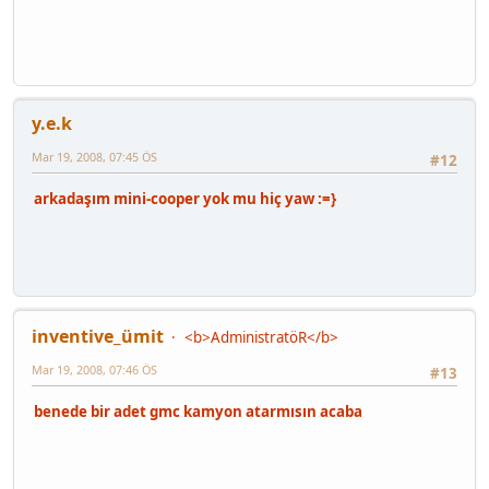
y.e.k
Mar 19, 2008, 07:45 ÖS
#12
arkadaşım mini-cooper yok mu hiç yaw :=}
inventive_ümit
<b>AdministratöR</b>
Mar 19, 2008, 07:46 ÖS
#13
benede bir adet gmc kamyon atarmısın acaba