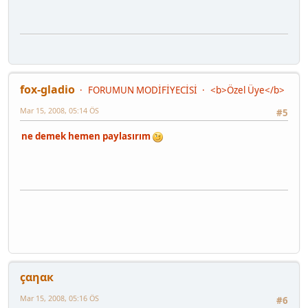
fox-gladio
FORUMUN MODİFİYECİSİ
<b>Özel Üye</b>
Mar 15, 2008, 05:14 ÖS
#5
ne demek hemen paylasırım
çαηαк
Mar 15, 2008, 05:16 ÖS
#6