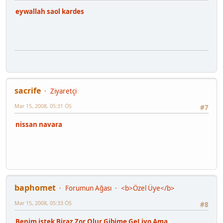
eywallah saol kardes
sacrife
Ziyaretçi
Mar 15, 2008, 05:31 ÖS
#7
nissan navara
baphomet
Forumun Ağası
<b>Özel Üye</b>
Mar 15, 2008, 05:33 ÖS
#8
Benim istek Biraz Zor Olur Gibime GeLiyo Ama.