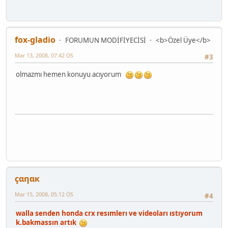
fox-gladio
FORUMUN MODİFİYECİSİ
<b>Özel Üye</b>
Mar 13, 2008, 07:42 ÖS
#3
olmazmı hemen konuyu acıyorum
çαηαк
Mar 15, 2008, 05:12 ÖS
#4
walla senden honda crx resımlerı ve videoları ıstıyorum
k.bakmassın artık