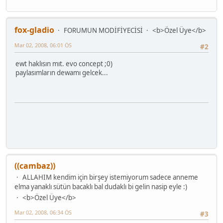
fox-gladio
FORUMUN MODİFİYECİSİ
<b>Özel Üye</b>
Mar 02, 2008, 06:01 ÖS
#2
ewt haklısın mıt. evo concept ;0)
paylasımların dewamı gelcek...
((cambaz))
ALLAHIM kendim için birşey istemiyorum sadece anneme
elma yanaklı sütün bacaklı bal dudaklı bi gelin nasip eyle :)
<b>Özel Üye</b>
Mar 02, 2008, 06:34 ÖS
#3