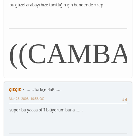
bu güzel arabayı bize tanıttığın için bendende +rep
((CAMBAZ
çıtçıt
...:::Turkçe RaP:::...
Mar 25, 2008, 10:58 ÖÖ
#4
süper bu yaaaa offf bitiyorum buna ......