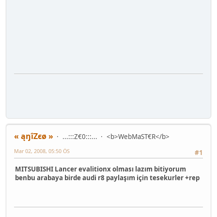
« ąŋîZєø »
...:::Z€0:::...
<b>WebMaST€R</b>
Mar 02, 2008, 05:50 ÖS
#1
MITSUBISHI Lancer evalitionx olması lazım bitiyorum
benbu arabaya birde audi r8 paylaşım için tesekurler +rep