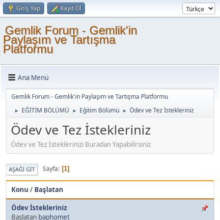
Giriş Yap
Kayıt Ol
Gemlik Forum - Gemlik'in
Paylaşım ve Tartışma
Platformu
Ana Menü
Gemlik Forum - Gemlik'in Paylaşım ve Tartışma Platformu
EĞİTİM BÖLÜMÜ
Eğitim Bölümü
Ödev ve Tez İstekleriniz
►
►
►
Ödev ve Tez İstekleriniz
Ödev ve Tez İsteklerinizi Buradan Yapabilirsiniz
Sayfa
1
AŞAĞI GIT
Konu
/
Başlatan
Ödev İstekleriniz
Başlatan
baphomet