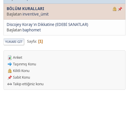
BÖLÜM KURALLARI
Başlatan
inventive_ümit
Discojey Koray'ın Dikkatine (EDEBİ SANATLAR)
Başlatan
baphomet
Sayfa
1
YUKARI GIT
Anket
Taşınmış Konu
Kilitli Konu
Sabit Konu
Takip ettiğiniz konu