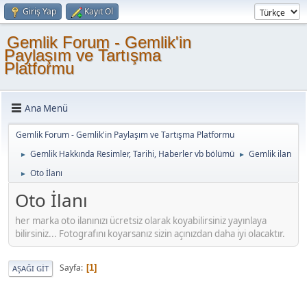
Giriş Yap
Kayıt Ol
Gemlik Forum - Gemlik'in
Paylaşım ve Tartışma
Platformu
Ana Menü
Gemlik Forum - Gemlik'in Paylaşım ve Tartışma Platformu
Gemlik Hakkında Resimler, Tarihi, Haberler vb bölümü
Gemlik ilan
►
►
Oto İlanı
►
Oto İlanı
her marka oto ilanınızı ücretsiz olarak koyabilirsiniz yayınlaya
bilirsiniz... Fotografını koyarsanız sizin açınızdan daha iyi olacaktır.
Sayfa
1
AŞAĞI GIT