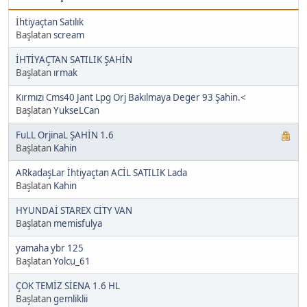
İhtiyaçtan Satılık
Başlatan
scream
İHTİYAÇTAN SATILIK ŞAHİN
Başlatan
ırmak
Kırmızı Cms40 Jant Lpg Orj Bakılmaya Deger 93 Şahin.<
Başlatan
YukseLCan
FuLL OrjinaL ŞAHİN 1.6
Başlatan
Kahin
ARkadaşLar İhtiyaçtan ACİL SATILIK Lada
Başlatan
Kahin
HYUNDAİ STAREX CİTY VAN
Başlatan
memisfulya
yamaha ybr 125
Başlatan
Yolcu_61
ÇOK TEMİZ SİENA 1.6 HL
Başlatan
gemliklii