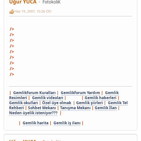
Uğur YUCA
FotokoliK
Haz 19, 2007, 10:26 ÖÖ
/>
/>
/>
/>
/>
/>
/>
/>
/>
|
Gemlikforum Kuralları
|
Gemlikforum Yardım
|
Gemlik
Resimleri
|
Gemlik videoları
| |
Gemlik haberleri
|
Gemlik okulları
|
Özel üye olmak
|
Gemlik şiirleri
|
Gemlik Tel
Rehberi
|
Sohbet Mekanı
|
Tanışma Mekanı
|
Gemlik İlan
|
Neden üyelik isteniyor???
|
|
Gemlik harita
|
Gemlik iş ilanı
|