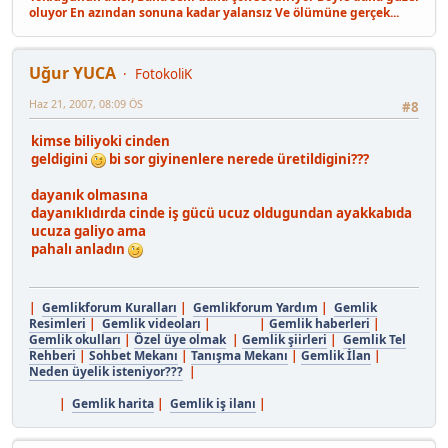
oluyor En azından sonuna kadar yalansız Ve ölümüne gerçek...
Uğur YUCA
FotokoliK
Haz 21, 2007, 08:09 ÖS
#8
kimse biliyoki cinden
geldigini
bi sor giyinenlere nerede üretildigini???
dayanık olmasına
dayanıklıdırda cinde iş gücü ucuz oldugundan ayakkabıda
ucuza galiyo ama
pahalı anladın
|
Gemlikforum Kuralları
|
Gemlikforum Yardım
|
Gemlik
Resimleri
|
Gemlik videoları
| |
Gemlik haberleri
|
Gemlik okulları
|
Özel üye olmak
|
Gemlik şiirleri
|
Gemlik Tel
Rehberi
|
Sohbet Mekanı
|
Tanışma Mekanı
|
Gemlik İlan
|
Neden üyelik isteniyor???
|
|
Gemlik harita
|
Gemlik iş ilanı
|