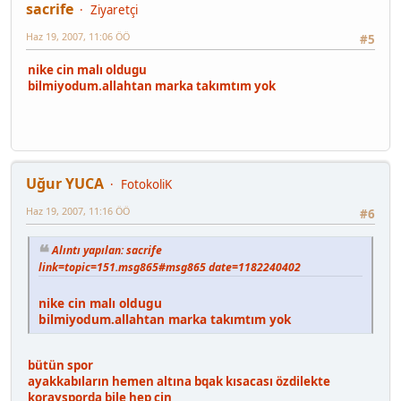
sacrife
Ziyaretçi
Haz 19, 2007, 11:06 ÖÖ
#5
nike cin malı oldugu
bilmiyodum.allahtan marka takımtım yok
Uğur YUCA
FotokoliK
Haz 19, 2007, 11:16 ÖÖ
#6
Alıntı yapılan: sacrife
link=topic=151.msg865#msg865 date=1182240402
nike cin malı oldugu
bilmiyodum.allahtan marka takımtım yok
bütün spor
ayakkabıların hemen altına bqak kısacası özdilekte
koraysporda bile hep cin