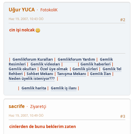
Uğur YUCA
FotokoliK
Haz 19, 2007, 10:43 ÖÖ
#2
cin işi nolcak
|
Gemlikforum Kuralları
|
Gemlikforum Yardım
|
Gemlik
Resimleri
|
Gemlik videoları
| |
Gemlik haberleri
|
Gemlik okulları
|
Özel üye olmak
|
Gemlik şiirleri
|
Gemlik Tel
Rehberi
|
Sohbet Mekanı
|
Tanışma Mekanı
|
Gemlik İlan
|
Neden üyelik isteniyor???
|
|
Gemlik harita
|
Gemlik iş ilanı
|
sacrife
Ziyaretçi
Haz 19, 2007, 10:49 ÖÖ
#3
cinlerden de bunu beklerim zaten