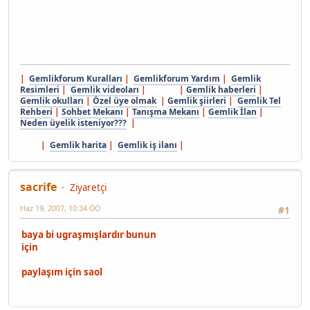
|
Gemlikforum Kuralları
|
Gemlikforum Yardım
|
Gemlik
Resimleri
|
Gemlik videoları
| |
Gemlik haberleri
|
Gemlik okulları
|
Özel üye olmak
|
Gemlik şiirleri
|
Gemlik Tel
Rehberi
|
Sohbet Mekanı
|
Tanışma Mekanı
|
Gemlik İlan
|
Neden üyelik isteniyor???
|
|
Gemlik harita
|
Gemlik iş ilanı
|
sacrife
Ziyaretçi
Haz 19, 2007, 10:34 ÖÖ
#1
baya bi ugraşmışlardır bunun
için
paylaşım için saol