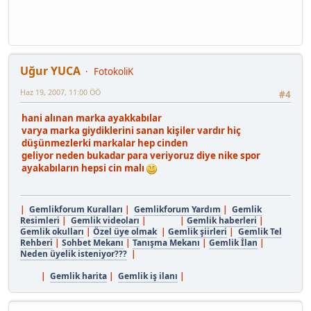
Uğur YUCA
FotokoliK
Haz 19, 2007, 11:00 ÖÖ
#4
hani alınan marka ayakkabılar
varya marka giydiklerini sanan kişiler vardır hiç
düşünmezlerki markalar hep cinden
geliyor neden bukadar para veriyoruz diye nike spor
ayakabıların hepsi cin malı
|
Gemlikforum Kuralları
|
Gemlikforum Yardım
|
Gemlik
Resimleri
|
Gemlik videoları
| |
Gemlik haberleri
|
Gemlik okulları
|
Özel üye olmak
|
Gemlik şiirleri
|
Gemlik Tel
Rehberi
|
Sohbet Mekanı
|
Tanışma Mekanı
|
Gemlik İlan
|
Neden üyelik isteniyor???
|
|
Gemlik harita
|
Gemlik iş ilanı
|