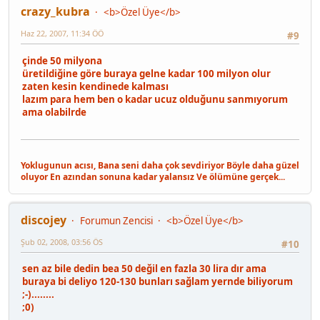
crazy_kubra
<b>Özel Üye</b>
Haz 22, 2007, 11:34 ÖÖ
#9
çinde 50 milyona
üretildiğine göre buraya gelne kadar 100 milyon olur
zaten kesin kendinede kalması
lazım para hem ben o kadar ucuz olduğunu sanmıyorum
ama olabilrde
Yoklugunun acısı, Bana seni daha çok sevdiriyor Böyle daha güzel
oluyor En azından sonuna kadar yalansız Ve ölümüne gerçek...
discojey
Forumun Zencisi
<b>Özel Üye</b>
Şub 02, 2008, 03:56 ÖS
#10
sen az bile dedin bea 50 değil en fazla 30 lira dır ama
buraya bi deliyo 120-130 bunları sağlam yernde biliyorum
;-)........
;0)