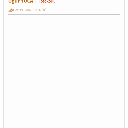
Uğur YUCA
FotokoliK
Haz 19, 2007, 10:26 ÖÖ