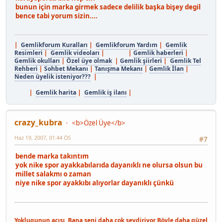
bunun için marka girmek sadece delilik başka bişey degil
bence tabi yorum sizin....
|
Gemlikforum Kuralları
|
Gemlikforum Yardım
|
Gemlik
Resimleri
|
Gemlik videoları
| |
Gemlik haberleri
|
Gemlik okulları
|
Özel üye olmak
|
Gemlik şiirleri
|
Gemlik Tel
Rehberi
|
Sohbet Mekanı
|
Tanışma Mekanı
|
Gemlik İlan
|
Neden üyelik isteniyor???
|
|
Gemlik harita
|
Gemlik iş ilanı
|
crazy_kubra
<b>Özel Üye</b>
Haz 19, 2007, 01:44 ÖS
#7
bende marka takıntım
yok nike spor ayakkabılarıda dayanıklı ne olursa olsun bu
millet salakmı o zaman
niye nike spor ayakkıbı alıyorlar dayanıklı çünkü
Yoklugunun acısı, Bana seni daha çok sevdiriyor Böyle daha güzel