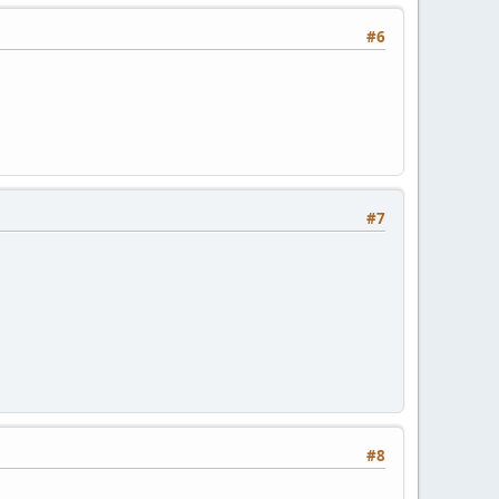
#6
#7
#8