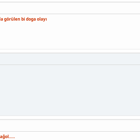
la görülen bi doga olayı
ğol.....