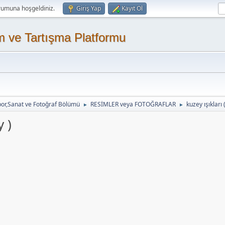
rumuna hoşgeldiniz.
Giriş Yap
Kayıt Ol
m ve Tartışma Platformu
or,Sanat ve Fotoğraf Bölümü
RESİMLER veya FOTOĞRAFLAR
kuzey ışıkları 
►
►
y )