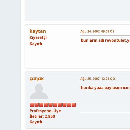
kaytan
Ağu 24, 2007, 09:08 ÖS
Ziyaretçi
bunların adı revontulet.y
Kayıtlı
çαηαк
Ağu 25, 2007, 12:24 ÖÖ
harıka yaaa paylasım ıcın
Profesyonel Üye
İletiler: 2,850
Kayıtlı