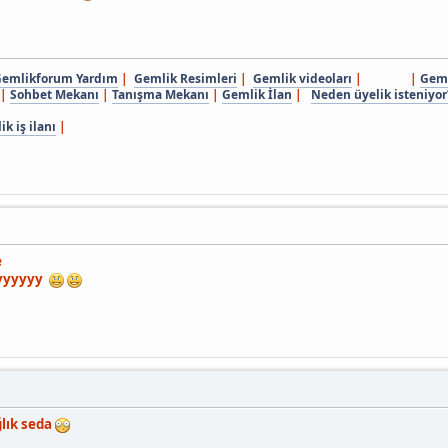
emlikforum Yardım
|
Gemlik Resimleri
|
Gemlik videoları
| |
Geml
|
Sohbet Mekanı
|
Tanışma Mekanı
|
Gemlik İlan
|
Neden üyelik isteniyor
k iş ilanı
|
e
yyyyyyy
ğlık seda