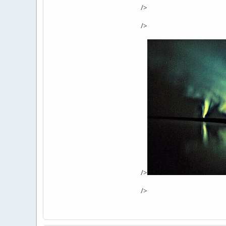
/>
/>
/>
/>