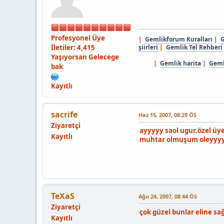
Profesyonel Üye
|
Gemlikforum Kuralları
|
G
İletiler: 4,415
şiirleri
|
Gemlik Tel Rehberi
Yaşıyorsan Gelecege
|
Gemlik harita
|
Gemli
bak
Kayıtlı
sacrife
Haz 15, 2007, 08:29 ÖS
Ziyaretçi
ayyyyy saol ugur.özel üy
Kayıtlı
muhtar olmuşum oleyy
TeXaS
Ağu 24, 2007, 08:44 ÖS
Ziyaretçi
çok güzel bunlar eline sa
Kayıtlı