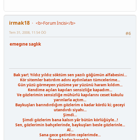
irmak18
<b>Forum İncisi</b>
Tem 31, 2008, 11:54 ÖÖ
#6
emegıne saglık
Bak yar!; Yıldız yıldız söktüm sen yazılı göğümün alfabesini...
Kör sitemler batırdım adını aydınlatan tümcelerime...
Gün yüzü görmeyen yüzüme yar yüzünü haram kıldım...
Kendime açılan kapıları sensizliğe kapadım...
Ve gözlerimin sensizliğe mühürlü kapılarını ceset kokulu
yarınlarla açtım...
Baykuşları barındırdığım gözlerim o kadar kördü ki; geceyi
utandırdı siyahı...
Şimdi...
Şimdi gözlerim bana kalsın yâr bütün körlüğüyle...!
Sen, gözlerimin bahçelerinde, baykuşları besle gözlerinle...
Al...
Sana gece getirdim ceplerimde...
İhanet kadar karanlık...