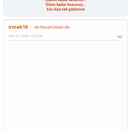
Ölüm kadar kusursuz...
Süs diye tak gözlerine
irmak18
<b>Forum İncisi</b>
Tem 31, 2008, 11:54 ÖÖ
#6