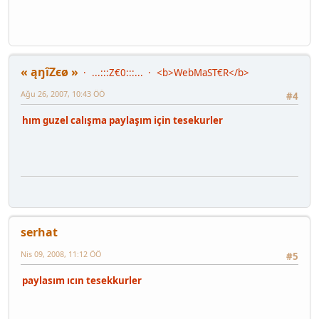
« ąŋîZєø »
...:::Z€0:::...
<b>WebMaST€R</b>
Ağu 26, 2007, 10:43 ÖÖ
#4
hım guzel calışma paylaşım için tesekurler
serhat
Nis 09, 2008, 11:12 ÖÖ
#5
paylasım ıcın tesekkurler