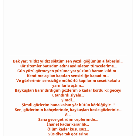
Bak yar!; Yıldız yıldız söktüm sen yazılı göğümün alfabesini...
Kör sitemler batırdım adını aydınlatan tümcelerime...
Gün yüzü görmeyen yüzüme yar yüzünü haram kıldım...
Kendime açılan kapıları sensizliğe kapadım...
Ve gözlerimin sensizliğe mühürlü kapılarını ceset kokulu
yarınlarla açtım...
Baykuşları barındırdığım gözlerim o kadar kördü ki; geceyi
utandırdı siyahı...
Şimdi...
Şimdi gözlerim bana kalsın yâr bütün körlüğüyle...!
Sen, gözlerimin bahçelerinde, baykuşları besle gözlerinle...
Al...
Sana gece getirdim ceplerimde...
İhanet kadar karanlık...
Ölüm kadar kusursuz...
Süs diye tak gözlerine