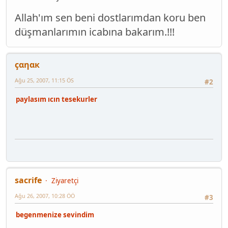
Allah'ım sen beni dostlarımdan koru ben
düşmanlarımın icabına bakarım.!!!
çαηαк
Ağu 25, 2007, 11:15 ÖS
#2
paylasım ıcın tesekurler
sacrife
Ziyaretçi
Ağu 26, 2007, 10:28 ÖÖ
#3
begenmenize sevindim