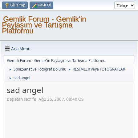
Giriş Yap
Kayıt Ol
Gemlik Forum - Gemlik'in
Paylaşım ve Tartışma
Platformu
Ana Menü
Gemlik Forum - Gemlik'in Paylaşım ve Tartışma Platformu
Spor,Sanat ve Fotoğraf Bölümü
RESİMLER veya FOTOĞRAFLAR
►
►
sad angel
►
sad angel
Başlatan sacrife, Ağu 25, 2007, 08:40 ÖS