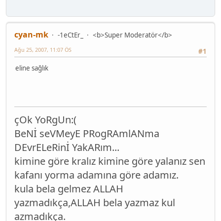
cyan-mk
-1eCtEr_
<b>Super Moderatör</b>
Ağu 25, 2007, 11:07 ÖS
#1
eline sağlık
çOk YoRgUn:(
BeNİ seVMeyE PRogRAmlANma
DEvrELeRinİ YakARım...
kimine göre kralız kimine göre yalanız sen
kafanı yorma adamına göre adamız.
kula bela gelmez ALLAH
yazmadıkça,ALLAH bela yazmaz kul
azmadıkça.