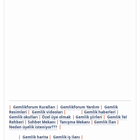
|
Gemlikforum Kuralları
|
Gemlikforum Yardım
|
Gemlik
Resimleri
|
Gemlik videoları
| |
Gemlik haberleri
|
Gemlik okulları
|
Özel üye olmak
|
Gemlik şiirleri
|
Gemlik Tel
Rehberi
|
Sohbet Mekanı
|
Tanışma Mekanı
|
Gemlik İlan
|
Neden üyelik isteniyor???
|
|
Gemlik harita
|
Gemlik iş ilanı
|