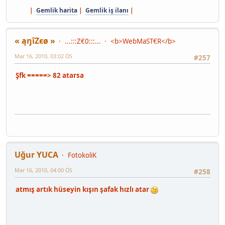
|
Gemlik harita
|
Gemlik iş ilanı
|
« ąŋîZєø »
...:::Z€0:::...
<b>WebMaST€R</b>
Mar 16, 2010, 03:02 ÖS
#257
Şfk =====> 82 atarsa
Uğur YUCA
FotokoliK
Mar 16, 2010, 04:00 ÖS
#258
atmış artık hüseyin kışın şafak hızlı atar