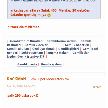
Alıntı yapılan: design_By_Mehmet - Mar 24, 2010, 11:47 ÖÖ
arkadaşLar aTarsa Şafak 405 Mehtap 20 qeLiCem
özLedm qemLiqimi ya
bitmez olum bitmez
|
Gemlikforum Kuralları
|
Gemlikforum Yardım
|
Gemlik
Resimleri
|
Gemlik videoları
| |
Gemlik haberleri
|
Gemlik okulları
|
Özel üye olmak
|
Gemlik şiirleri
|
Gemlik Tel
Rehberi
|
Sohbet Mekanı
|
Tanışma Mekanı
|
Gemlik İlan
|
Neden üyelik isteniyor???
|
|
Gemlik harita
|
Gemlik iş ilanı
|
RoCKMaN
<b>Super Moderatör</b>
Mar 24, 2010, 01:54 ÖS
#262
şafk 290 bska yok D: