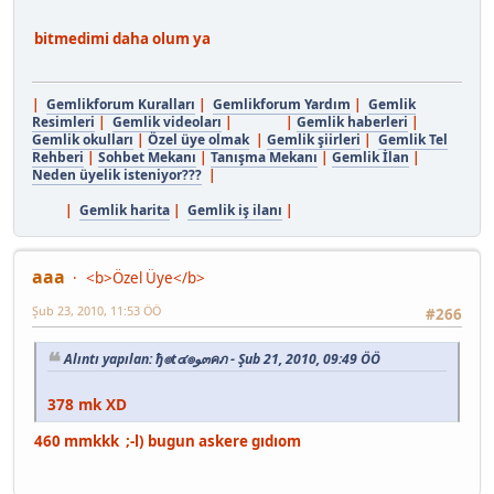
bitmedimi daha olum ya
|
Gemlikforum Kuralları
|
Gemlikforum Yardım
|
Gemlik
Resimleri
|
Gemlik videoları
| |
Gemlik haberleri
|
Gemlik okulları
|
Özel üye olmak
|
Gemlik şiirleri
|
Gemlik Tel
Rehberi
|
Sohbet Mekanı
|
Tanışma Mekanı
|
Gemlik İlan
|
Neden üyelik isteniyor???
|
|
Gemlik harita
|
Gemlik iş ilanı
|
aaa
<b>Özel Üye</b>
Şub 23, 2010, 11:53 ÖÖ
#266
Alıntı yapılan: ђ๏t๔๏ﻮ๓คภ - Şub 21, 2010, 09:49 ÖÖ
378 mk XD
460 mmkkk ;-l) bugun askere gıdıom