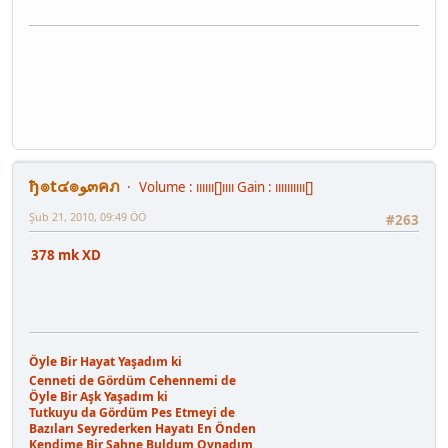
ђ๏t๔๏ﻮ๓คภ
Volume : ıııııı[]ıııı Gain : ıııııııııı[]
Şub 21, 2010, 09:49 ÖÖ
#263
378 mk XD
Öyle Bir Hayat Yaşadım ki
Cenneti de Gördüm Cehennemi de
Öyle Bir Aşk Yaşadım ki
Tutkuyu da Gördüm Pes Etmeyi de
Bazıları Seyrederken Hayatı En Önden
Kendime Bir Sahne Buldum Oynadım