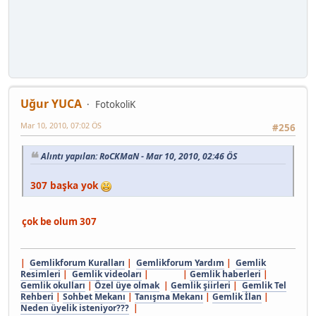
Uğur YUCA
FotokoliK
Mar 10, 2010, 07:02 ÖS
#256
Alıntı yapılan: RoCKMaN - Mar 10, 2010, 02:46 ÖS
307 başka yok
çok be olum 307
|
Gemlikforum Kuralları
|
Gemlikforum Yardım
|
Gemlik
Resimleri
|
Gemlik videoları
| |
Gemlik haberleri
|
Gemlik okulları
|
Özel üye olmak
|
Gemlik şiirleri
|
Gemlik Tel
Rehberi
|
Sohbet Mekanı
|
Tanışma Mekanı
|
Gemlik İlan
|
Neden üyelik isteniyor???
|