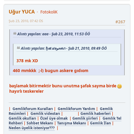
Uğur YUCA
FotokoliK
Şub 23, 2010, 07:42 ÖS
#267
Alıntı yapılan: aaa - Şub 23, 2010, 11:53 ÖÖ
Alıntı yapılan: ђ๏t๔๏ﻮ๓คภ - Şub 21, 2010, 09:49 ÖÖ
378 mk XD
460 mmkkk ;-l) bugun askere gıdıom
başlamak bitirmektir bunu unutma şafak sayma birde
hayırlı teskereler
|
Gemlikforum Kuralları
|
Gemlikforum Yardım
|
Gemlik
Resimleri
|
Gemlik videoları
| |
Gemlik haberleri
|
Gemlik okulları
|
Özel üye olmak
|
Gemlik şiirleri
|
Gemlik Tel
Rehberi
|
Sohbet Mekanı
|
Tanışma Mekanı
|
Gemlik İlan
|
Neden üyelik isteniyor???
|