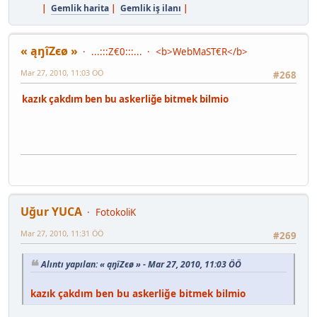
|
Gemlik harita
|
Gemlik iş ilanı
|
« ąŋîZєø »
...:::Z€0:::...
<b>WebMaST€R</b>
Mar 27, 2010, 11:03 ÖÖ
#268
kazık çakdım ben bu askerliğe bitmek bilmio
Uğur YUCA
FotokoliK
Mar 27, 2010, 11:31 ÖÖ
#269
Alıntı yapılan: « ąŋîZєø » - Mar 27, 2010, 11:03 ÖÖ
kazık çakdım ben bu askerliğe bitmek bilmio