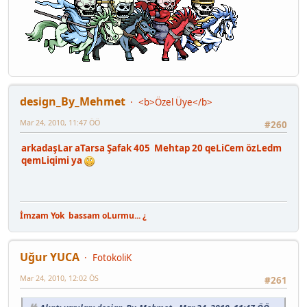
design_By_Mehmet
<b>Özel Üye</b>
Mar 24, 2010, 11:47 ÖÖ
#260
arkadaşLar aTarsa Şafak 405 Mehtap 20 qeLiCem özLedm
qemLiqimi ya
İmzam Yok
bassam oLurmu... ¿
Uğur YUCA
FotokoliK
Mar 24, 2010, 12:02 ÖS
#261