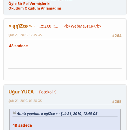
Öyle Bir Rol Vermişler ki
Okudum Okudum Anlamadım
« ąŋîZєø »
...:::Z€0:::...
<b>WebMaST€R</b>
Şub 21, 2010, 12:45 ÖS
#264
48 sadece
Uğur YUCA
FotokoliK
Şub 21, 2010, 01:28 ÖS
#265
Alıntı yapılan: « ąŋîZєø » - Şub 21, 2010, 12:45 ÖS
48 sadece