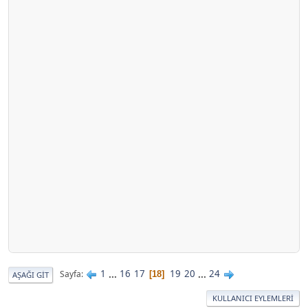
1
...
16
17
19
20
...
24
Sayfa
18
AŞAĞI GIT
KULLANICI EYLEMLERI