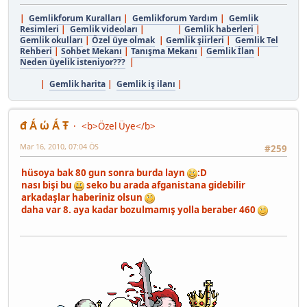
|
Gemlikforum Kuralları
|
Gemlikforum Yardım
|
Gemlik
Resimleri
|
Gemlik videoları
| |
Gemlik haberleri
|
Gemlik okulları
|
Özel üye olmak
|
Gemlik şiirleri
|
Gemlik Tel
Rehberi
|
Sohbet Mekanı
|
Tanışma Mekanı
|
Gemlik İlan
|
Neden üyelik isteniyor???
|
|
Gemlik harita
|
Gemlik iş ilanı
|
đ Ǻ ώ Ǻ Ŧ
<b>Özel Üye</b>
Mar 16, 2010, 07:04 ÖS
#259
hüsoya bak 80 gun sonra burda layn
:D
nası bişi bu
seko bu arada afganistana gidebilir
arkadaşlar haberiniz olsun
daha var 8. aya kadar bozulmamış yolla beraber 460