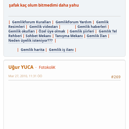
şafak kaç olum bitmedimi daha yahu
|
Gemlikforum Kuralları
|
Gemlikforum Yardım
|
Gemlik
Resimleri
|
Gemlik videoları
| |
Gemlik haberleri
|
Gemlik okulları
|
Özel üye olmak
|
Gemlik şiirleri
|
Gemlik Tel
Rehberi
|
Sohbet Mekanı
|
Tanışma Mekanı
|
Gemlik İlan
|
Neden üyelik isteniyor???
|
|
Gemlik harita
|
Gemlik iş ilanı
|
Uğur YUCA
FotokoliK
Mar 27, 2010, 11:31 ÖÖ
#269