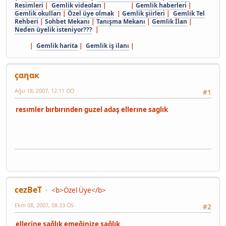
Resimleri
|
Gemlik videoları
| |
Gemlik haberleri
|
Gemlik okulları
|
Özel üye olmak
|
Gemlik şiirleri
|
Gemlik Tel
Rehberi
|
Sohbet Mekanı
|
Tanışma Mekanı
|
Gemlik İlan
|
Neden üyelik isteniyor???
|
|
Gemlik harita
|
Gemlik iş ilanı
|
çαηαк
Ağu 18, 2007, 12:11 ÖÖ
#1
resımler bırbırınden guzel adaş ellerıne saglık
cezBeT
<b>Özel Üye</b>
Ekm 08, 2007, 08:33 ÖS
#2
ellerine sağlık emeğinize sağlık