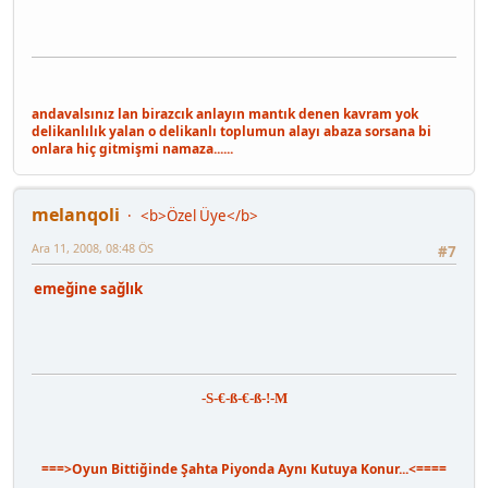
andavalsınız lan birazcık anlayın mantık denen kavram yok
delikanlılık yalan o delikanlı toplumun alayı abaza sorsana bi
onlara hiç gitmişmi namaza......
melanqoli
<b>Özel Üye</b>
Ara 11, 2008, 08:48 ÖS
#7
emeğine sağlık
-S-€-ß-€-ß-!-M
===>Oyun Bittiğinde Şahta Piyonda Aynı Kutuya Konur...<====