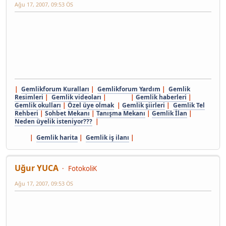
Ağu 17, 2007, 09:53 ÖS
|
Gemlikforum Kuralları
|
Gemlikforum Yardım
|
Gemlik
Resimleri
|
Gemlik videoları
| |
Gemlik haberleri
|
Gemlik okulları
|
Özel üye olmak
|
Gemlik şiirleri
|
Gemlik Tel
Rehberi
|
Sohbet Mekanı
|
Tanışma Mekanı
|
Gemlik İlan
|
Neden üyelik isteniyor???
|
|
Gemlik harita
|
Gemlik iş ilanı
|
Uğur YUCA
FotokoliK
Ağu 17, 2007, 09:53 ÖS