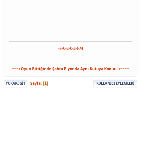
-S-€-ß-€-ß-!-M
===>Oyun Bittiğinde Şahta Piyonda Aynı Kutuya Konur...<====
Sayfa
1
YUKARI GIT
KULLANICI EYLEMLERI