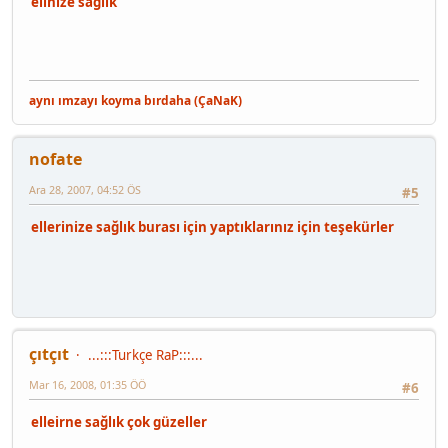
elinize saglık
aynı ımzayı koyma bırdaha (ÇaNaK)
nofate
Ara 28, 2007, 04:52 ÖS
#5
ellerinize sağlık burası için yaptıklarınız için teşekürler
çıtçıt
...:::Turkçe RaP:::...
Mar 16, 2008, 01:35 ÖÖ
#6
elleirne sağlık çok güzeller