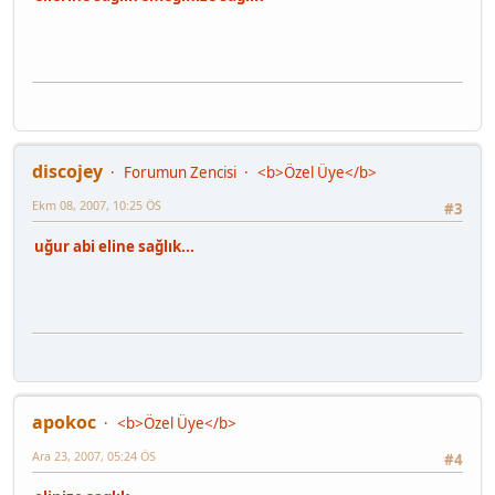
discojey
Forumun Zencisi
<b>Özel Üye</b>
Ekm 08, 2007, 10:25 ÖS
#3
uğur abi eline sağlık...
apokoc
<b>Özel Üye</b>
Ara 23, 2007, 05:24 ÖS
#4