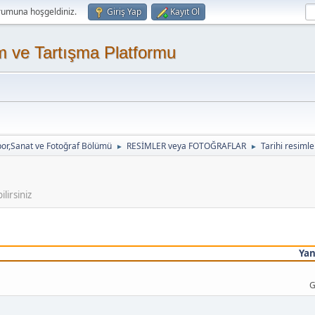
rumuna hoşgeldiniz.
Giriş Yap
Kayıt Ol
m ve Tartışma Platformu
or,Sanat ve Fotoğraf Bölümü
RESİMLER veya FOTOĞRAFLAR
Tarihi resimle
►
►
lirsiniz
Yan
G