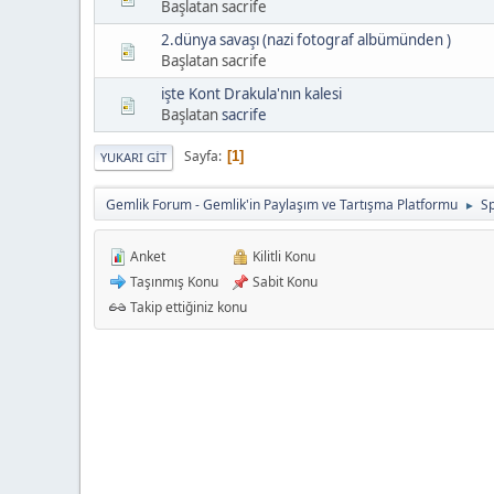
Başlatan sacrife
2.dünya savaşı (nazi fotograf albümünden )
Başlatan sacrife
işte Kont Drakula'nın kalesi
Başlatan
sacrife
Sayfa
1
YUKARI GIT
Gemlik Forum - Gemlik'in Paylaşım ve Tartışma Platformu
Sp
►
Anket
Kilitli Konu
Taşınmış Konu
Sabit Konu
Takip ettiğiniz konu