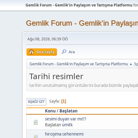
Gemlik Forum - Gemlik'in Paylaşım ve Tartışma Platformu
fo
Gemlik Forum - Gemlik'in Paylaşı
Ağu 08, 2026, 06:39 ÖÖ
Ana Sayfa
Ara
Gemlik Forum - Gemlik'in Paylaşım ve Tartışma Platformu
Sp
►
Tarihi resimler
tarihin unutulmamış görüntülerini burada bizimle paylaşabi
Sayfa
1
AŞAĞI GIT
Konu
/
Başlatan
sesimi duyan var mı!!?
Başlatan
ümitk
hiroşima cehennemi