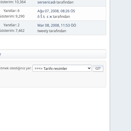
österim: 10,364
sersericadı
tarafından
Yanıtlar: 6
Ağu 07, 2008, 08:26 ÖS
Gösterim: 9,290
ô Š Ł ε ж
tarafından
Yanıtlar: 2
Mar 08, 2008, 11:53 ÖÖ
Gösterim: 7,462
tweety tarafından
r
itmek istediğiniz yer