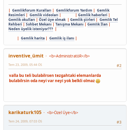
|
Gemlikforum Kuralları
|
Gemlikforum Yardım
|
Gemlik
Resimleri
|
Gemlik videoları
| |
Gemlik haberleri
|
Gemlik okulları
|
Özel üye olmak
|
Gemlik şiirleri
|
Gemlik Tel
Rehberi
|
Sohbet Mekanı
|
Tanışma Mekanı
|
Gemlik İlan
|
Neden üyelik isteniyor???
|
|
Gemlik harita
|
Gemlik iş ilanı
|
inventive_ümit
<b>AdministratöR</b>
Tem 23, 2009, 05:44 ÖS
#2
valla bu teli bulabilrsen tezgahtaki elemanlarda
bulabilrsin oda neyi var neyi yok belkli olmaz
karikaturk105
<b>Özel Üye</b>
Tem 24, 2009, 07:03 ÖS
#3