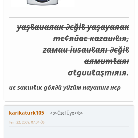
уαşℓαиαяαк ∂єğiℓ уαşαуαяαк
тє¢яüвє кαzαиıℓıя,
zαмαи iиѕαиℓαяı ∂єğiℓ
αямυтℓαяı
σℓgυиℓαşтıяıя.
иє ѕαкιиℓιк göя∂ü уüzüм нαуαтıм нєρ
karikaturk105
<b>Özel Üye</b>
Tem 22, 2009, 07:34 ÖS