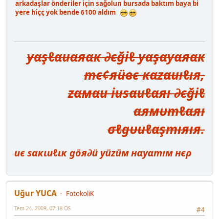
arkadaşlar önderiler için sağolun bursada baktım baya bi
yere hiçç yok bende 6100 aldım
уαşℓαиαяαк ∂єğiℓ уαşαуαяαк
тє¢яüвє кαzαиıℓıя,
zαмαи iиѕαиℓαяı ∂єğiℓ
αямυтℓαяı
σℓgυиℓαşтıяıя.
иє ѕαкιиℓιк göя∂ü уüzüм нαуαтıм нєρ
Uğur YUCA
FotokoliK
Tem 24, 2009, 07:18 ÖS
#4