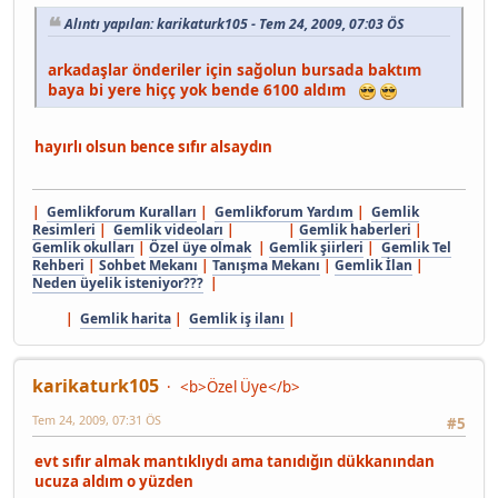
Alıntı yapılan: karikaturk105 - Tem 24, 2009, 07:03 ÖS
arkadaşlar önderiler için sağolun bursada baktım
baya bi yere hiçç yok bende 6100 aldım
hayırlı olsun bence sıfır alsaydın
|
Gemlikforum Kuralları
|
Gemlikforum Yardım
|
Gemlik
Resimleri
|
Gemlik videoları
| |
Gemlik haberleri
|
Gemlik okulları
|
Özel üye olmak
|
Gemlik şiirleri
|
Gemlik Tel
Rehberi
|
Sohbet Mekanı
|
Tanışma Mekanı
|
Gemlik İlan
|
Neden üyelik isteniyor???
|
|
Gemlik harita
|
Gemlik iş ilanı
|
karikaturk105
<b>Özel Üye</b>
Tem 24, 2009, 07:31 ÖS
#5
evt sıfır almak mantıklıydı ama tanıdığın dükkanından
ucuza aldım o yüzden