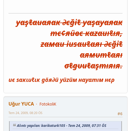
уαşℓαиαяαк ∂єğiℓ уαşαуαяαк
тє¢яüвє кαzαиıℓıя,
zαмαи iиѕαиℓαяı ∂єğiℓ
αямυтℓαяı
σℓgυиℓαşтıяıя.
иє ѕαкιиℓιк göя∂ü уüzüм нαуαтıм нєρ
Uğur YUCA
FotokoliK
Tem 24, 2009, 08:20 ÖS
#6
Alıntı yapılan: karikaturk105 - Tem 24, 2009, 07:31 ÖS