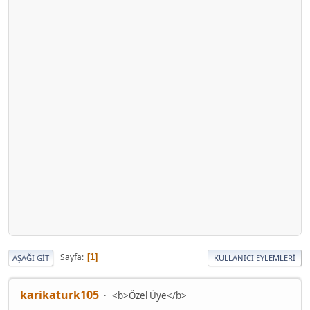
Sayfa
1
AŞAĞI GIT
KULLANICI EYLEMLERI
karikaturk105
<b>Özel Üye</b>