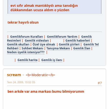
evt sıfır almak mantıklıydı ama tanıdığın
dükkanından ucuza aldım o yüzden
tekrar hayırlı olsun
|
Gemlikforum Kuralları
|
Gemlikforum Yardım
|
Gemlik
Resimleri
|
Gemlik videoları
| |
Gemlik haberleri
|
Gemlik okulları
|
Özel üye olmak
|
Gemlik şiirleri
|
Gemlik Tel
Rehberi
|
Sohbet Mekanı
|
Tanışma Mekanı
|
Gemlik İlan
|
Neden üyelik isteniyor???
|
|
Gemlik harita
|
Gemlik iş ilanı
|
scream
<b>Moderatör</b>
Tem 24, 2009, 10:02 ÖS
#7
ben arkde var ama markası bumu bilmiyorumm