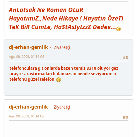
AnLatsak Ne Roman OLuR
HayatımıZ,,Nede Hikaye ! Hayatın ÖzeTi
TeK BiR CümLe, HaStAsIyIzzZ Dedee...
dj-erhan-gemlik
Ziyaretçi
Ağu 09, 2009, 01:14 ÖS
#8
telefonculara git onlarda bazen temiz 8310 oluyor gez
araştır araştırmadan bulamazsın bende seviyorum o
telefonu güzel telefon
dj-erhan-gemlik
Ziyaretçi
Ağu 09, 2009, 01:14 ÖS
#8