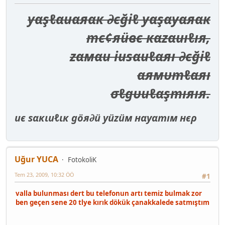
уαşℓαиαяαк ∂єğiℓ уαşαуαяαк
тє¢яüвє кαzαиıℓıя,
zαмαи iиѕαиℓαяı ∂єğiℓ
αямυтℓαяı
σℓgυиℓαşтıяıя.
иє ѕαкιиℓιк göя∂ü уüzüм нαуαтıм нєρ
Uğur YUCA
FotokoliK
Tem 23, 2009, 10:32 ÖÖ
#1
valla bulunması dert bu telefonun artı temiz bulmak zor
ben geçen sene 20 tlye kırık dökük çanakkalede satmıştım