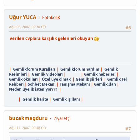
Uğur YUCA
FotokoliK
Ağu 05, 2007, 02:30 ÖÖ
#6
verilen cvplara karşılık gelenleri okuyun
|
Gemlikforum Kuralları
|
Gemlikforum Yardım
|
Gemlik
Resimleri
|
Gemlik videoları
| |
Gemlik haberleri
|
Gemlik okulları
|
Özel üye olmak
|
Gemlik şiirleri
|
Gemlik Tel
Rehberi
|
Sohbet Mekanı
|
Tanışma Mekanı
|
Gemlik İlan
|
Neden üyelik isteniyor???
|
|
Gemlik harita
|
Gemlik iş ilanı
|
bucakmagduru
Ziyaretçi
Ağu 17, 2007, 09:48 ÖÖ
#7