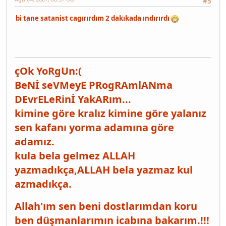
#5
bi tane satanist cagırırdım 2 dakıkada ındırırdı
çOk YoRgUn:(
BeNİ seVMeyE PRogRAmlANma
DEvrELeRinİ YakARım...
kimine göre kralız kimine göre yalanız
sen kafanı yorma adamına göre
adamız.
kula bela gelmez ALLAH
yazmadıkça,ALLAH bela yazmaz kul
azmadıkça.
Allah'ım sen beni dostlarımdan koru
ben düşmanlarımın icabına bakarım.!!!