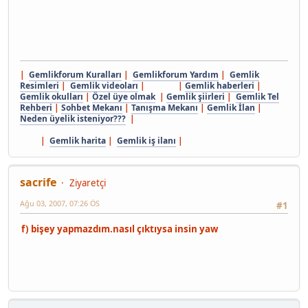
|
Gemlikforum Kuralları
|
Gemlikforum Yardım
|
Gemlik
Resimleri
|
Gemlik videoları
| |
Gemlik haberleri
|
Gemlik okulları
|
Özel üye olmak
|
Gemlik şiirleri
|
Gemlik Tel
Rehberi
|
Sohbet Mekanı
|
Tanışma Mekanı
|
Gemlik İlan
|
Neden üyelik isteniyor???
|
|
Gemlik harita
|
Gemlik iş ilanı
|
sacrife
Ziyaretçi
Ağu 03, 2007, 07:26 ÖS
#1
f) bişey yapmazdım.nasıl çıktıysa insin yaw