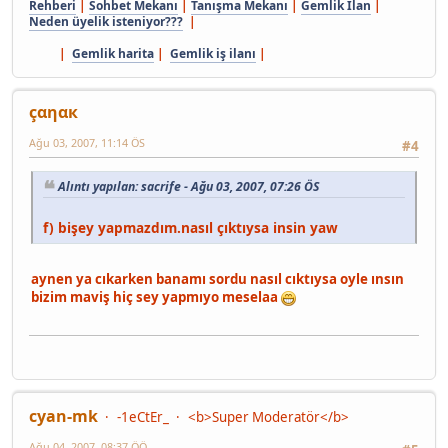
Rehberi
|
Sohbet Mekanı
|
Tanışma Mekanı
|
Gemlik İlan
|
Neden üyelik isteniyor???
|
|
Gemlik harita
|
Gemlik iş ilanı
|
çαηαк
Ağu 03, 2007, 11:14 ÖS
#4
Alıntı yapılan: sacrife - Ağu 03, 2007, 07:26 ÖS
f) bişey yapmazdım.nasıl çıktıysa insin yaw
aynen ya cıkarken banamı sordu nasıl cıktıysa oyle ınsın
bizim maviş hiç sey yapmıyo meselaa
cyan-mk
-1eCtEr_
<b>Super Moderatör</b>
Ağu 04, 2007, 08:37 ÖÖ