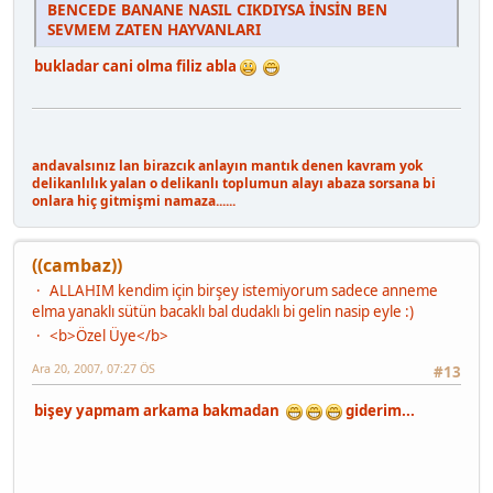
BENCEDE BANANE NASIL CIKDIYSA İNSİN BEN
SEVMEM ZATEN HAYVANLARI
bukladar cani olma filiz abla
andavalsınız lan birazcık anlayın mantık denen kavram yok
delikanlılık yalan o delikanlı toplumun alayı abaza sorsana bi
onlara hiç gitmişmi namaza......
((cambaz))
ALLAHIM kendim için birşey istemiyorum sadece anneme
elma yanaklı sütün bacaklı bal dudaklı bi gelin nasip eyle :)
<b>Özel Üye</b>
Ara 20, 2007, 07:27 ÖS
#13
bişey yapmam arkama bakmadan
giderim...