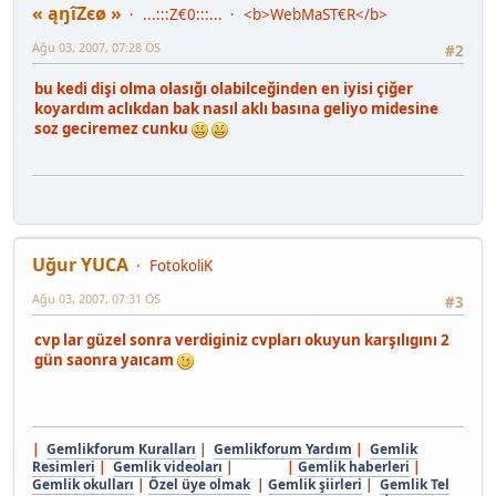
« ąŋîZєø »
...:::Z€0:::...
<b>WebMaST€R</b>
Ağu 03, 2007, 07:28 ÖS
#2
bu kedi dişi olma olasığı olabilceğinden en iyisi çiğer
koyardım aclıkdan bak nasıl aklı basına geliyo midesine
soz geciremez cunku
Uğur YUCA
FotokoliK
Ağu 03, 2007, 07:31 ÖS
#3
cvp lar güzel sonra verdiginiz cvpları okuyun karşılıgını 2
gün saonra yaıcam
|
Gemlikforum Kuralları
|
Gemlikforum Yardım
|
Gemlik
Resimleri
|
Gemlik videoları
| |
Gemlik haberleri
|
Gemlik okulları
|
Özel üye olmak
|
Gemlik şiirleri
|
Gemlik Tel