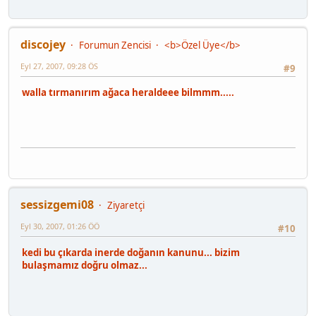
discojey
Forumun Zencisi
<b>Özel Üye</b>
Eyl 27, 2007, 09:28 ÖS
#9
walla tırmanırım ağaca heraldeee bilmmm.....
sessizgemi08
Ziyaretçi
Eyl 30, 2007, 01:26 ÖÖ
#10
kedi bu çıkarda inerde doğanın kanunu... bizim
bulaşmamız doğru olmaz...