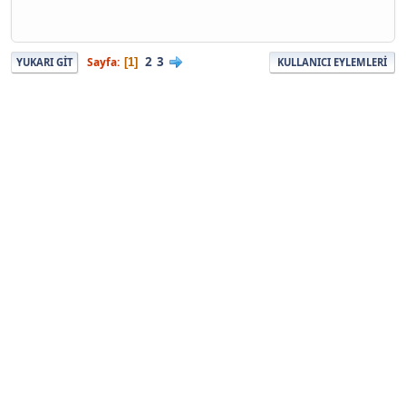
2
3
Sayfa
1
YUKARI GIT
KULLANICI EYLEMLERI