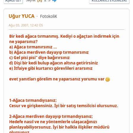
AŞAĞI GIT
KULLANICI EYLEMLERI
Uğur YUCA
FotokoliK
Ağu 03, 2007, 12:42 ÖS
Bir kedi ağaca tırmanmış. Kediyi o ağaçtan indirmek için
ne yaparsınız?
a) Ağaca tırmanırsınız ...
b) Ağaca merdiven dayayıp tırmanırsınız
c) Gel pisi pisi" diye bağırırsınız
d) Dişi bir kedi bulup ağacın altına getirirsiniz
e) İtfaiye gibi kurtarıcı görevlileri ararsınız
evet yanıtları görelim ne yaparsanız yorumu var
1-Ağaca tırmandıysanız;
Cesur ve girişkensiniz. İyi bir satış temsilcisi olursunuz.
2-Ağaca merdiven dayayıp tırmandıysanız;
Hedefe nasıl ve ne yöntemlerle ulaşacağınızı
planlayabiliyorsunuz. İyi bir halkla ilişkiler müdürü
olursunuz.