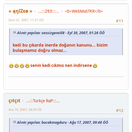
« ąŋîZєø »
...:::Z€0:::...
<b>WebMaST€R</b>
Ekm 01, 2007, 11:37 ÖÖ
#11
Alıntı yapılan: sessizgemi08 - Eyl 30, 2007, 01:26 ÖÖ
kedi bu çıkarda inerde doğanın kanunu... bizim
bulaşmamız doğru olmaz...
senin kedi cıkmıs nen indirsene
çıtçıt
...:::Turkçe RaP:::...
Ara 19, 2007, 04:59 ÖS
#12
Alıntı yapılan: bucakmagduru - Ağu 17, 2007, 09:48 ÖÖ