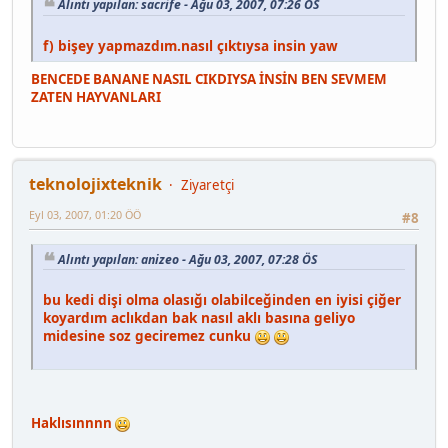
Alıntı yapılan: sacrife - Ağu 03, 2007, 07:26 ÖS
f) bişey yapmazdım.nasıl çıktıysa insin yaw
BENCEDE BANANE NASIL CIKDIYSA İNSİN BEN SEVMEM
ZATEN HAYVANLARI
teknolojixteknik
Ziyaretçi
Eyl 03, 2007, 01:20 ÖÖ
#8
Alıntı yapılan: anizeo - Ağu 03, 2007, 07:28 ÖS
bu kedi dişi olma olasığı olabilceğinden en iyisi çiğer
koyardım aclıkdan bak nasıl aklı basına geliyo
midesine soz geciremez cunku
Haklısınnnn