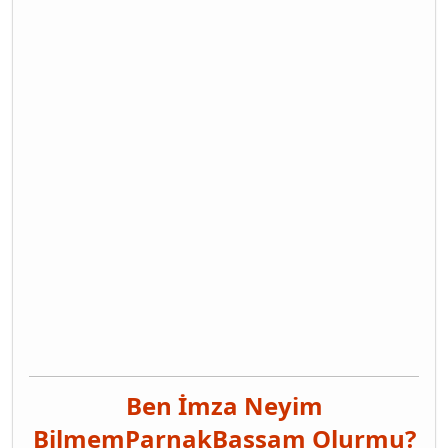
Ben İmza Neyim
Bilmem
Parnak
Bassam Olurmu?