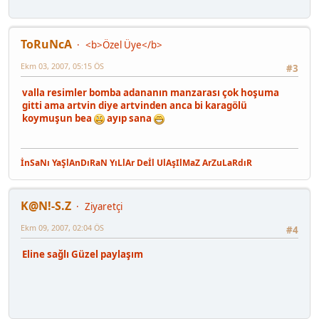
ToRuNcA
<b>Özel Üye</b>
Ekm 03, 2007, 05:15 ÖS
#3
valla resimler bomba adananın manzarası çok hoşuma
gitti ama artvin diye artvinden anca bi karagölü
koymuşun bea
ayıp sana
İnSaNı YaŞlAnDıRaN YıLlAr Deİl UlAşIlMaZ ArZuLaRdıR
K@N!-S.Z
Ziyaretçi
Ekm 09, 2007, 02:04 ÖS
#4
Eline sağlı Güzel paylaşım