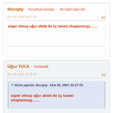
discojey
Forumun Zencisi
<b>Özel Üye</b>
Ekm 09, 2007, 02:27 ÖS
#5
süper olmuş uğur abide iki üç tanesi shoplanmışş........
Uğur YUCA
FotokoliK
Ekm 09, 2007, 07:25 ÖS
#6
Alıntı yapılan: discojey - Ekm 09, 2007, 02:27 ÖS
süper olmuş uğur abide iki üç tanesi
shoplanmışş........