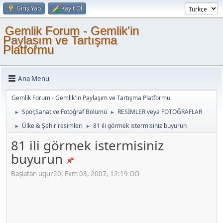
Giriş Yap
Kayıt Ol
Gemlik Forum - Gemlik'in
Paylaşım ve Tartışma
Platformu
Ana Menü
Gemlik Forum - Gemlik'in Paylaşım ve Tartışma Platformu
Spor,Sanat ve Fotoğraf Bölümü
RESİMLER veya FOTOĞRAFLAR
►
►
Ülke & Şehir resimleri
81 ili görmek istermisiniz buyurun
►
►
81 ili görmek istermisiniz
buyurun
Başlatan ugur20, Ekm 03, 2007, 12:19 ÖÖ