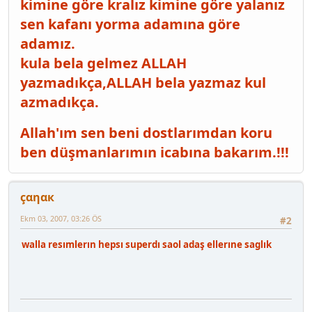
kimine göre kralız kimine göre yalanız
sen kafanı yorma adamına göre
adamız.
kula bela gelmez ALLAH
yazmadıkça,ALLAH bela yazmaz kul
azmadıkça.
Allah'ım sen beni dostlarımdan koru
ben düşmanlarımın icabına bakarım.!!!
çαηαк
Ekm 03, 2007, 03:26 ÖS
#2
walla resımlerın hepsı superdı saol adaş ellerıne saglık