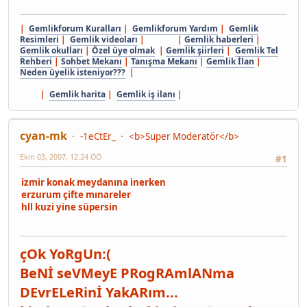
|
Gemlikforum Kuralları
|
Gemlikforum Yardım
|
Gemlik
Resimleri
|
Gemlik videoları
| |
Gemlik haberleri
|
Gemlik okulları
|
Özel üye olmak
|
Gemlik şiirleri
|
Gemlik Tel
Rehberi
|
Sohbet Mekanı
|
Tanışma Mekanı
|
Gemlik İlan
|
Neden üyelik isteniyor???
|
|
Gemlik harita
|
Gemlik iş ilanı
|
cyan-mk
-1eCtEr_
<b>Super Moderatör</b>
Ekm 03, 2007, 12:24 ÖÖ
#1
izmir konak meydanına inerken
erzurum çifte mınareler
hll kuzi yine süpersin
çOk YoRgUn:(
BeNİ seVMeyE PRogRAmlANma
DEvrELeRinİ YakARım...