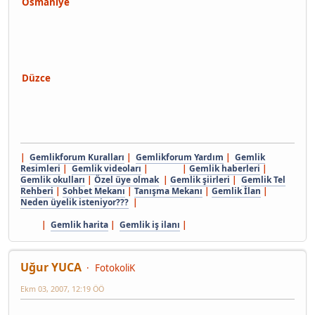
Osmaniye
Düzce
|
Gemlikforum Kuralları
|
Gemlikforum Yardım
|
Gemlik
Resimleri
|
Gemlik videoları
| |
Gemlik haberleri
|
Gemlik okulları
|
Özel üye olmak
|
Gemlik şiirleri
|
Gemlik Tel
Rehberi
|
Sohbet Mekanı
|
Tanışma Mekanı
|
Gemlik İlan
|
Neden üyelik isteniyor???
|
|
Gemlik harita
|
Gemlik iş ilanı
|
Uğur YUCA
FotokoliK
Ekm 03, 2007, 12:19 ÖÖ