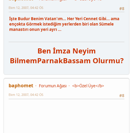
Ekm 12, 2007, 04:42 ÖS
#8
İşte Budur Benim Vatan'ım... Her Yeri Cennet Gibi... ama
ençokta Görmek istediğim yerlerden biri olan Sümele
manastırı onun yeri ayrı ...
Ben İmza Neyim
Bilmem
Parnak
Bassam Olurmu?
baphomet
Forumun Ağası
<b>Özel Üye</b>
Ekm 12, 2007, 04:42 ÖS
#8