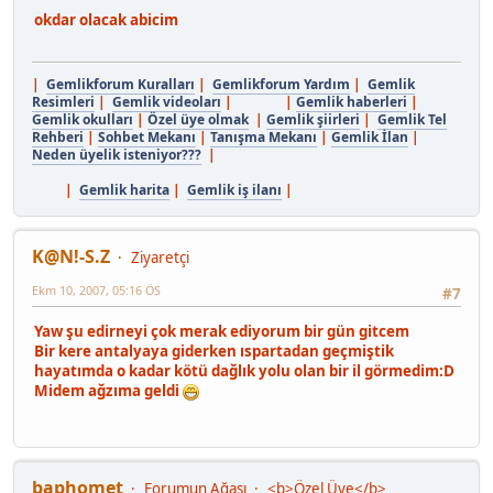
okdar olacak abicim
|
Gemlikforum Kuralları
|
Gemlikforum Yardım
|
Gemlik
Resimleri
|
Gemlik videoları
| |
Gemlik haberleri
|
Gemlik okulları
|
Özel üye olmak
|
Gemlik şiirleri
|
Gemlik Tel
Rehberi
|
Sohbet Mekanı
|
Tanışma Mekanı
|
Gemlik İlan
|
Neden üyelik isteniyor???
|
|
Gemlik harita
|
Gemlik iş ilanı
|
K@N!-S.Z
Ziyaretçi
Ekm 10, 2007, 05:16 ÖS
#7
Yaw şu edirneyi çok merak ediyorum bir gün gitcem
Bir kere antalyaya giderken ıspartadan geçmiştik
hayatımda o kadar kötü dağlık yolu olan bir il
görmedim:D
Midem ağzıma geldi
baphomet
Forumun Ağası
<b>Özel Üye</b>