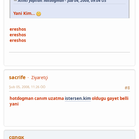
Alıntı yapılan: hotdogman - Şub 04, 2008, 09:04 ÖS
Yani Kim...
ereshos
ereshos
ereshos
sacrife
Ziyaretçi
Şub 05, 2008, 11:26 ÖÖ
#8
hotdogman canım uzatma
istersen.kim
oldugu gayet belli
yani
çαηαк