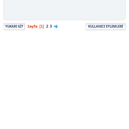
2
3
Sayfa
1
YUKARI GIT
KULLANICI EYLEMLERI