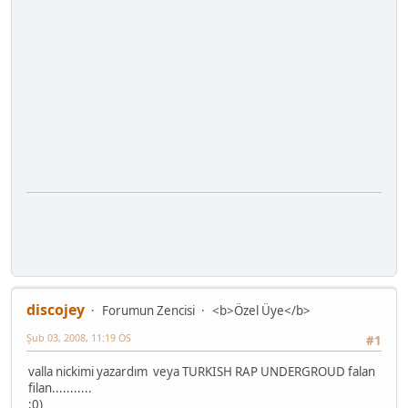
discojey
Forumun Zencisi
<b>Özel Üye</b>
Şub 03, 2008, 11:19 ÖS
#1
valla nickimi yazardım veya TURKISH RAP UNDERGROUD falan
filan...........
;0)