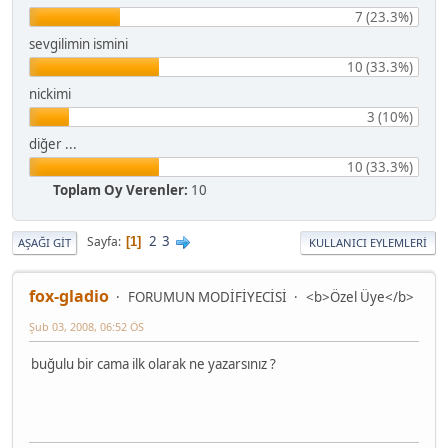
7 (23.3%)
sevgilimin ismini
10 (33.3%)
nickimi
3 (10%)
diğer ...
10 (33.3%)
Toplam Oy Verenler:
10
2
3
Sayfa
1
AŞAĞI GIT
KULLANICI EYLEMLERI
fox-gladio
FORUMUN MODİFİYECİSİ
<b>Özel Üye</b>
Şub 03, 2008, 06:52 ÖS
buğulu bir cama ilk olarak ne yazarsınız ?