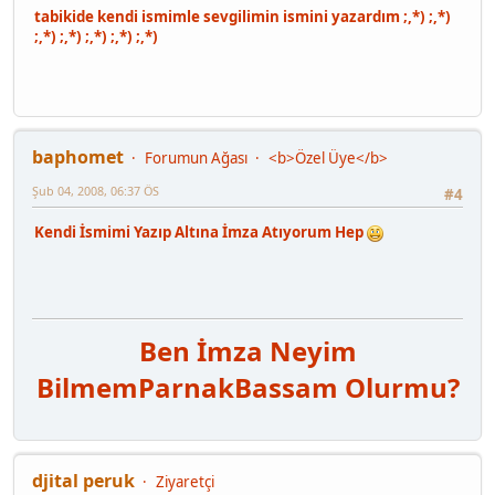
tabikide kendi ismimle sevgilimin ismini yazardım ;,*) ;,*)
;,*) ;,*) ;,*) ;,*) ;,*)
baphomet
Forumun Ağası
<b>Özel Üye</b>
Şub 04, 2008, 06:37 ÖS
#4
Kendi İsmimi Yazıp Altına İmza Atıyorum Hep
Ben İmza Neyim
Bilmem
Parnak
Bassam Olurmu?
djital peruk
Ziyaretçi