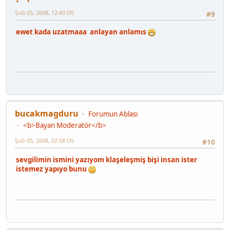
Şub 05, 2008, 12:43 ÖS
#9
ewet kada uzatmaaa anlayan anlamıs
bucakmagduru
Forumun Ablası
<b>Bayan Moderatör</b>
Şub 05, 2008, 02:58 ÖS
#10
sevgilimin ismini yazıyom klaşeleşmiş bişi insan ister
istemez yapıyo bunu