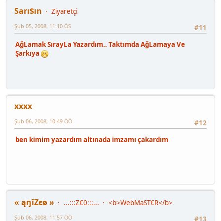
Sarı$ın
Ziyaretçi
Şub 05, 2008, 11:10 ÖS
#11
AğLamak SırayLa Yazardım.. Taktımda AğLamaya Ve
Şarkıya
xxxx
Şub 06, 2008, 10:49 ÖÖ
#12
ben kimim yazardım altınada imzamı çakardım
« ąŋîZєø »
...:::Z€0:::...
<b>WebMaST€R</b>
Şub 06, 2008, 11:57 ÖÖ
#13