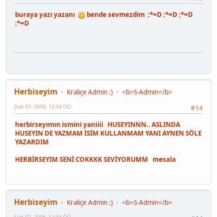
buraya yazı yazanı
bende sevmezdim ;*=D ;*=D ;*=D
;*=D
Herbiseyim
Kraliçe Admin :)
<b>S-Admin</b>
Şub 07, 2008, 12:34 ÖÖ
#14
herbirseyımın ismini yaniiii HUSEYINNN.. ASLINDA
HUSEYIN DE YAZMAM İSİM KULLANMAM YANI AYNEN SÖLE
YAZARDIM
HERBİRSEYIM SENİ COKKKK SEVİYORUMM mesala
Herbiseyim
Kraliçe Admin :)
<b>S-Admin</b>
Şub 07, 2008, 12:34 ÖÖ