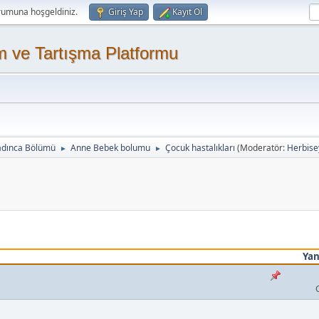
rumuna hoşgeldiniz.
Giriş Yap
Kayıt Ol
m ve Tartışma Platformu
adınca Bölümü
Anne Bebek bolumu
Çocuk hastalıkları
(Moderatör:
Herbise
►
►
Yan