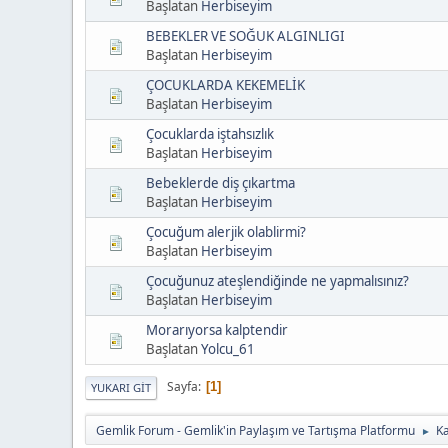
Başlatan
Herbiseyim
BEBEKLER VE SOĞUK ALGINLIGI
Başlatan
Herbiseyim
ÇOCUKLARDA KEKEMELİK
Başlatan
Herbiseyim
Çocuklarda iştahsızlık
Başlatan
Herbiseyim
Bebeklerde diş çıkartma
Başlatan
Herbiseyim
Çocuğum alerjik olablirmi?
Başlatan
Herbiseyim
Çocuğunuz ateşlendiğinde ne yapmalısınız?
Başlatan
Herbiseyim
Morarıyorsa kalptendir
Başlatan
Yolcu_61
Sayfa
1
YUKARI GIT
Gemlik Forum - Gemlik'in Paylaşım ve Tartışma Platformu
K
►