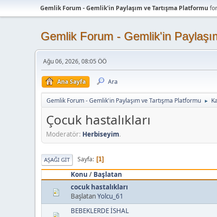
Gemlik Forum - Gemlik'in Paylaşım ve Tartışma Platformu
fo
Gemlik Forum - Gemlik'in Paylaşı
Ağu 06, 2026, 08:05 ÖÖ
Ana Sayfa
Ara
Gemlik Forum - Gemlik'in Paylaşım ve Tartışma Platformu
K
►
Çocuk hastalıkları
Moderatör:
Herbiseyim
.
Sayfa
1
AŞAĞI GIT
Konu
/
Başlatan
cocuk hastalıkları
Başlatan
Yolcu_61
BEBEKLERDE İSHAL