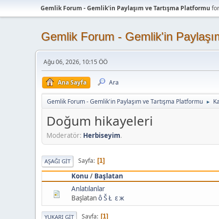
Gemlik Forum - Gemlik'in Paylaşım ve Tartışma Platformu
fo
Gemlik Forum - Gemlik'in Paylaşı
Ağu 06, 2026, 10:15 ÖÖ
Ana Sayfa
Ara
Gemlik Forum - Gemlik'in Paylaşım ve Tartışma Platformu
K
►
Doğum hikayeleri
Moderatör:
Herbiseyim
.
Sayfa
1
AŞAĞI GIT
Konu
/
Başlatan
Anlatılanlar
Başlatan
ô Š Ł ε ж
Sayfa
1
YUKARI GIT