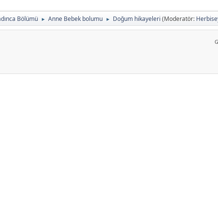
adınca Bölümü
Anne Bebek bolumu
Doğum hikayeleri
(Moderatör:
Herbise
►
►
G