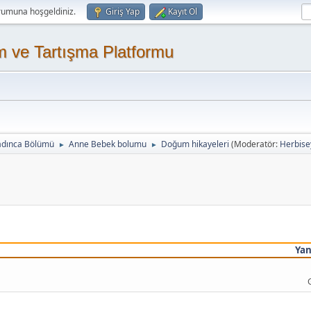
rumuna hoşgeldiniz.
Giriş Yap
Kayıt Ol
m ve Tartışma Platformu
adınca Bölümü
Anne Bebek bolumu
Doğum hikayeleri
(Moderatör:
Herbise
►
►
Yan