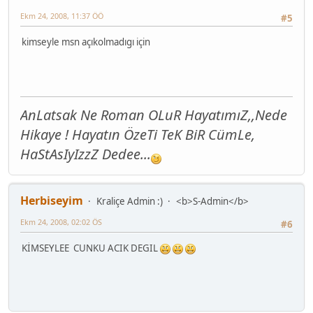
Ekm 24, 2008, 11:37 ÖÖ
#5
kimseyle msn açıkolmadıgı için
AnLatsak Ne Roman OLuR HayatımıZ,,Nede
Hikaye ! Hayatın ÖzeTi TeK BiR CümLe,
HaStAsIyIzzZ Dedee...
Herbiseyim
Kraliçe Admin :)
<b>S-Admin</b>
Ekm 24, 2008, 02:02 ÖS
#6
KİMSEYLEE CUNKU ACIK DEGIL