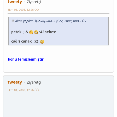
tweety
Ziyaretçi
Ekm 01, 2008, 12:26 ÖÖ
Alıntı yapılan: ђ๏t๔๏ﻮ๓คภ - Eyl 22, 2008, 08:45 ÖS
petek ;-&
:42bebes:
çağrı çanak :x(
konu temizlenmiştir
tweety
Ziyaretçi
Ekm 01, 2008, 12:26 ÖÖ