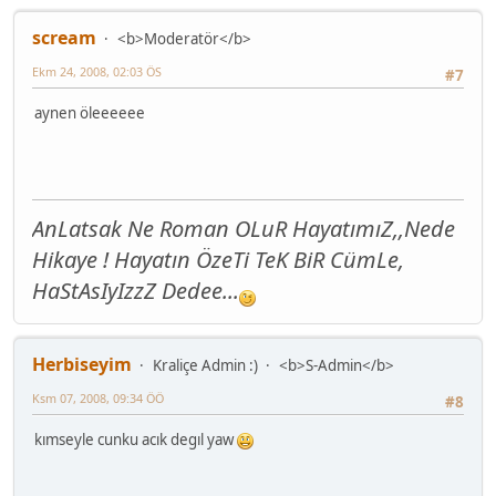
scream
<b>Moderatör</b>
Ekm 24, 2008, 02:03 ÖS
#7
aynen öleeeeee
AnLatsak Ne Roman OLuR HayatımıZ,,Nede
Hikaye ! Hayatın ÖzeTi TeK BiR CümLe,
HaStAsIyIzzZ Dedee...
Herbiseyim
Kraliçe Admin :)
<b>S-Admin</b>
Ksm 07, 2008, 09:34 ÖÖ
#8
kımseyle cunku acık degıl yaw