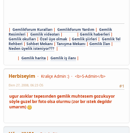
|
Gemlikforum Kuralları
|
Gemlikforum Yardım
|
Gemlik
Resimleri
|
Gemlik videoları
| |
Gemlik haberleri
|
Gemlik okulları
|
Özel üye olmak
|
Gemlik şiirleri
|
Gemlik Tel
Rehberi
|
Sohbet Mekanı
|
Tanışma Mekanı
|
Gemlik İlan
|
Neden üyelik isteniyor???
|
|
Gemlik harita
|
Gemlik iş ilanı
|
Herbiseyim
Kraliçe Admin :)
<b>S-Admin</b>
Ekm 27, 2008, 06:23 ÖS
#1
ugur asıklar tepesınden gemlik muhtesem gozukuyor
söyle guzel bır foto olsa olurmu (zor bır ıstek degıldır
umarım)