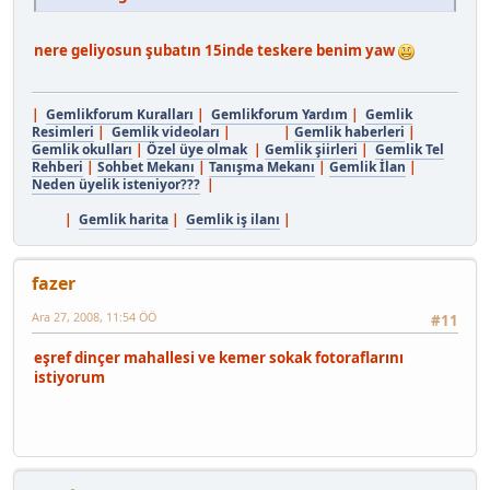
nere geliyosun şubatın 15inde teskere benim yaw
|
Gemlikforum Kuralları
|
Gemlikforum Yardım
|
Gemlik
Resimleri
|
Gemlik videoları
| |
Gemlik haberleri
|
Gemlik okulları
|
Özel üye olmak
|
Gemlik şiirleri
|
Gemlik Tel
Rehberi
|
Sohbet Mekanı
|
Tanışma Mekanı
|
Gemlik İlan
|
Neden üyelik isteniyor???
|
|
Gemlik harita
|
Gemlik iş ilanı
|
fazer
Ara 27, 2008, 11:54 ÖÖ
#11
eşref dinçer mahallesi ve kemer sokak fotoraflarını
istiyorum