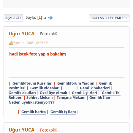
2
Sayfa
1
AŞAĞI GIT
KULLANICI EYLEMLERI
Uğur YUCA
FotokoliK
Ekm 14, 2008, 12:06 ÖS
hadi istek foto yapın bakalım
|
Gemlikforum Kuralları
|
Gemlikforum Yardım
|
Gemlik
Resimleri
|
Gemlik videoları
| |
Gemlik haberleri
|
Gemlik okulları
|
Özel üye olmak
|
Gemlik şiirleri
|
Gemlik Tel
Rehberi
|
Sohbet Mekanı
|
Tanışma Mekanı
|
Gemlik İlan
|
Neden üyelik isteniyor???
|
|
Gemlik harita
|
Gemlik iş ilanı
|
Uğur YUCA
FotokoliK