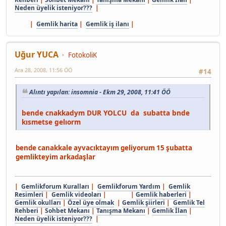
Neden üyelik isteniyor???
|
|
Gemlik harita
|
Gemlik iş ilanı
|
Uğur YUCA
FotokoliK
Ara 28, 2008, 11:56 ÖÖ
#14
Alıntı yapılan: insomnia - Ekm 29, 2008, 11:41 ÖÖ
bende cnakkadym DUR YOLCU da subatta bnde
kısmetse gelıorm
bende canakkale ayvacıktayım geliyorum 15 şubatta
gemlikteyim arkadaşlar
|
Gemlikforum Kuralları
|
Gemlikforum Yardım
|
Gemlik
Resimleri
|
Gemlik videoları
| |
Gemlik haberleri
|
Gemlik okulları
|
Özel üye olmak
|
Gemlik şiirleri
|
Gemlik Tel
Rehberi
|
Sohbet Mekanı
|
Tanışma Mekanı
|
Gemlik İlan
|
Neden üyelik isteniyor???
|