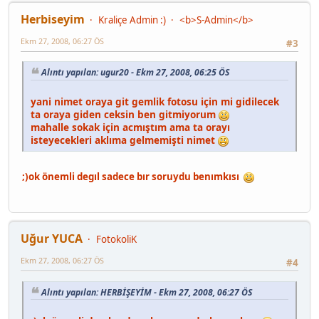
Herbiseyim
Kraliçe Admin :)
<b>S-Admin</b>
Ekm 27, 2008, 06:27 ÖS
#3
Alıntı yapılan: ugur20 - Ekm 27, 2008, 06:25 ÖS
yani nimet oraya git gemlik fotosu için mi gidilecek
ta oraya giden ceksin ben gitmiyorum
mahalle sokak için acmıştım ama ta orayı
isteyecekleri aklıma gelmemişti nimet
;)ok önemli degıl sadece bır soruydu benımkısı
Uğur YUCA
FotokoliK
Ekm 27, 2008, 06:27 ÖS
#4
Alıntı yapılan: HERBİŞEYİM - Ekm 27, 2008, 06:27 ÖS