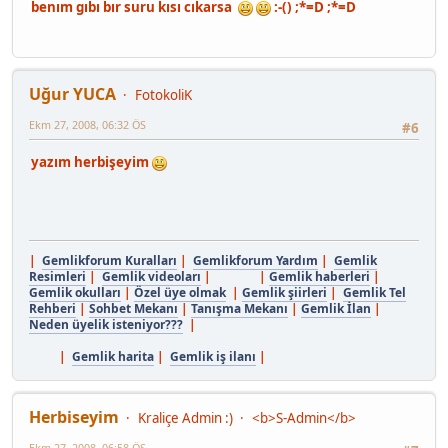
benım gıbı bır suru kısı cıkarsa
:-() ;*=D ;*=D
Uğur YUCA
FotokoliK
Ekm 27, 2008, 06:32 ÖS
#6
yazım herbişeyim
|
Gemlikforum Kuralları
|
Gemlikforum Yardım
|
Gemlik
Resimleri
|
Gemlik videoları
| |
Gemlik haberleri
|
Gemlik okulları
|
Özel üye olmak
|
Gemlik şiirleri
|
Gemlik Tel
Rehberi
|
Sohbet Mekanı
|
Tanışma Mekanı
|
Gemlik İlan
|
Neden üyelik isteniyor???
|
|
Gemlik harita
|
Gemlik iş ilanı
|
Herbiseyim
Kraliçe Admin :)
<b>S-Admin</b>
Ekm 27, 2008, 06:58 ÖS