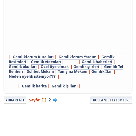
|
Gemlikforum Kuralları
|
Gemlikforum Yardım
|
Gemlik
Resimleri
|
Gemlik videoları
| |
Gemlik haberleri
|
Gemlik okulları
|
Özel üye olmak
|
Gemlik şiirleri
|
Gemlik Tel
Rehberi
|
Sohbet Mekanı
|
Tanışma Mekanı
|
Gemlik İlan
|
Neden üyelik isteniyor???
|
|
Gemlik harita
|
Gemlik iş ilanı
|
2
Sayfa
1
YUKARI GIT
KULLANICI EYLEMLERI