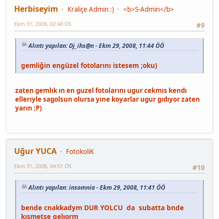
Herbiseyim
Kraliçe Admin :)
<b>S-Admin</b>
Ekm 31, 2008, 02:48 ÖS
#9
Alıntı yapılan: Dj_ihs@n - Ekm 29, 2008, 11:44 ÖÖ
gemliğin engüzel fotolarını istesem ;oku)
zaten gemlık ın en guzel fotolarını ugur cekmıs kendı
ellerıyle sagolsun olursa yıne koyarlar ugur gıdıyor zaten
yarın ;P)
Uğur YUCA
FotokoliK
Ekm 31, 2008, 04:51 ÖS
#10
Alıntı yapılan: insomnia - Ekm 29, 2008, 11:41 ÖÖ
bende cnakkadym DUR YOLCU da subatta bnde
kısmetse gelıorm