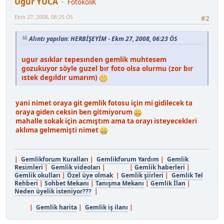
Uğur YUCA
FotokoliK
Ekm 27, 2008, 06:25 ÖS
#2
Alıntı yapılan: HERBİŞEYİM - Ekm 27, 2008, 06:23 ÖS
ugur asıklar tepesınden gemlik muhtesem
gozukuyor söyle guzel bır foto olsa olurmu (zor bır
ıstek degıldır umarım)
yani nimet oraya git gemlik fotosu için mi gidilecek ta
oraya giden ceksin ben gitmiyorum
mahalle sokak için acmıştım ama ta orayı isteyecekleri
aklıma gelmemişti nimet
|
Gemlikforum Kuralları
|
Gemlikforum Yardım
|
Gemlik
Resimleri
|
Gemlik videoları
| |
Gemlik haberleri
|
Gemlik okulları
|
Özel üye olmak
|
Gemlik şiirleri
|
Gemlik Tel
Rehberi
|
Sohbet Mekanı
|
Tanışma Mekanı
|
Gemlik İlan
|
Neden üyelik isteniyor???
|
|
Gemlik harita
|
Gemlik iş ilanı
|