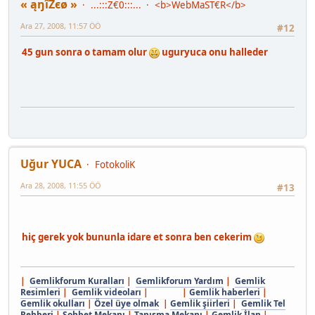
« ąŋîZєø »
...:::Z€0:::...
<b>WebMaST€R</b>
Ara 27, 2008, 11:57 ÖÖ
#12
45 gun sonra o tamam olur
uguryuca onu halleder
Uğur YUCA
FotokoliK
Ara 28, 2008, 11:55 ÖÖ
#13
hiç gerek yok bununla idare et sonra ben cekerim
|
Gemlikforum Kuralları
|
Gemlikforum Yardım
|
Gemlik
Resimleri
|
Gemlik videoları
| |
Gemlik haberleri
|
Gemlik okulları
|
Özel üye olmak
|
Gemlik şiirleri
|
Gemlik Tel
Rehberi
|
Sohbet Mekanı
|
Tanışma Mekanı
|
Gemlik İlan
|