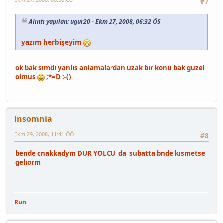
#7
Alıntı yapılan: ugur20 - Ekm 27, 2008, 06:32 ÖS
yazım herbişeyim
ok bak sımdı yanlıs anlamalardan uzak bır konu bak guzel
olmus
;*=D :-()
insomnia
Ekm 29, 2008, 11:41 ÖÖ
#8
bende cnakkadym DUR YOLCU da subatta bnde kısmetse
gelıorm
Run