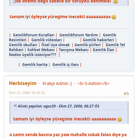
;)ok önemli degıl sadece bır soruydu benımkısı
tamam iyi öyleyse yüregime inecekti aaaaaaaaaa
|
Gemlikforum Kuralları
|
Gemlikforum Yardım
|
Gemlik
Resimleri
|
Gemlik videoları
| |
Gemlik haberleri
|
Gemlik okulları
|
Özel üye olmak
|
Gemlik şiirleri
|
Gemlik Tel
Rehberi
|
Sohbet Mekanı
|
Tanışma Mekanı
|
Gemlik İlan
|
Neden üyelik isteniyor???
|
|
Gemlik harita
|
Gemlik iş ilanı
|
Herbiseyim
Kraliçe Admin :)
<b>S-Admin</b>
Ekm 27, 2008, 06:28 ÖS
#5
Alıntı yapılan: ugur20 - Ekm 27, 2008, 06:27 ÖS
tamam iyi öyleyse yüregime inecekti aaaaaaaaaa
o zamn sende basına yaz yaw mahalle sokak falan dıye ya