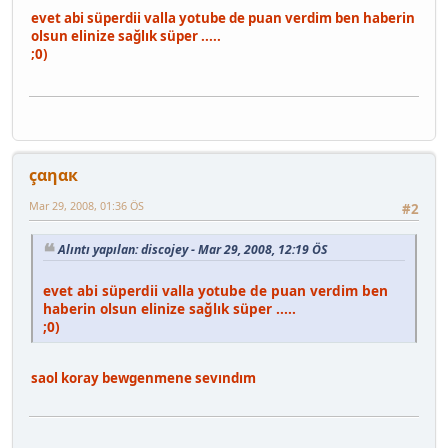
evet abi süperdii valla yotube de puan verdim ben haberin
olsun elinize sağlık süper .....
;0)
çαηαк
Mar 29, 2008, 01:36 ÖS
#2
Alıntı yapılan: discojey - Mar 29, 2008, 12:19 ÖS
evet abi süperdii valla yotube de puan verdim ben
haberin olsun elinize sağlık süper .....
;0)
saol koray bewgenmene sevındım