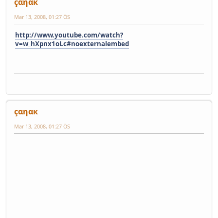
çαηαк
Mar 13, 2008, 01:27 ÖS
http://www.youtube.com/watch?
v=w_hXpnx1oLc#noexternalembed
çαηαк
Mar 13, 2008, 01:27 ÖS