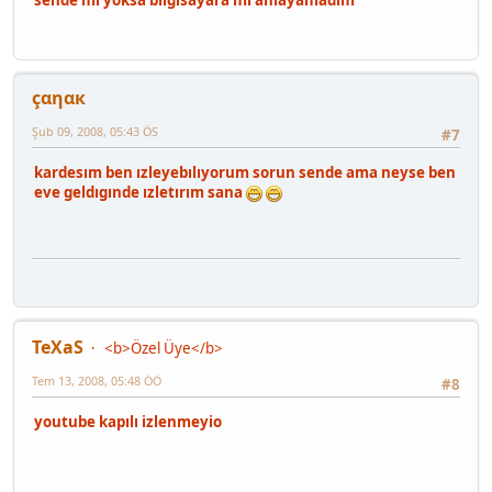
sende mi yoksa bilgisayara mı anlayamadım
çαηαк
Şub 09, 2008, 05:43 ÖS
#7
kardesım ben ızleyebılıyorum sorun sende ama neyse ben
eve geldıgınde ızletırım sana
TeXaS
<b>Özel Üye</b>
Tem 13, 2008, 05:48 ÖÖ
#8
youtube kapılı izlenmeyio