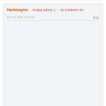
Herbiseyim
Kraliçe Admin :)
<b>S-Admin</b>
Ksm 29, 2008, 07:28 ÖS
#12