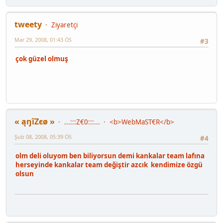
tweety
Ziyaretçi
Mar 29, 2008, 01:43 ÖS
#3
çok güzel olmuş
« ąŋîZєø »
...:::Z€0:::...
<b>WebMaST€R</b>
Şub 08, 2008, 05:39 ÖS
#4
olm deli oluyom ben biliyorsun demi kankalar team lafına
herseyinde kankalar team değiştir azcık kendimize özgü
olsun