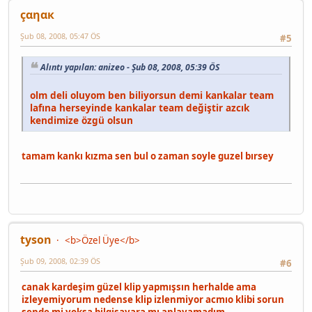
çαηαк
Şub 08, 2008, 05:47 ÖS
#5
Alıntı yapılan: anizeo - Şub 08, 2008, 05:39 ÖS
olm deli oluyom ben biliyorsun demi kankalar team
lafına herseyinde kankalar team değiştir azcık
kendimize özgü olsun
tamam kankı kızma sen bul o zaman soyle guzel bırsey
tyson
<b>Özel Üye</b>
Şub 09, 2008, 02:39 ÖS
#6
canak kardeşim güzel klip yapmışsın herhalde ama
izleyemiyorum nedense klip izlenmiyor acmıo klibi sorun