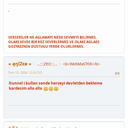
,
SERSERILER NE AGLAMAYI NEDE SEVMEYI BILIRMIS,
OLAKI SEVDI BIR KEZ SEVERLERMIS VE OLAKI AGLADI
GOZYASININ DUSTUGU YERDE OLURLERMIS.
« ąŋîZєø »
...:::Z€0:::...
<b>WebMaST€R</b>
Tem 15, 2008, 12:02 ÖÖ
#9
ltunnel i kullan sende herseyi devletden bekleme
kardesim alla alla