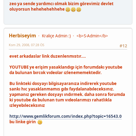
zeo ya sende yardımcı olmak bizim görevimiz devlet
oluyorsun hehehehehhehe
Herbiseyim
Kraliçe Admin :)
<b>S-Admin</b>
Ksm 29, 2008, 07:28 ÖS
#12
evet arkadaslar link duzenlenmıstır....
YOUTUBE ye erişim yasaklandıgı için forumdakı youtube
da bulunan bırcok vıdeolar ızlenememektedir.
Bu linkteki dosyayı bilgisayaranıza indirerek youtube
sankı hıc yasaklanmamıs gıbı faydalanabıleceksınız.
yapmanız gereken dosyayı ındırmek. daha sonra forumda
ki youtube da bulunan tum vıdeolarımızı rahatlıkla
ızleyebıleceksınız
http://www.gemlikforum.com/index.php?topic=16543.0
bu linke girin